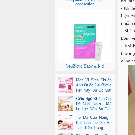
Khí hư
conception
- Khí 
hiệu c
nhiễm 
- Khí 
bệnh v
- Khí 
thường
cũng c
NeuBiotic Baby & Kid
Men Vi Sinh Chuẩn
Anh Quốc NeuBiotic
Her Nay Đã Có Mặt
Tại Con Cưng Toàn
Giấc Ngủ Không Chỉ
Quốc
Để Nghỉ Ngơi - Mà
Là Lúc Não Bộ Con
Nâng Cấp Trí Tuệ
Tự Do Của Nàng -
Bắt Đầu Từ Sự An
Tâm Bên Trong