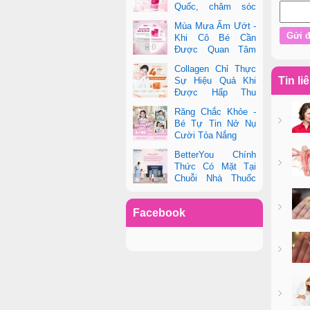
Quốc, chăm sóc
toàn diện sức khỏe
Mùa Mưa Ẩm Ướt -
phụ nữ hiện đại
Khi Cô Bé Cần
Được Quan Tâm
Hơn Bao Giờ Hết
Collagen Chỉ Thực
Tin li
Sự Hiệu Quả Khi
Được Hấp Thu
Đúng Cách - Và
Răng Chắc Khỏe -
Zooki Chính Là Chìa Khóa
Bé Tự Tin Nở Nụ
Cười Tỏa Nắng
BetterYou Chính
Thức Có Mặt Tại
Chuỗi Nhà Thuốc
Pharmacity
Facebook