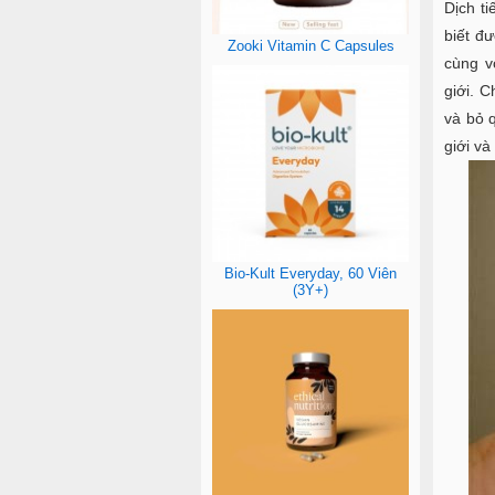
Dịch ti
biết đư
Zooki Vitamin C Capsules
cùng v
giới. 
và bỏ 
giới và
Bio-Kult Everyday, 60 Viên
(3Y+)