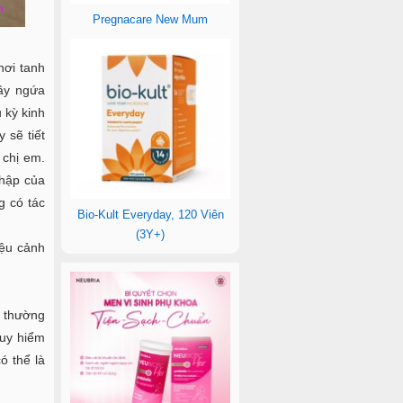
Pregnacare New Mum
hơi tanh
gây ngứa
 kỳ kinh
 sẽ tiết
 chị em.
nhập của
g có tác
Bio-Kult Everyday, 120 Viên
(3Y+)
iệu cảnh
m thường
guy hiểm
ó thể là