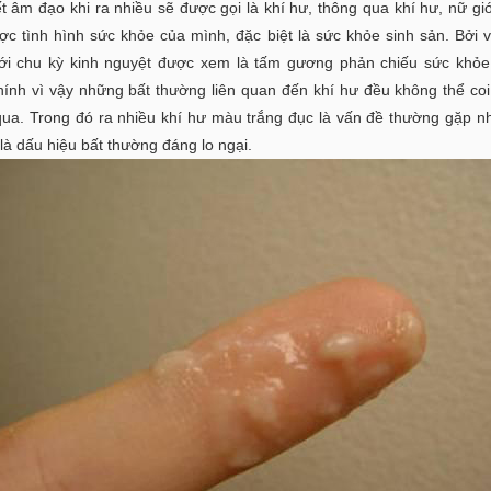
ết âm đạo khi ra nhiều sẽ được gọi là khí hư, thông qua khí hư, nữ giớ
ợc tình hình sức khỏe của mình, đặc biệt là sức khỏe sinh sản. Bởi v
ới chu kỳ kinh nguyệt được xem là tấm gương phản chiếu sức khỏe
Chính vì vậy những bất thường liên quan đến khí hư đều không thể co
qua. Trong đó ra nhiều khí hư màu trắng đục là vấn đề thường gặp n
 là dấu hiệu bất thường đáng lo ngại.