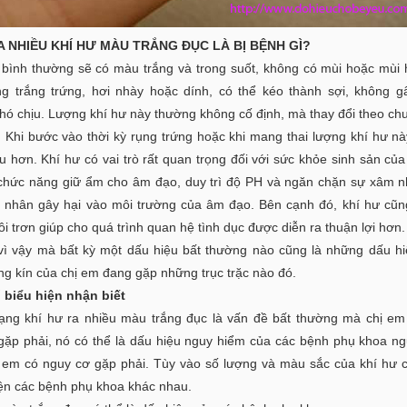
A NHIỀU KHÍ HƯ MÀU TRẮNG ĐỤC LÀ BỊ BỆNH GÌ?
 bình thường sẽ có màu trắng và trong suốt, không có mùi hoặc mùi 
ng trắng trứng, hơi nhày hoặc dính, có thể kéo thành sợi, không 
hó chịu. Lượng khí hư này thường không cố định, mà thay đổi theo chu
 Khi bước vào thời kỳ rụng trứng hoặc khi mang thai lượng khí hư này
u hơn. Khí hư có vai trò rất quan trọng đối với sức khỏe sinh sản của
chức năng giữ ẩm cho âm đạo, duy trì độ PH và ngăn chặn sự xâm 
c nhân gây hại vào môi trường của âm đạo. Bên cạnh đó, khí hư cũn
i trơn giúp cho quá trình quan hệ tình dục được diễn ra thuận lợi hơn.
vì vậy mà bất kỳ một dấu hiệu bất thường nào cũng là những dấu h
ng kín của chị em đang gặp những trục trặc nào đó.
 biểu hiện nhận biết
rạng khí hư ra nhiều màu trắng đục là vấn đề bất thường mà chị e
gặp phải, nó có thể là dấu hiệu nguy hiểm của các bệnh phụ khoa n
 em có nguy cơ gặp phải. Tùy vào số lượng và màu sắc của khí hư c
iện các bệnh phụ khoa khác nhau.