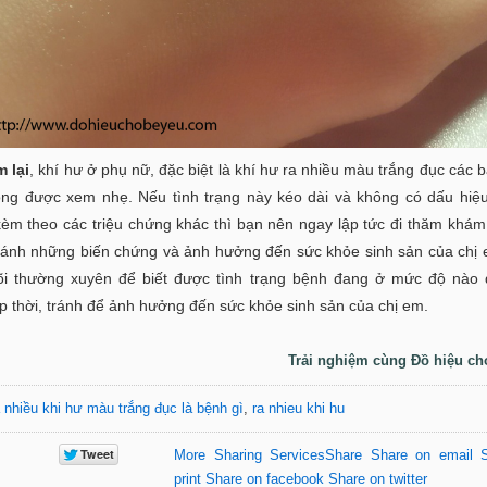
m lại
, khí hư ở phụ nữ, đặc biệt là khí hư ra nhiều màu trắng đục các b
ông được xem nhẹ. Nếu tình trạng này kéo dài và không có dấu hiệ
kèm theo các triệu chứng khác thì bạn nên ngay lập tức đi thăm khám
 tránh những biến chứng và ảnh hưởng đến sức khỏe sinh sản của chị
õi thường xuyên để biết được tình trạng bệnh đang ở mức độ nào 
p thời, tránh để ảnh hưởng đến sức khỏe sinh sản của chị em.
Trải nghiệm cùng Đồ hiệu ch
 nhiều khi hư màu trắng đục là bệnh gì
,
ra nhieu khi hu
More Sharing Services
Share
Share on email
print
Share on facebook
Share on twitter