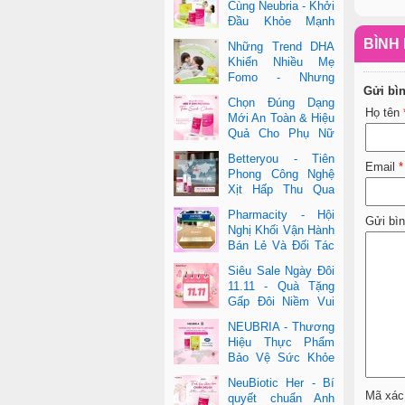
Cùng Neubria - Khởi
Đầu Khỏe Mạnh
Cho Cả Mẹ & Bé
BÌNH 
Những Trend DHA
Khiến Nhiều Mẹ
Fomo - Nhưng
Gửi bì
Không Phải Cái Nào
Chọn Đúng Dạng
Cũng Đúng
Họ tên
Mới An Toàn & Hiệu
Quả Cho Phụ Nữ
Hiện Đại
Betteryou - Tiên
Email
*
Phong Công Nghệ
Xịt Hấp Thu Qua
Niêm Mạc Miệng
Pharmacity - Hội
(Intra-Oral Spray)
Gửi bì
Nghị Khối Vận Hành
Bán Lẻ Và Đối Tác
2025
Siêu Sale Ngày Đôi
11.11 - Quà Tặng
Gấp Đôi Niềm Vui
Cùng Neubria &
NEUBRIA - Thương
Betteryou
Hiệu Thực Phẩm
Bảo Vệ Sức Khỏe
Toàn Cầu Đến Từ
NeuBiotic Her - Bí
Anh Quốc
Mã xác
quyết chuẩn Anh