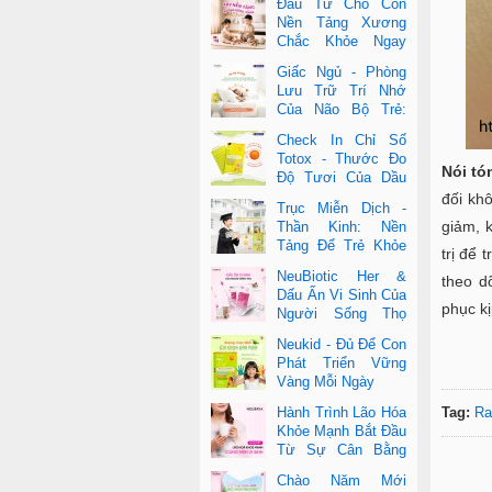
Đầu Tư Cho Con
Nền Tảng Xương
Chắc Khỏe Ngay
Từ Nhỏ
Giấc Ngủ - Phòng
Lưu Trữ Trí Nhớ
Của Não Bộ Trẻ:
Vai Trò Bất Ngờ
Check In Chỉ Số
Của DHA Và Vi Chất
Totox - Thước Đo
Nói tó
Độ Tươi Của Dầu
Cá Cao Cấp
đối kh
Trục Miễn Dịch -
giảm, 
Thần Kinh: Nền
Tảng Để Trẻ Khỏe
trị để
Mạnh Và Học Tập
NeuBiotic Her &
theo d
Vượt Trội
Dấu Ấn Vi Sinh Của
phục kị
Người Sống Thọ
Khoa Học Đằng Sau
Neukid - Đủ Để Con
Một Cuộc Sống Khỏe Dài Lâu
Phát Triển Vững
Vàng Mỗi Ngày
Hành Trình Lão Hóa
Tag:
Ra
Khỏe Mạnh Bắt Đầu
Từ Sự Cân Bằng
Bên Trong
Chào Năm Mới