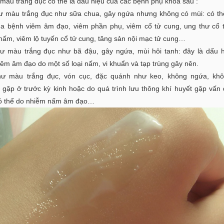
 màu trắng đục có thể là dấu hiệu của các bệnh phụ khoa sau :
hư màu trắng đục như sữa chua, gây ngứa nhưng không có mùi: có th
ủa bệnh viêm âm đạo, viêm phần phụ, viêm cổ tử cung, ung thư cổ 
nấm, viêm lộ tuyến cổ tử cung, tăng sản nội mạc tử cung…
hư màu trắng đục như bã đậu, gây ngứa, mùi hôi tanh: đây là dấu 
iêm âm đạo do một số loại nấm, vi khuẩn và tạp trùng gây nên.
hư màu trắng đục, vón cục, đặc quánh như keo, không ngứa, khô
 gặp ở trước kỳ kinh hoặc do quá trình lưu thông khí huyết gặp vấn
ó thể do nhiễm nấm âm đạo…