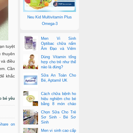
Neu Kid Multivitamin Plus
Omega-3
Men Vi Sinh
Optibac chữa nấm
ạn tuyệt
Âm Đạo và Viêm
Tiết Niệu
u thuyên
Dùng Vitamin tổng
 và điều
hợp cho trẻ như thế
nào là đúng?
 em. Cần
Sữa An Toàn Cho
để khắc
Bé, Aptamil UK
Cách chữa bệnh ho
o bé yêu
hiệu nghiệm cho bé
bằng 8 món cháo
cực dễ làm
Chọn Sữa Cho Trẻ
Sơ Sinh - Bé Sơ
Sinh
Share on
Men vi sinh cao cấp