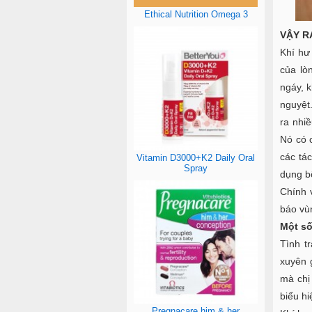
Ethical Nutrition Omega 3
VẬY R
Khí hư
của lò
ngáy, k
nguyệt.
ra nhiề
Nó có 
các tá
Vitamin D3000+K2 Daily Oral
Spray
dụng bô
Chính 
báo vù
Một số
Tình t
xuyên 
mà chị
biểu h
Pregnacare him & her