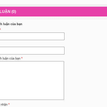
LUẬN (0)
nh luận của bạn
*
nh luận của bạn
*
 nhận
*