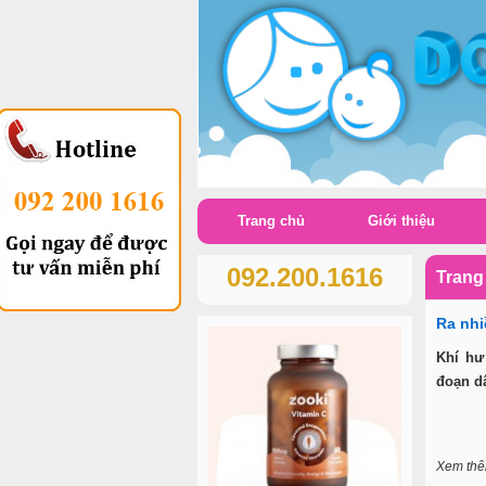
Trang chủ
Giới thiệu
092.200.1616
Trang
Ra nhi
Khí hư
đoạn dậ
Xem th