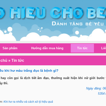
Sản phẩm
Hướng dẫn mua hàng
Tin tức
Liê
 chủ
»
Tin tức
ều khi hư màu trắng đục là bệnh gì?
 hay còn gọi là dịch tiết âm đạo, thường xuất hiện khi nữ giới bước 
y thì.
Ngày đăng: 06
5354 
êm:
Khi hư ra nhiều và cách xử lý hiệu quả