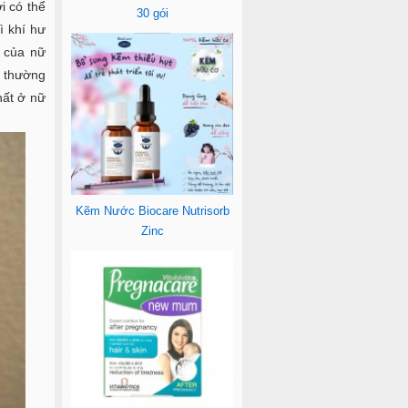
i có thể
30 gói
ì khí hư
 của nữ
i thường
hất ở nữ
Kẽm Nước Biocare Nutrisorb
Zinc