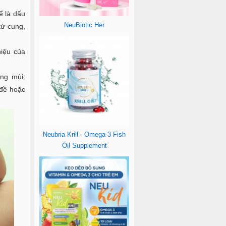
ể là dấu
NeuBiotic Her
tử cung,
hiệu của
ng mùi:
 đề hoặc
Neubria Krill - Omega-3 Fish
Oil Supplement