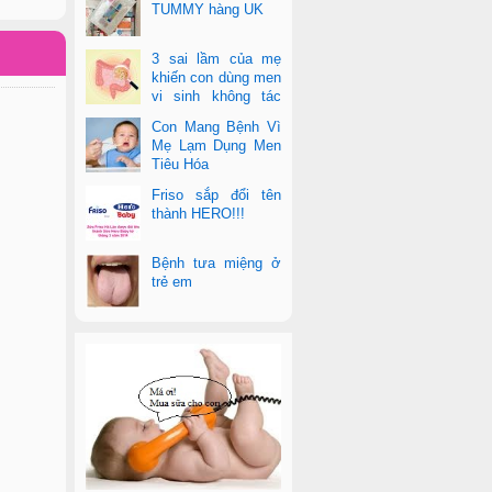
TUMMY hàng UK
3 sai lầm của mẹ
khiến con dùng men
vi sinh không tác
dụng
Con Mang Bệnh Vì
Mẹ Lạm Dụng Men
Tiêu Hóa
Friso sắp đổi tên
thành HERO!!!
Bệnh tưa miệng ở
trẻ em