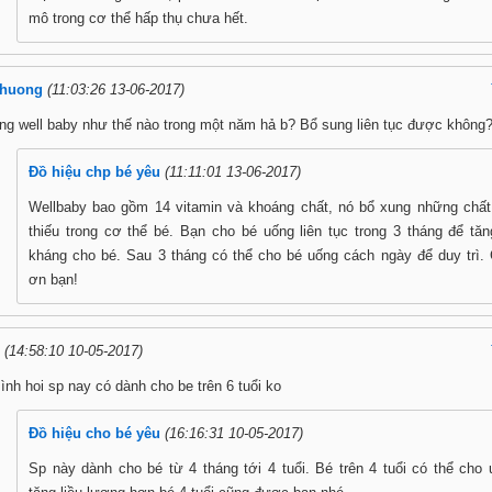
mô trong cơ thể hấp thụ chưa hết.
Phuong
(11:03:26 13-06-2017)
ng well baby như thế nào trong một năm hả b? Bổ sung liên tục được không
Đồ hiệu chp bé yêu
(11:11:01 13-06-2017)
Wellbaby bao gồm 14 vitamin và khoáng chất, nó bổ xung những chất
thiếu trong cơ thể bé. Bạn cho bé uống liên tục trong 3 tháng để tă
kháng cho bé. Sau 3 tháng có thể cho bé uống cách ngày để duy trì.
ơn bạn!
(14:58:10 10-05-2017)
ình hoi sp nay có dành cho be trên 6 tuổi ko
Đồ hiệu cho bé yêu
(16:16:31 10-05-2017)
Sp này dành cho bé từ 4 tháng tới 4 tuổi. Bé trên 4 tuổi có thể cho