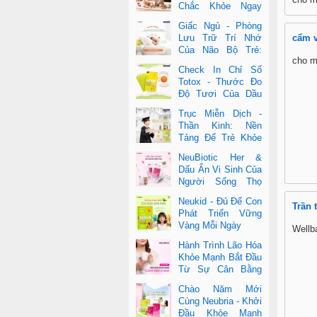
Chắc Khỏe Ngay
Từ Nhỏ
Giấc Ngủ - Phòng
Lưu Trữ Trí Nhớ
cẩm 
Của Não Bộ Trẻ:
cho m
Vai Trò Bất Ngờ
Check In Chỉ Số
Của DHA Và Vi Chất
Totox - Thước Đo
Độ Tươi Của Dầu
Cá Cao Cấp
Trục Miễn Dịch -
Thần Kinh: Nền
Tảng Để Trẻ Khỏe
Mạnh Và Học Tập
NeuBiotic Her &
Vượt Trội
Dấu Ấn Vi Sinh Của
Người Sống Thọ
Khoa Học Đằng Sau
Neukid - Đủ Để Con
Một Cuộc Sống Khỏe Dài Lâu
Trần 
Phát Triển Vững
Vàng Mỗi Ngày
Wellb
Hành Trình Lão Hóa
Khỏe Mạnh Bắt Đầu
Từ Sự Cân Bằng
Bên Trong
Chào Năm Mới
Cùng Neubria - Khởi
Đầu Khỏe Mạnh