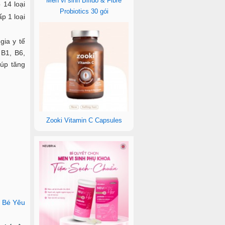
Men vi sinh Bifido & Fibre
 14 loại
Probiotics 30 gói
p 1 loại
gia y tế
 B1, B6,
iúp tăng
Zooki Vitamin C Capsules
 Bé Yêu