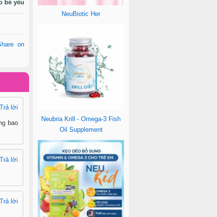
o bé yêu
NeuBiotic Her
Share on
Trả lời
Neubria Krill - Omega-3 Fish
ng bao
Oil Supplement
Trả lời
Trả lời