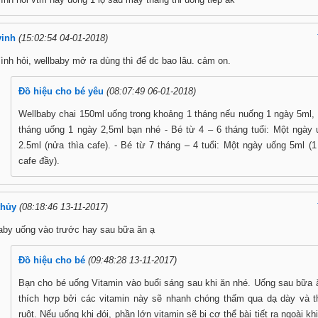
vinh
(15:02:54 04-01-2018)
ình hỏi, wellbaby mở ra dùng thì để dc bao lâu. cảm on.
Đồ hiệu cho bé yêu
(08:07:49 06-01-2018)
Wellbaby chai 150ml uống trong khoảng 1 tháng nếu nuống 1 ngày 5ml,
tháng uống 1 ngày 2,5ml bạn nhé - Bé từ 4 – 6 tháng tuổi: Một ngày 
2.5ml (nửa thìa cafe). - Bé từ 7 tháng – 4 tuổi: Một ngày uống 5ml (1
cafe đầy).
thủy
(08:18:46 13-11-2017)
aby uống vào trước hay sau bữa ăn ạ
Đồ hiệu cho bé
(09:48:28 13-11-2017)
Bạn cho bé uống Vitamin vào buổi sáng sau khi ăn nhé. Uống sau bữa 
thích hợp bởi các vitamin này sẽ nhanh chóng thấm qua dạ dày và t
ruột. Nếu uống khi đói, phần lớn vitamin sẽ bị cơ thể bài tiết ra ngoài kh