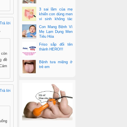
3 sai lầm của mẹ
khiến con dùng men
vi sinh không tác
Trả lời
dụng
Con Mang Bệnh Vì
Mẹ Lạm Dụng Men
?
Tiêu Hóa
Friso sắp đổi tên
thành HERO!!!
 còn
ng đề
Bệnh tưa miệng ở
 Cảm
trẻ em
Trả lời
 uống