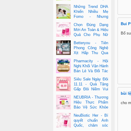
Cho Cả Mẹ & Bé
Những Trend DHA
Khiến Nhiều Mẹ
Fomo - Nhưng
Không Phải Cái Nào
Bui 
Chọn Đúng Dạng
Cũng Đúng
Mới An Toàn & Hiệu
Bổ su
Quả Cho Phụ Nữ
Hiện Đại
Betteryou - Tiên
Phong Công Nghệ
Xịt Hấp Thu Qua
Niêm Mạc Miệng
Pharmacity - Hội
(Intra-Oral Spray)
Nghị Khối Vận Hành
Bán Lẻ Và Đối Tác
2025
Siêu Sale Ngày Đôi
11.11 - Quà Tặng
Gấp Đôi Niềm Vui
bùi lệ
Cùng Neubria &
NEUBRIA - Thương
Betteryou
Hiệu Thực Phẩm
cho m
Bảo Vệ Sức Khỏe
Toàn Cầu Đến Từ
NeuBiotic Her - Bí
Anh Quốc
quyết chuẩn Anh
Quốc, chăm sóc
toàn diện sức khỏe