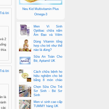
Neu Kid Multivitamin Plus
Trả lời
Omega-3
Men Vi Sinh
Optibac chữa nấm
Âm Đạo và Viêm
Tiết Niệu
 và 2
Dùng Vitamin tổng
uống
hợp cho trẻ như thế
 thìa
nào là đúng?
Sữa An Toàn Cho
Bé, Aptamil UK
Trả lời
Cách chữa bệnh ho
hiệu nghiệm cho bé
bằng 8 món cháo
cực dễ làm
Chọn Sữa Cho Trẻ
Sơ Sinh - Bé Sơ
Sinh
ăn là
Men vi sinh cao cấp
hành
TUMMY hàng UK
i các