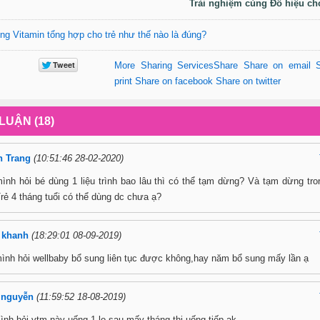
Trải nghiệm cùng Đồ hiệu ch
ng Vitamin tổng hợp cho trẻ như thế nào là đúng?
More Sharing Services
Share
Share on email
print
Share on facebook
Share on twitter
LUẬN (18)
n Trang
(10:51:46 28-02-2020)
ình hỏi bé dùng 1 liệu trình bao lâu thì có thể tạm dừng? Và tạm dừng tro
Trẻ 4 tháng tuổi có thể dùng dc chưa ạ?
 khanh
(18:29:01 08-09-2019)
ình hỏi wellbaby bổ sung liên tục được không,hay năm bổ sung mấy lần ạ
 nguyễn
(11:59:52 18-08-2019)
ình hỏi vtm này uống 1 lọ sau mấy tháng thi uống tiếp ak