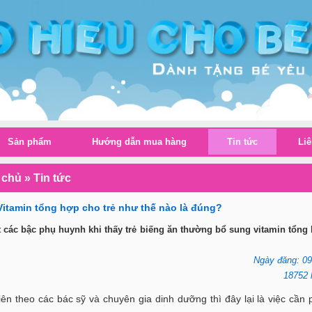
Sản phẩm
Hướng dẫn mua hàng
Tin tức
Liê
 chủ
»
Tin tức
itamin tổng hợp cho trẻ như thế nào là đúng?
 các bậc phụ huynh khi thấy trẻ biếng ăn thường bổ sung vitamin tổng
Ngày đăng: 09
18752 
ên theo các bác sỹ và chuyên gia dinh dưỡng thì đây lại là việc cần 