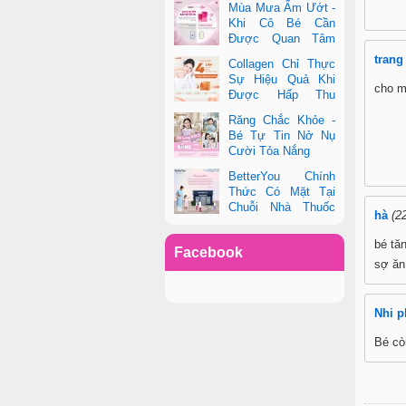
Mùa Mưa Ẩm Ướt -
phụ nữ hiện đại
Khi Cô Bé Cần
Được Quan Tâm
Hơn Bao Giờ Hết
trang
Collagen Chỉ Thực
Sự Hiệu Quả Khi
cho m
Được Hấp Thu
Đúng Cách - Và
Răng Chắc Khỏe -
Zooki Chính Là Chìa Khóa
Bé Tự Tin Nở Nụ
Cười Tỏa Nắng
BetterYou Chính
Thức Có Mặt Tại
Chuỗi Nhà Thuốc
hà
(2
Pharmacity
bé tă
Facebook
sợ ăn
Nhi 
Bé cò