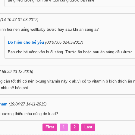
tăng liều lượng hơn bé 4 tuổi cũng được bạn nhé
(14:10:47 01-03-2017)
ình hỏi nên uống wellbaby trước hay sau khi ăn sáng ạ?
Đồ hiệu cho bé yêu
(08:07:06 02-03-2017)
Bạn cho bé uống vào buổi sáng. Trước ăn hoặc sau ăn sáng đều được
2:58:39 23-12-2015)
ng cân tốt thì có nên bxung vitamin này k ak.vì có tp vitamin b kích thích ăn
 nhìu sẽ béo phì
phạm
(19:04:27 14-11-2015)
i xương thiếu máu dùng dc k ad?
First
1
2
Last