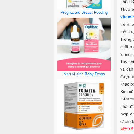
nhắc k
Theo b
Pregnacare Breast Feeding
vitami
trẻ nh
một lư
Trong 
chất m
vitami
Tuy nh
và cần
Men vi sinh Baby Drops
được c
khắc ph
Bạn cũ
kiểm tr
nhất đ
hợp c
cách d
Một số