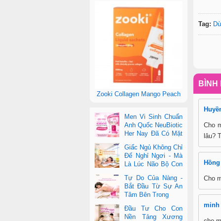
Tag:
Dù
BÌNH 
Zooki Collagen Mango Peach
Huyề
Men Vi Sinh Chuẩn
Anh Quốc NeuBiotic
Cho m
Her Nay Đã Có Mặt
lâu? 
Tại Con Cưng Toàn
Giấc Ngủ Không Chỉ
Quốc
Để Nghỉ Ngơi - Mà
Hồng
Là Lúc Não Bộ Con
Nâng Cấp Trí Tuệ
Tự Do Của Nàng -
Cho m
Bắt Đầu Từ Sự An
Tâm Bên Trong
minh
Đầu Tư Cho Con
Nền Tảng Xương
cho m