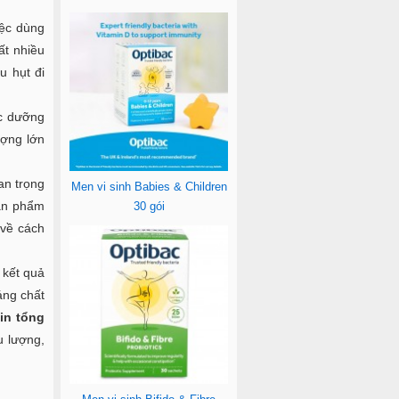
iệc dùng
ất nhiều
u hụt đi
ác dưỡng
ượng lớn
an trọng
Men vi sinh Babies & Children
sản phẩm
30 gói
 về cách
 kết quả
áng chất
in tổng
u lượng,