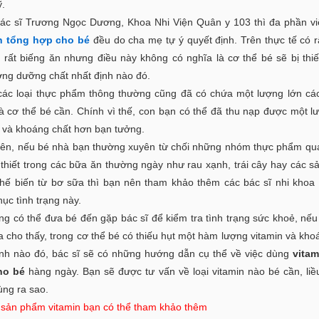
ỹ.
ác sĩ Trương Ngọc Dương, Khoa Nhi Viện Quân y 103 thì đa phần v
n tổng hợp cho bé
đều do cha mẹ tự ý quyết định. Trên thực tế có r
ỏ rất biếng ăn nhưng điều này không có nghĩa là cơ thể bé sẽ bị thiế
ợng dưỡng chất nhất định nào đó.
các loại thực phẩm thông thường cũng đã có chứa một lượng lớn c
à cơ thể bé cần. Chính vì thế, con bạn có thể đã thu nạp được một l
n và khoáng chất hơn bạn tưởng.
iên, nếu bé nhà bạn thường xuyên từ chối những nhóm thực phẩm qu
 thiết trong các bữa ăn thường ngày như rau xạnh, trái cây hay các 
hế biến từ bơ sữa thì bạn nên tham khảo thêm các bác sĩ nhi khoa
ục tình trạng này.
ng có thể đưa bé đến gặp bác sĩ để kiểm tra tình trạng sức khoẻ, nếu
a cho thấy, trong cơ thể bé có thiếu hụt một hàm lượng vitamin và kho
ịnh nào đó, bác sĩ sẽ có những hướng dẫn cụ thể về việc dùng
vitam
ho bé
hàng ngày. Bạn sẽ được tư vấn về loại vitamin nào bé cần, liề
ùng ra sao.
 sản phẩm vitamin bạn có thể tham khảo thêm