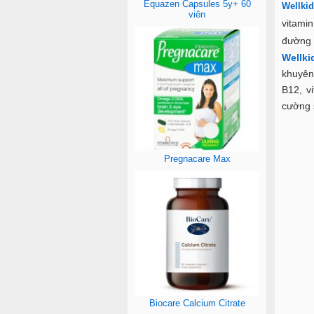
Equazen Capsules 5y+ 60
Wellkid
viên
vitamin
đường t
Wellki
khuyên
B12, v
cường s
Pregnacare Max
Biocare Calcium Citrate