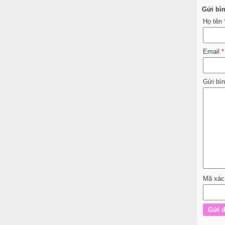
Gửi bì
Họ tên
Email
*
Gửi bì
Mã xác