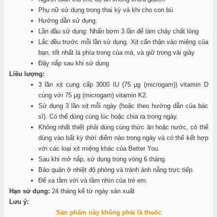
Phụ nữ sử dụng trong thai kỳ và khi cho con bú
Hướng dẫn sử dụng:
Lần đầu sử dụng: Nhấn bơm 3 lần để làm chảy chất lỏng
Lắc đều trước mỗi lần sử dụng. Xịt cẩn thận vào miệng của
bạn, tốt nhất là phía trong của má, và giữ trong vài giây
Đậy nắp sau khi sử dụng
Liều lượng:
3 lần xịt cung cấp 3000 IU (75 μg (microgam)) vitamin D
cùng với 75 μg (microgam) vitamin K2.
Sử dụng 3 lần xịt mỗi ngày (hoặc theo hướng dẫn của bác
sĩ). Có thể dùng cùng lúc hoặc chia ra trong ngày.
Không nhất thiết phải dùng cùng thức ăn hoặc nước, có thể
dùng vào bất kỳ thời điểm nào trong ngày và có thể kết hợp
với các loại xịt miệng khác của Better You.
Sau khi mở nắp, sử dụng trong vòng 6 tháng.
Bảo quản ở nhiệt độ phòng và tránh ánh nắng trực tiếp.
Để xa tầm với và tầm nhìn của trẻ em.
Hạn sử dụng:
24 tháng kể từ ngày sản xuất
Lưu ý:
Sản phẩm này không phải là thuốc