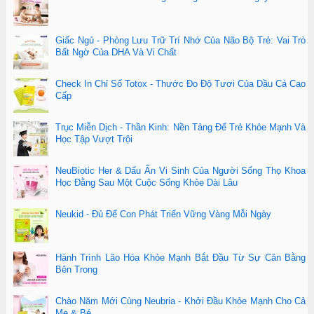
Giấc Ngủ - Phòng Lưu Trữ Trí Nhớ Của Não Bộ Trẻ: Vai Trò
Bất Ngờ Của DHA Và Vi Chất
Check In Chỉ Số Totox - Thước Đo Độ Tươi Của Dầu Cá Cao
Cấp
Trục Miễn Dịch - Thần Kinh: Nền Tảng Để Trẻ Khỏe Mạnh Và
Học Tập Vượt Trội
NeuBiotic Her & Dấu Ấn Vi Sinh Của Người Sống Thọ Khoa
Học Đằng Sau Một Cuộc Sống Khỏe Dài Lâu
Neukid - Đủ Để Con Phát Triển Vững Vàng Mỗi Ngày
Hành Trình Lão Hóa Khỏe Mạnh Bắt Đầu Từ Sự Cân Bằng
Bên Trong
Chào Năm Mới Cùng Neubria - Khởi Đầu Khỏe Mạnh Cho Cả
Mẹ & Bé