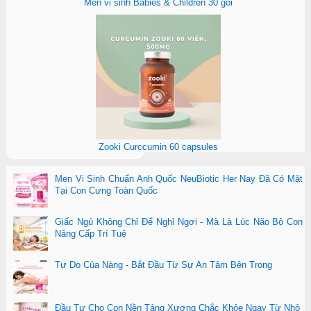
Men vi sinh Babies & Children 30 gói
Zooki Curccumin 60 capsules
Men Vi Sinh Chuẩn Anh Quốc NeuBiotic Her Nay Đã Có Mặt
Tại Con Cưng Toàn Quốc
Giấc Ngủ Không Chỉ Để Nghỉ Ngơi - Mà Là Lúc Não Bộ Con
Nâng Cấp Trí Tuệ
Tự Do Của Nàng - Bắt Đầu Từ Sự An Tâm Bên Trong
Đầu Tư Cho Con Nền Tảng Xương Chắc Khỏe Ngay Từ Nhỏ