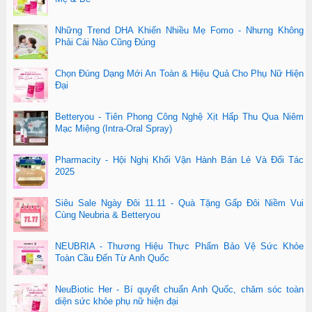
Những Trend DHA Khiến Nhiều Mẹ Fomo - Nhưng Không
Phải Cái Nào Cũng Đúng
Chọn Đúng Dạng Mới An Toàn & Hiệu Quả Cho Phụ Nữ Hiện
Đại
Betteryou - Tiên Phong Công Nghệ Xịt Hấp Thu Qua Niêm
Mạc Miệng (Intra-Oral Spray)
Pharmacity - Hội Nghị Khối Vận Hành Bán Lẻ Và Đối Tác
2025
Siêu Sale Ngày Đôi 11.11 - Quà Tặng Gấp Đôi Niềm Vui
Cùng Neubria & Betteryou
NEUBRIA - Thương Hiệu Thực Phẩm Bảo Vệ Sức Khỏe
Toàn Cầu Đến Từ Anh Quốc
NeuBiotic Her - Bí quyết chuẩn Anh Quốc, chăm sóc toàn
diện sức khỏe phụ nữ hiện đại