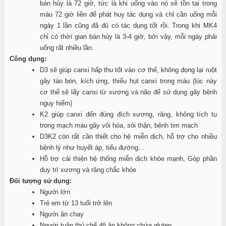
bán hủy là 72 giờ, tức là khi uống vào nó sẽ tồn tại trong
máu 72 giờ liền để phát huy tác dụng và chỉ cần uống mỗi
ngày 1 lần cũng đã đủ có tác dụng tốt rồi. Trong khi MK4
chỉ có thời gian bán hủy là 3-4 giờ, bởi vậy, mỗi ngày phải
uống rất nhiều lần.
Công dụng:
D3 sẽ giúp canxi hấp thu tốt vào cơ thể, không đọng lại ruột
gây táo bón, kích ứng, thiếu hụt canxi trong máu (lúc này
cơ thể sẽ lấy canxi từ xương và não để sử dụng gây bệnh
nguy hiểm)
K2 giúp canxi đến đúng đích xương, răng, không tích tụ
trong mạch máu gây vôi hóa, sỏi thận, bệnh tim mạch
D3K2 còn rất cần thiết cho hệ miễn dịch, hỗ trợ cho nhiều
bệnh lý như huyết áp, tiểu đường...
Hỗ trợ cải thiện hệ thống miễn dịch khỏe mạnh, Góp phần
duy trì xương và răng chắc khỏe
Đối tượng sử dụng:
Người lớn
Trẻ em từ 13 tuổi trở lên
Người ăn chay
Người tuân thủ chế độ ăn không chứa gluten