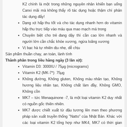
K2 chính là một trong những nguyên nhân khiến bạn uống
Canxi mãi mà không thấy rõ tác dụng hoặc thậm chí phản
tác dụng đấy!
Dạng xịt hấp thu tốt và cho tác dụng nhanh hơn do vitamin
hấp thu trực tiếp vào máu qua mao mạch má trong
Chuyên biệt cho trẻ đang dậy thì cần cao lớn nhanh và
người lớn cần chắc khỏe xương, ngừa loãng xương
Vị bạc hà tự nhiên dịu nhẹ, dễ chịu
Sản phẩm thuần chay, an toàn, lành tính
Thành phần trong liều hàng ngày (3 lần xịt):
Vitamin D3: 3000IU / 75μg (micrograms)
Vitamin K2 (MK-7*): 75μg
Không đường, Không gluten, Không màu nhân tạo, Không
hương liệu nhân tạo, Không chất làm đầy, Không GMO,
Không cồn
MK7 – tức Menaquinone -7, là một loại vitamin K2 duy nhất
có nguồn gốc thiên nhiên.
MK7 được chiết xuất từ đậu tương lên men theo phương
pháp sản xuất truyền thống "Natto" của Nhật Bản. Khác với
các loại vitamin K2 tổng hợp như MK4, MK7 có thời gian