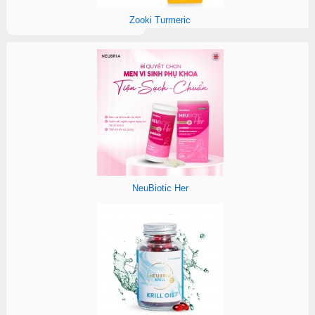
Zooki Turmeric
NeuBiotic Her