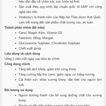
hiệu dẫn đầu về chăm sóc sức khỏe tại Anh.
Sản xuất theo quy trình đạt chuẩn quốc tế GMP với công
nghệ tiên tiến.
Vitabiotics là thành viên của Hiệp hội Thảo dược Anh Quốc,
cam kết mang đến sản phẩm chất lượng cao, an toàn.
Thành phần chính (60 viên)
Canxi, Magiê, Kẽm, Vitamin D3
Selenium, Đồng, Mangan
Glucosamine Sulphate, Chondroitin Sulphate
Chiết xuất gừng
Liều dùng và cách dùng
Uống 2 viên mỗi ngày sau bữa ăn chính.
Công dụng chính
Tăng tiết dịch khớp, giảm khô cứng khớp.
Tăng cường hấp thu canxi, giảm nguy cơ loãng xương.
Cải thiện sức khỏe xương khớp, đặc biệt cho người lớn
tuổi.
Đối tượng sử dụng
Người trưởng thành cần bổ sung dưỡng chất cho xương
khớp.
Người có dấu hiệu loãng xương, hấp thu canxi kém.