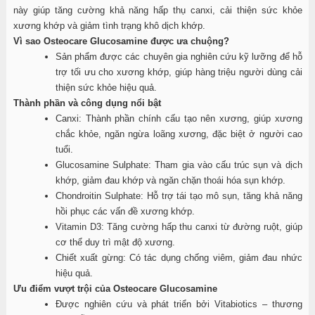
này giúp tăng cường khả năng hấp thụ canxi, cải thiện sức khỏe
xương khớp và giảm tình trạng khô dịch khớp.
Vì sao Osteocare Glucosamine được ưa chuộng?
Sản phẩm được các chuyên gia nghiên cứu kỹ lưỡng để hỗ
trợ tối ưu cho xương khớp, giúp hàng triệu người dùng cải
thiện sức khỏe hiệu quả.
Thành phần và công dụng nổi bật
Canxi: Thành phần chính cấu tạo nên xương, giúp xương
chắc khỏe, ngăn ngừa loãng xương, đặc biệt ở người cao
tuổi.
Glucosamine Sulphate: Tham gia vào cấu trúc sụn và dịch
khớp, giảm đau khớp và ngăn chặn thoái hóa sụn khớp.
Chondroitin Sulphate: Hỗ trợ tái tạo mô sụn, tăng khả năng
hồi phục các vấn đề xương khớp.
Vitamin D3: Tăng cường hấp thu canxi từ đường ruột, giúp
cơ thể duy trì mật độ xương.
Chiết xuất gừng: Có tác dụng chống viêm, giảm đau nhức
hiệu quả.
Ưu điểm vượt trội của Osteocare Glucosamine
Được nghiên cứu và phát triển bởi Vitabiotics – thương