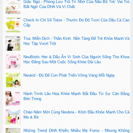
Giấc Ngủ - Phòng Lưu Trữ Trí Nhớ Của Não Bộ Trẻ: Vai Trò
Bất Ngờ Của DHA Và Vi Chất
Check In Chỉ Số Totox - Thước Đo Độ Tươi Của Dầu Cá Cao
Cấp
Trục Miễn Dịch - Thần Kinh: Nền Tảng Để Trẻ Khỏe Mạnh Và
Học Tập Vượt Trội
NeuBiotic Her & Dấu Ấn Vi Sinh Của Người Sống Thọ Khoa
Học Đằng Sau Một Cuộc Sống Khỏe Dài Lâu
Neukid - Đủ Để Con Phát Triển Vững Vàng Mỗi Ngày
Hành Trình Lão Hóa Khỏe Mạnh Bắt Đầu Từ Sự Cân Bằng
Bên Trong
Chào Năm Mới Cùng Neubria - Khởi Đầu Khỏe Mạnh Cho Cả
Mẹ & Bé
Những Trend DHA Khiến Nhiều Mẹ Fomo - Nhưng Không