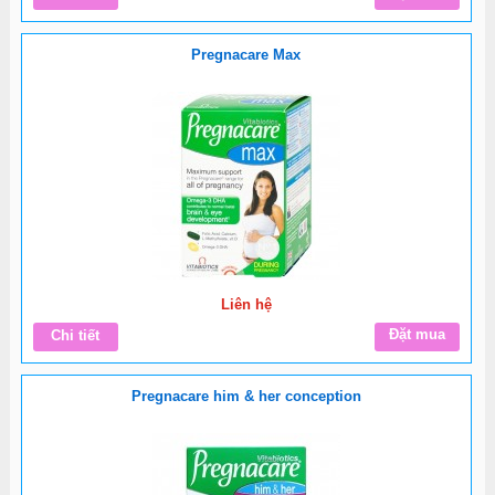
Pregnacare Max
Liên hệ
Đặt mua
Chi tiết
Pregnacare him & her conception