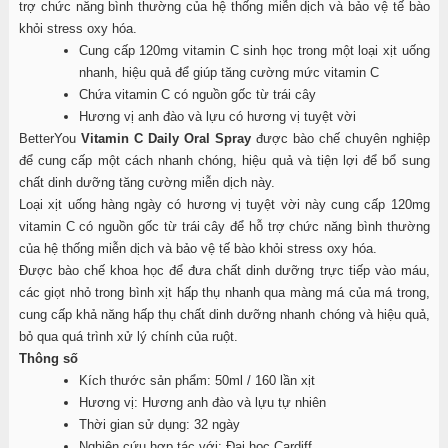
trợ chức năng bình thường của hệ thống miễn dịch và bảo vệ tế bào
khỏi stress oxy hóa.
Cung cấp 120mg vitamin C sinh học trong một loại xịt uống
nhanh, hiệu quả để giúp tăng cường mức vitamin C
Chứa vitamin C có nguồn gốc từ trái cây
Hương vị anh đào và lựu có hương vị tuyệt vời
BetterYou
Vitamin C Daily Oral Spray
được bào chế chuyên nghiệp
để cung cấp một cách nhanh chóng, hiệu quả và tiện lợi để bổ sung
chất dinh dưỡng tăng cường miễn dịch này.
Loại xịt uống hàng ngày có hương vị tuyệt vời này cung cấp 120mg
vitamin C có nguồn gốc từ trái cây để hỗ trợ chức năng bình thường
của hệ thống miễn dịch và bảo vệ tế bào khỏi stress oxy hóa.
Được bào chế khoa học để đưa chất dinh dưỡng trực tiếp vào máu,
các giọt nhỏ trong bình xịt hấp thụ nhanh qua màng má của má trong,
cung cấp khả năng hấp thụ chất dinh dưỡng nhanh chóng và hiệu quả,
bỏ qua quá trình xử lý chính của ruột.
Thông số
Kích thước sản phẩm: 50ml / 160 lần xịt
Hương vị: Hương anh đào và lựu tự nhiên
Thời gian sử dụng: 32 ngày
Nghiên cứu hợp tác với: Đại học Cardiff