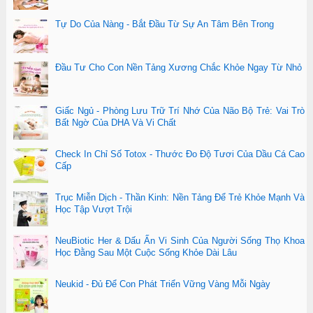
Tự Do Của Nàng - Bắt Đầu Từ Sự An Tâm Bên Trong
Đầu Tư Cho Con Nền Tảng Xương Chắc Khỏe Ngay Từ Nhỏ
Giấc Ngủ - Phòng Lưu Trữ Trí Nhớ Của Não Bộ Trẻ: Vai Trò
Bất Ngờ Của DHA Và Vi Chất
Check In Chỉ Số Totox - Thước Đo Độ Tươi Của Dầu Cá Cao
Cấp
Trục Miễn Dịch - Thần Kinh: Nền Tảng Để Trẻ Khỏe Mạnh Và
Học Tập Vượt Trội
NeuBiotic Her & Dấu Ấn Vi Sinh Của Người Sống Thọ Khoa
Học Đằng Sau Một Cuộc Sống Khỏe Dài Lâu
Neukid - Đủ Để Con Phát Triển Vững Vàng Mỗi Ngày