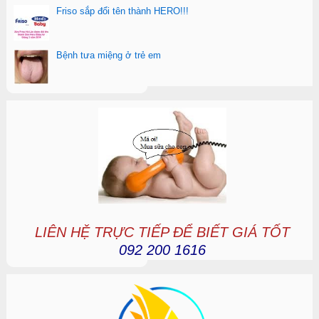
Friso sắp đổi tên thành HERO!!!
Bệnh tưa miệng ở trẻ em
LIÊN HỆ TRỰC TIẾP ĐỂ BIẾT GIÁ TỐT
092 200 1616