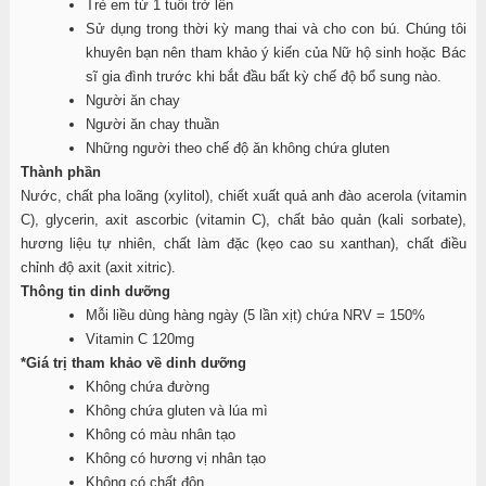
Trẻ em từ 1 tuổi trở lên
Sử dụng trong thời kỳ mang thai và cho con bú. Chúng tôi
khuyên bạn nên tham khảo ý kiến ​​của Nữ hộ sinh hoặc Bác
sĩ gia đình trước khi bắt đầu bất kỳ chế độ bổ sung nào.
Người ăn chay
Người ăn chay thuần
Những người theo chế độ ăn không chứa gluten
Thành phần
Nước, chất pha loãng (xylitol), chiết xuất quả anh đào acerola (vitamin
C), glycerin, axit ascorbic (vitamin C), chất bảo quản (kali sorbate),
hương liệu tự nhiên, chất làm đặc (kẹo cao su xanthan), chất điều
chỉnh độ axit (axit xitric).
Thông tin dinh dưỡng
Mỗi liều dùng hàng ngày (5 lần xịt) chứa NRV = 150%
Vitamin C 120mg
*Giá trị tham khảo về dinh dưỡng
Không chứa đường
Không chứa gluten và lúa mì
Không có màu nhân tạo
Không có hương vị nhân tạo
Không có chất độn