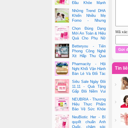
Đầu Khỏe Mạnh
Cho Cả Mẹ & Bé
Những Trend DHA
Khiến Nhiều Mẹ
Fomo - Nhưng
Không Phải Cái Nào
Chọn Đúng Dạng
Cũng Đúng
Mã xác
Mới An Toàn & Hiệu
Quả Cho Phụ Nữ
Hiện Đại
Betteryou - Tiên
Phong Công Nghệ
Xịt Hấp Thu Qua
Niêm Mạc Miệng
Pharmacity - Hội
(Intra-Oral Spray)
Tin li
Nghị Khối Vận Hành
Bán Lẻ Và Đối Tác
2025
Siêu Sale Ngày Đôi
11.11 - Quà Tặng
Gấp Đôi Niềm Vui
Cùng Neubria &
NEUBRIA - Thương
Betteryou
Hiệu Thực Phẩm
Bảo Vệ Sức Khỏe
Toàn Cầu Đến Từ
NeuBiotic Her - Bí
Anh Quốc
quyết chuẩn Anh
Quốc, chăm sóc