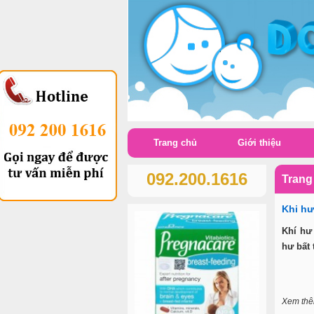
Trang chủ
Giới thiệu
092.200.1616
Trang
Khi hư
Khí hư
hư bất 
Xem th