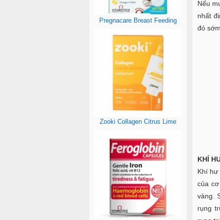
Nếu mu
nhất đ
Pregnacare Breast Feeding
đó sớm 
Zooki Collagen Citrus Lime
KHÍ H
Khí hư 
của cơ
vàng. S
rụng t