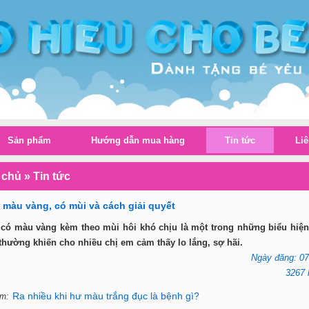
Sản phẩm
Hướng dẫn mua hàng
Tin tức
Liê
 chủ
»
Tin tức
 màu vàng, có mùi và cách giải quyết
 có màu vàng kèm theo mùi hôi khó chịu là một trong những biểu hiện
thường khiến cho nhiều chị em cảm thấy lo lắng, sợ hãi.
Ngày đăng: 07
3267 
Ra nhiều khi hư màu trắng đục là bệnh gì?
êm: