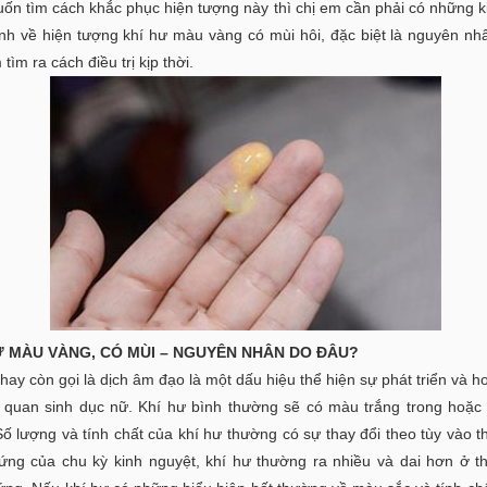
ốn tìm cách khắc phục hiện tượng này thì chị em cần phải có những k
ịnh về hiện tượng khí hư màu vàng có mùi hôi, đặc biệt là nguyên nh
tìm ra cách điều trị kịp thời.
Ư MÀU VÀNG, CÓ MÙI – NGUYÊN NHÂN DO ĐÂU?
hay còn gọi là dịch âm đạo là một dấu hiệu thể hiện sự phát triển và h
 quan sinh dục nữ. Khí hư bình thường sẽ có màu trắng trong hoặc
ố lượng và tính chất của khí hư thường có sự thay đổi theo tùy vào t
rứng của chu kỳ kinh nguyệt, khí hư thường ra nhiều và dai hơn ở t