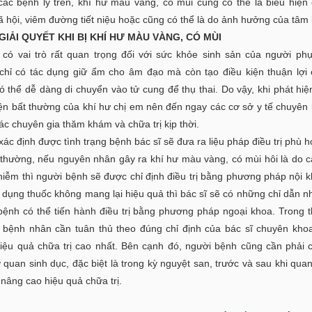
các bệnh lý trên, khí hư màu vàng, có mùi cũng có thể là biểu hiện
ã hội, viêm đường tiết niệu hoặc cũng có thể là do ảnh hưởng của tâm
GIẢI QUYẾT KHI BỊ KHÍ HƯ MÀU VÀNG, CÓ MÙI
 có vai trò rất quan trọng đối với sức khỏe sinh sản của người ph
chỉ có tác dụng giữ ẩm cho âm đạo mà còn tạo điều kiện thuận lợi 
ó thể dễ dàng di chuyển vào tử cung để thụ thai. Do vậy, khi phát hi
iện bất thường của khí hư chị em nên đến ngay các cơ sở y tế chuyên
c chuyên gia thăm khám và chữa trị kịp thời.
xác định được tình trạng bệnh bác sĩ sẽ đưa ra liệu pháp điều trị phù h
thường, nếu nguyên nhân gây ra khí hư màu vàng, có mùi hôi là do 
hiễm thì người bệnh sẽ được chỉ định điều trị bằng phương pháp nội k
 dụng thuốc không mang lại hiệu quả thì bác sĩ sẽ có những chỉ dẫn nh
bệnh có thể tiến hành điều trị bằng phương pháp ngoại khoa. Trong t
rị bệnh nhân cần tuân thủ theo đúng chỉ định của bác sĩ chuyên kho
iệu quả chữa trị cao nhất. Bên cạnh đó, người bệnh cũng cần phải 
 quan sinh dục, đặc biệt là trong kỳ nguyệt san, trước và sau khi quan
nâng cao hiệu quả chữa trị.