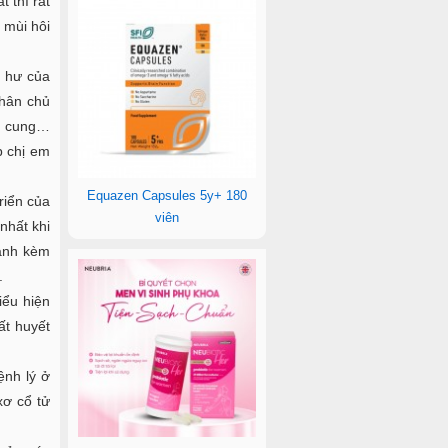
 thì rất
 mùi hôi
í hư của
hân chủ
tử cung…
p chị em
Equazen Capsules 5y+ 180
riển của
viên
nhất khi
xanh kèm
.
iểu hiện
ất huyết
ệnh lý ở
xơ cổ tử