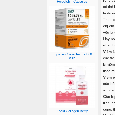
rụng tr
Feroglobin Capsules
có thể
là do 
Theo c
chị em
yếu là
Hay nó
nhận bi
Viêm 
Equazen Capsules 5y+ 60
các tác
viên
bị viê
theo mù
Viêm c
của bệ
âm đạo
Các bệ
tử cun
cung, t
Zooki Collagen Berry