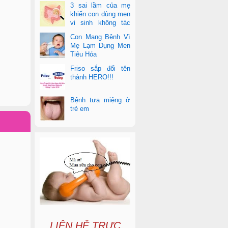
3 sai lầm của mẹ
khiến con dùng men
vi sinh không tác
dụng
Con Mang Bệnh Vì
Mẹ Lạm Dụng Men
Tiêu Hóa
Friso sắp đổi tên
thành HERO!!!
Bệnh tưa miệng ở
trẻ em
LIÊN HỆ TRỰC