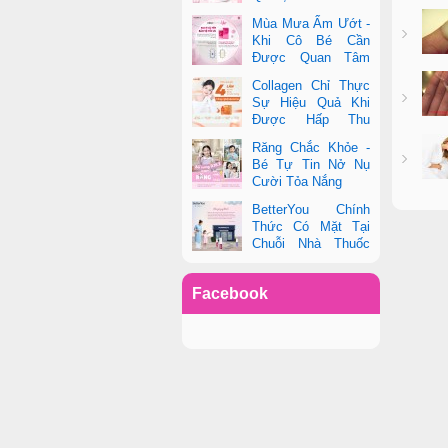
toàn diện sức khỏe
Mùa Mưa Ẩm Ướt -
phụ nữ hiện đại
Khi Cô Bé Cần
Được Quan Tâm
Hơn Bao Giờ Hết
Collagen Chỉ Thực
Sự Hiệu Quả Khi
Được Hấp Thu
Đúng Cách - Và
Răng Chắc Khỏe -
Zooki Chính Là Chìa Khóa
Bé Tự Tin Nở Nụ
Cười Tỏa Nắng
BetterYou Chính
Thức Có Mặt Tại
Chuỗi Nhà Thuốc
Pharmacity
Facebook