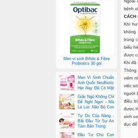
Ngoài 
bệnh x
CÁCH 
Khí hư
không 
trùng c
biểu h
được cá
Men vi sinh Bifido & Fibre
Khi đã 
Probiotics 30 gói
Thông 
Men Vi Sinh Chuẩn
viêm n
Anh Quốc NeuBiotic
việc sử
Her Nay Đã Có Mặt
Tại Con Cưng Toàn
người 
Giấc Ngủ Không Chỉ
Quốc
điều t
Để Nghỉ Ngơi - Mà
Là Lúc Não Bộ Con
được h
Nâng Cấp Trí Tuệ
Tự Do Của Nàng -
sinh cơ
Bắt Đầu Từ Sự An
dục để 
Tâm Bên Trong
Đầu Tư Cho Con