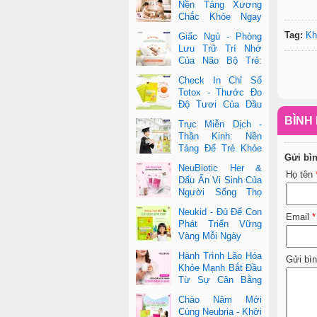
Nền Tảng Xương
Chắc Khỏe Ngay
Từ Nhỏ
Tag:
Kh
Giấc Ngủ - Phòng
Lưu Trữ Trí Nhớ
Của Não Bộ Trẻ:
Vai Trò Bất Ngờ
Check In Chỉ Số
Của DHA Và Vi Chất
Totox - Thước Đo
Độ Tươi Của Dầu
Cá Cao Cấp
BÌNH 
Trục Miễn Dịch -
Thần Kinh: Nền
Tảng Để Trẻ Khỏe
Gửi bì
Mạnh Và Học Tập
NeuBiotic Her &
Vượt Trội
Họ tên
Dấu Ấn Vi Sinh Của
Người Sống Thọ
Khoa Học Đằng Sau
Neukid - Đủ Để Con
Một Cuộc Sống Khỏe Dài Lâu
Email
*
Phát Triển Vững
Vàng Mỗi Ngày
Hành Trình Lão Hóa
Gửi bì
Khỏe Mạnh Bắt Đầu
Từ Sự Cân Bằng
Bên Trong
Chào Năm Mới
Cùng Neubria - Khởi