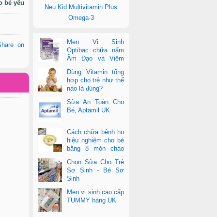
o bé yêu
Neu Kid Multivitamin Plus
Omega-3
Men Vi Sinh
Share on
Optibac chữa nấm
Âm Đạo và Viêm
Tiết Niệu
Dùng Vitamin tổng
hợp cho trẻ như thế
nào là đúng?
Sữa An Toàn Cho
Bé, Aptamil UK
Cách chữa bệnh ho
hiệu nghiệm cho bé
bằng 8 món cháo
cực dễ làm
Chọn Sữa Cho Trẻ
Sơ Sinh - Bé Sơ
Sinh
Men vi sinh cao cấp
TUMMY hàng UK