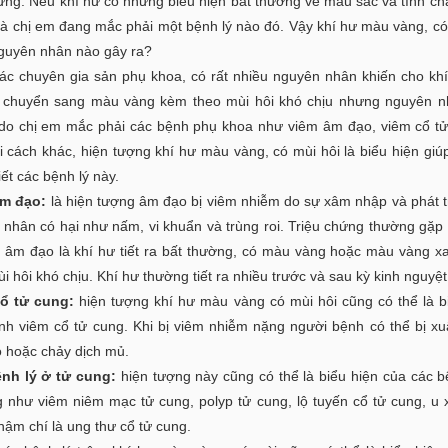
ứng. Nếu khí hư có những biểu hiện bất thường về màu sắc và tính chất
 là chị em đang mắc phải một bệnh lý nào đó. Vậy khí hư màu vàng, có
nguyên nhân nào gây ra?
ác chuyên gia sản phụ khoa, có rất nhiều nguyên nhân khiến cho kh
 chuyển sang màu vàng kèm theo mùi hôi khó chịu nhưng nguyên n
 do chị em mắc phải các bệnh phụ khoa như viêm âm đạo, viêm cổ 
i cách khác, hiện tượng khí hư màu vàng, có mùi hôi là biểu hiện giú
ết các bệnh lý này.
âm đạo:
là hiện tượng âm đạo bị viêm nhiễm do sự xâm nhập và phát t
 nhân có hại như nấm, vi khuẩn và trùng roi. Triệu chứng thường gặp 
m âm đạo là khí hư tiết ra bất thường, có màu vàng hoặc màu vàng 
i hôi khó chịu. Khí hư thường tiết ra nhiều trước và sau kỳ kinh nguyệt
ổ tử cung:
hiện tượng khí hư màu vàng có mùi hôi cũng có thể là b
nh viêm cổ tử cung. Khi bị viêm nhiễm nặng người bệnh có thể bị xu
 hoặc chảy dịch mủ.
nh lý ở tử cung:
hiện tượng này cũng có thể là biểu hiện của các b
g như viêm niêm mạc tử cung, polyp tử cung, lộ tuyến cổ tử cung, u 
hậm chí là ung thư cổ tử cung.