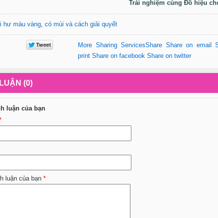
Trải nghiệm cùng Đồ hiệu ch
i hư màu vàng
,
có mùi và cách giải quyết
More Sharing Services
Share
Share on email
print
Share on facebook
Share on twitter
LUẬN (0)
nh luận của bạn
*
nh luận của bạn
*