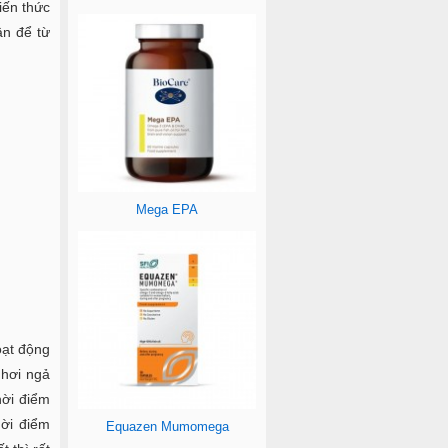
iến thức
ân để từ
Mega EPA
oạt động
 hơi ngả
hời điểm
hời điểm
Equazen Mumomega