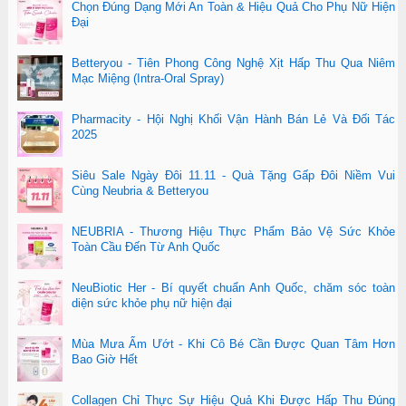
Chọn Đúng Dạng Mới An Toàn & Hiệu Quả Cho Phụ Nữ Hiện
Đại
Betteryou - Tiên Phong Công Nghệ Xịt Hấp Thu Qua Niêm
Mạc Miệng (Intra-Oral Spray)
Pharmacity - Hội Nghị Khối Vận Hành Bán Lẻ Và Đối Tác
2025
Siêu Sale Ngày Đôi 11.11 - Quà Tặng Gấp Đôi Niềm Vui
Cùng Neubria & Betteryou
NEUBRIA - Thương Hiệu Thực Phẩm Bảo Vệ Sức Khỏe
Toàn Cầu Đến Từ Anh Quốc
NeuBiotic Her - Bí quyết chuẩn Anh Quốc, chăm sóc toàn
diện sức khỏe phụ nữ hiện đại
Mùa Mưa Ẩm Ướt - Khi Cô Bé Cần Được Quan Tâm Hơn
Bao Giờ Hết
Collagen Chỉ Thực Sự Hiệu Quả Khi Được Hấp Thu Đúng