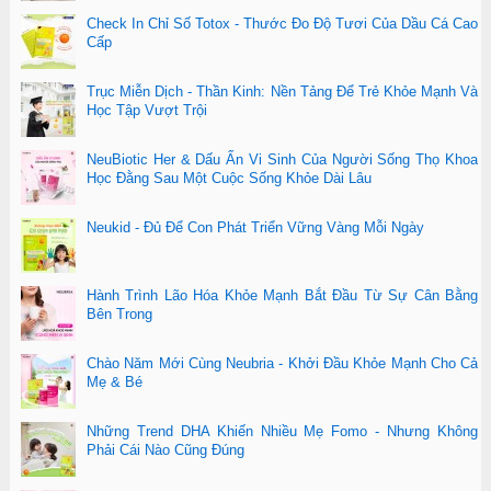
Check In Chỉ Số Totox - Thước Đo Độ Tươi Của Dầu Cá Cao
Cấp
Trục Miễn Dịch - Thần Kinh: Nền Tảng Để Trẻ Khỏe Mạnh Và
Học Tập Vượt Trội
NeuBiotic Her & Dấu Ấn Vi Sinh Của Người Sống Thọ Khoa
Học Đằng Sau Một Cuộc Sống Khỏe Dài Lâu
Neukid - Đủ Để Con Phát Triển Vững Vàng Mỗi Ngày
Hành Trình Lão Hóa Khỏe Mạnh Bắt Đầu Từ Sự Cân Bằng
Bên Trong
Chào Năm Mới Cùng Neubria - Khởi Đầu Khỏe Mạnh Cho Cả
Mẹ & Bé
Những Trend DHA Khiến Nhiều Mẹ Fomo - Nhưng Không
Phải Cái Nào Cũng Đúng