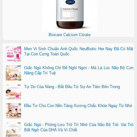
Biocare Calcium Citrate
Men Vi Sinh Chuẩn Anh Quốc NeuBiotic Her Nay Đã Có Mặt
Tại Con Cưng Toàn Quốc
Giấc Ngủ Không Chỉ Để Nghỉ Ngơi - Mà Là Lúc Não Bộ Con
Nâng Cấp Trí Tuệ
Tự Do Của Nàng - Bắt Đầu Từ Sự An Tâm Bên Trong
Đầu Tư Cho Con Nền Tảng Xương Chắc Khỏe Ngay Từ Nhỏ
Giấc Ngủ - Phòng Lưu Trữ Trí Nhớ Của Não Bộ Trẻ: Vai Trò
Bất Ngờ Của DHA Và Vi Chất