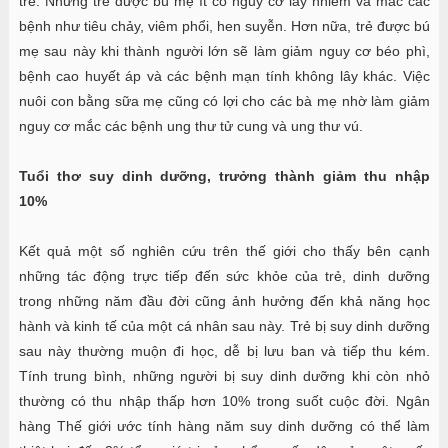
trẻ. Những trẻ được bú mẹ ít có nguy cơ lây nhiễm và mắc các
bệnh như tiêu chảy, viêm phổi, hen suyễn. Hơn nữa, trẻ được bú
mẹ sau này khi thành người lớn sẽ làm giảm nguy cơ béo phì,
bệnh cao huyết áp và các bệnh mạn tính không lây khác. Việc
nuôi con bằng sữa mẹ cũng có lợi cho các bà mẹ nhờ làm giảm
nguy cơ mắc các bệnh ung thư tử cung và ung thư vú.
Tuổi thơ suy dinh dưỡng, trưởng thành giảm thu nhập
10%
Kết quả một số nghiên cứu trên thế giới cho thấy bên cạnh
những tác động trực tiếp đến sức khỏe của trẻ, dinh dưỡng
trong những năm đầu đời cũng ảnh hưởng đến khả năng học
hành và kinh tế của một cá nhân sau này. Trẻ bị suy dinh dưỡng
sau này thường muộn đi học, dễ bị lưu ban và tiếp thu kém.
Tính trung bình, những người bị suy dinh dưỡng khi còn nhỏ
thường có thu nhập thấp hơn 10% trong suốt cuộc đời. Ngân
hàng Thế giới ước tính hàng năm suy dinh dưỡng có thể làm