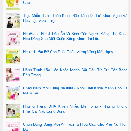
Cấp
Trục Miễn Dịch - Thần Kinh: Nền Tảng Để Trẻ Khỏe Mạnh Và
Học Tập Vượt Trội
NeuBiotic Her & Dấu Ấn Vi Sinh Của Người Sống Thọ Khoa
Học Đằng Sau Một Cuộc Sống Khỏe Dài Lâu
Neukid - Đủ Để Con Phát Triển Vững Vàng Mỗi Ngày
Hành Trình Lão Hóa Khỏe Mạnh Bắt Đầu Từ Sự Cân Bằng
Bên Trong
Chào Năm Mới Cùng Neubria - Khởi Đầu Khỏe Mạnh Cho Cả
Mẹ & Bé
Những Trend DHA Khiến Nhiều Mẹ Fomo - Nhưng Không
Phải Cái Nào Cũng Đúng
Chọn Đúng Dạng Mới An Toàn & Hiệu Quả Cho Phụ Nữ Hiện
Đại