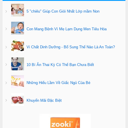
5 "chiêu" Giúp Con Giỏi Nhất Lớp mầm Non
Con Mang Bệnh Vì Mẹ Lạm Dụng Men Tiêu Hóa
Vi Chất Dinh Dưỡng - Bổ Sung Thế Nào Là An Toàn?
10 Bí Ẩn Thai Kỳ Có Thể Bạn Chưa Biết
Những Hiểu Lầm Về Giấc Ngủ Của Bé
Khuyến Mãi Đặc Biệt