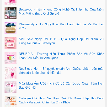
Betteryou - Tiên Phong Công Nghệ Xịt Hấp Thu Qua Niêm
Mạc Miệng (Intra-Oral Spray)
Pharmacity - Hội Nghị Khối Vận Hành Bán Lẻ Và Đối Tác
2025
Siêu Sale Ngày Đôi 11.11 - Quà Tặng Gấp Đôi Niềm Vui
Cùng Neubria & Betteryou
NEUBRIA - Thương Hiệu Thực Phẩm Bảo Vệ Sức Khỏe
Toàn Cầu Đến Từ Anh Quốc
NeuBiotic Her - Bí quyết chuẩn Anh Quốc, chăm sóc toàn
diện sức khỏe phụ nữ hiện đại
Mùa Mưa Ẩm Ướt - Khi Cô Bé Cần Được Quan Tâm Hơn
Bao Giờ Hết
Collagen Chỉ Thực Sự Hiệu Quả Khi Được Hấp Thu Đúng
Cách - Và Zooki Chính Là Chìa Khóa