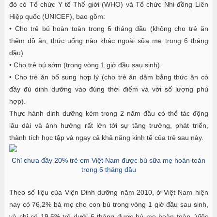
đó có Tổ chức Y tế Thế giới (WHO) và Tổ chức Nhi đồng Liên
Hiệp quốc (UNICEF), bao gồm:
• Cho trẻ bú hoàn toàn trong 6 tháng đầu (không cho trẻ ăn
thêm đồ ăn, thức uống nào khác ngoài sữa mẹ trong 6 tháng
đầu)
• Cho trẻ bú sớm (trong vòng 1 giờ đầu sau sinh)
• Cho trẻ ăn bổ sung hợp lý (cho trẻ ăn dặm bằng thức ăn có
đầy đủ dinh dưỡng vào đúng thời điểm và với số lượng phù
hợp).
Thực hành dinh dưỡng kém trong 2 năm đầu có thể tác động
lâu dài và ảnh hưởng rất lớn tới sự tăng trưởng, phát triển,
thành tích học tập và ngay cả khả năng kinh tế của trẻ sau này.
Chỉ chưa đầy 20% trẻ em Việt Nam được bú sữa mẹ hoàn toàn
trong 6 tháng đầu
Theo số liệu của Viện Dinh dưỡng năm 2010, ở Việt Nam hiện
nay có 76,2% bà mẹ cho con bú trong vòng 1 giờ đầu sau sinh,
và chỉ có 19,6% trẻ dưới 6 tháng được bú mẹ hoàn toàn. Việc