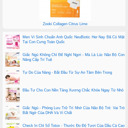
Zooki Collagen Citrus Lime
Men Vi Sinh Chuẩn Anh Quốc NeuBiotic Her Nay Đã Có Mặt
Tại Con Cưng Toàn Quốc
Giấc Ngủ Không Chỉ Để Nghỉ Ngơi - Mà Là Lúc Não Bộ Con
Nâng Cấp Trí Tuệ
Tự Do Của Nàng - Bắt Đầu Từ Sự An Tâm Bên Trong
Đầu Tư Cho Con Nền Tảng Xương Chắc Khỏe Ngay Từ Nhỏ
Giấc Ngủ - Phòng Lưu Trữ Trí Nhớ Của Não Bộ Trẻ: Vai Trò
Bất Ngờ Của DHA Và Vi Chất
Check In Chỉ Số Totox - Thước Đo Độ Tươi Của Dầu Cá Cao