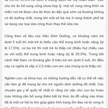
cho trẻ ăn bổ sung cũng chưa hợp lý: một số vùng nông thôn và
miền núi trẻ được cho ăn thức ăn đặc quá sớm và thường không
có đủ dưỡng chất, trong khi một số bà mẹ ở vùng thành phố lại
sử dụng các loại sữa công thức thay thế sữa mẹ.
Cũng theo số liệu của Viện Dinh Dưỡng, cứ khoảng năm trẻ
dưới 5 tuổi thì một trẻ bị thiếu cân thể trung bình hoặc nặng (tỷ
lệ 17,5%), cứ ba trẻ thì một trẻ bị thấp còi (thiếu hụt chiều cao
so với tuổi) thể trung bình hoặc nặng (tỷ lệ 29.3%). Trong bối
cảnh Việt Nam có khoảng gần 8 triệu trẻ em dưới 5 tuổi, thì điều
này có nghĩa là xấp xỉ 2,5 triệu con em của chúng ta bị thấp còi.
Nghiên cứu và khoa học có những hướng dẫn rất cụ thể về việc
cần làm gì để mang lại cho trẻ nguồn dinh dưỡng tốt nhất. Các
chuyên gia y tế quốc tế nhất trí rằng chỉ việc cho con bú hoàn
toàn không cần bổ sung thêm bất kỳ thức ăn đồ uống nào khác
đã là một cơ hội to lớn giúp giảm tình trạng ốm đau và tử vong ở