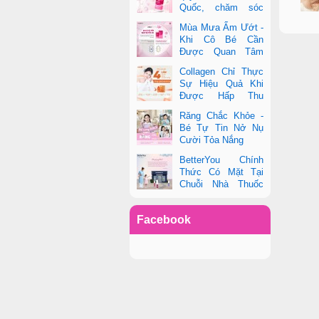
Quốc, chăm sóc
toàn diện sức khỏe
Mùa Mưa Ẩm Ướt -
phụ nữ hiện đại
Khi Cô Bé Cần
Được Quan Tâm
Hơn Bao Giờ Hết
Collagen Chỉ Thực
Sự Hiệu Quả Khi
Được Hấp Thu
Đúng Cách - Và
Răng Chắc Khỏe -
Zooki Chính Là Chìa Khóa
Bé Tự Tin Nở Nụ
Cười Tỏa Nắng
BetterYou Chính
Thức Có Mặt Tại
Chuỗi Nhà Thuốc
Pharmacity
Facebook