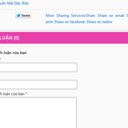
uến Mãi Đặc Biệt
More Sharing Services
Share
Share on email
print
Share on facebook
Share on twitter
LUẬN (0)
nh luận của bạn
*
nh luận của bạn
*