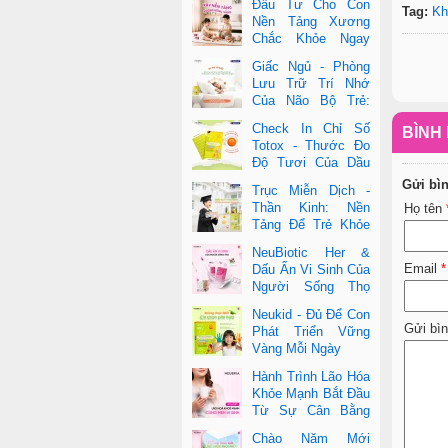
Đầu Tư Cho Con
Tag:
Kh
Nền Tảng Xương
Chắc Khỏe Ngay
Từ Nhỏ
Giấc Ngủ - Phòng
Lưu Trữ Trí Nhớ
Của Não Bộ Trẻ:
Vai Trò Bất Ngờ
Check In Chỉ Số
BÌNH 
Của DHA Và Vi Chất
Totox - Thước Đo
Độ Tươi Của Dầu
Cá Cao Cấp
Gửi bì
Trục Miễn Dịch -
Thần Kinh: Nền
Họ tên
Tảng Để Trẻ Khỏe
Mạnh Và Học Tập
NeuBiotic Her &
Vượt Trội
Email
*
Dấu Ấn Vi Sinh Của
Người Sống Thọ
Khoa Học Đằng Sau
Neukid - Đủ Để Con
Một Cuộc Sống Khỏe Dài Lâu
Gửi bì
Phát Triển Vững
Vàng Mỗi Ngày
Hành Trình Lão Hóa
Khỏe Mạnh Bắt Đầu
Từ Sự Cân Bằng
Bên Trong
Chào Năm Mới