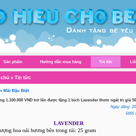
Sản phẩm
Hướng dẫn mua hàng
Tin tức
Liê
 chủ
»
Tin tức
 Mãi Đặc Biệt
g 1.100.000 VND trở lên được tặng 1 bịch Lavender thơm ngát trị giá 5
Ngày đăng: 20
6895 
LAVENDER
lượng hoa oải hương bên trong túi: 25 gram