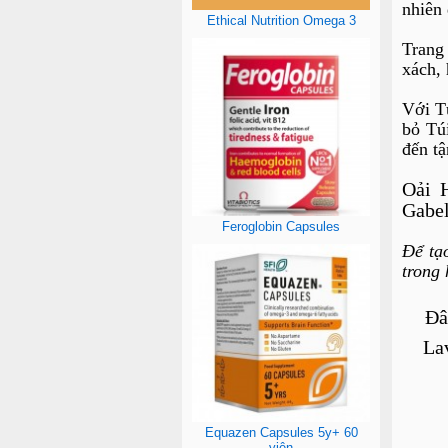
nhiên 
Ethical Nutrition Omega 3
Trang 
xách, 
Với T
bỏ Tú
đến tậ
Oải 
Gabel
Feroglobin Capsules
Để tạ
trong 
Đâ
La
Equazen Capsules 5y+ 60
viên