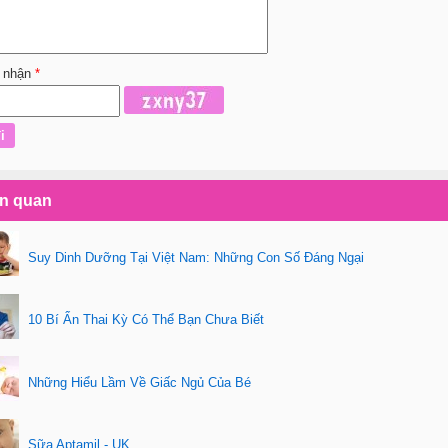
 nhận
*
ên quan
Suy Dinh Dưỡng Tại Việt Nam: Những Con Số Đáng Ngại
10 Bí Ẩn Thai Kỳ Có Thể Bạn Chưa Biết
Những Hiểu Lầm Về Giấc Ngủ Của Bé
Sữa Aptamil - UK