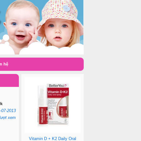
n hệ
0k
-07-2013
lượt xem
Vitamin D + K2 Daily Oral