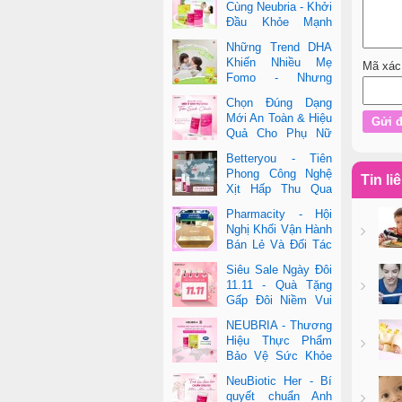
Cùng Neubria - Khởi
Đầu Khỏe Mạnh
Cho Cả Mẹ & Bé
Những Trend DHA
Khiến Nhiều Mẹ
Mã xác
Fomo - Nhưng
Không Phải Cái Nào
Chọn Đúng Dạng
Cũng Đúng
Mới An Toàn & Hiệu
Quả Cho Phụ Nữ
Hiện Đại
Betteryou - Tiên
Phong Công Nghệ
Tin li
Xịt Hấp Thu Qua
Niêm Mạc Miệng
Pharmacity - Hội
(Intra-Oral Spray)
Nghị Khối Vận Hành
Bán Lẻ Và Đối Tác
2025
Siêu Sale Ngày Đôi
11.11 - Quà Tặng
Gấp Đôi Niềm Vui
Cùng Neubria &
NEUBRIA - Thương
Betteryou
Hiệu Thực Phẩm
Bảo Vệ Sức Khỏe
Toàn Cầu Đến Từ
NeuBiotic Her - Bí
Anh Quốc
quyết chuẩn Anh