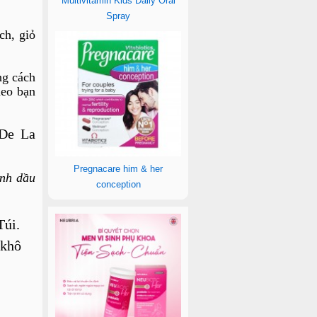
Multivitamin Kids Daily Oral
Spray
ch, giỏ
ng cách
heo bạn
 De La
Pregnacare him & her
inh dầu
conception
Túi.
 khô