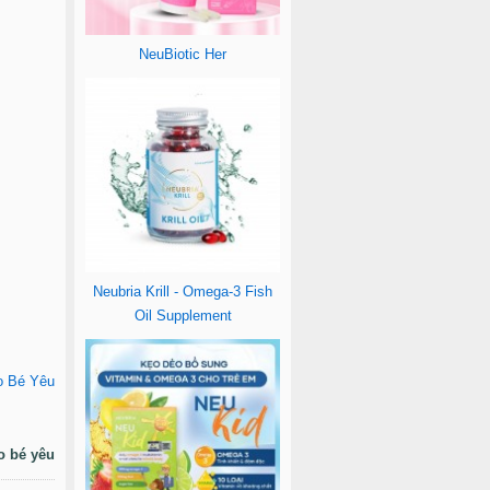
NeuBiotic Her
Neubria Krill - Omega-3 Fish
Oil Supplement
o Bé Yêu
o bé yêu