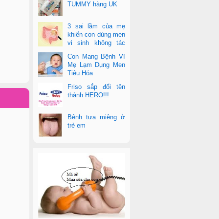
TUMMY hàng UK
3 sai lầm của mẹ
khiến con dùng men
vi sinh không tác
dụng
Con Mang Bệnh Vì
Mẹ Lạm Dụng Men
Tiêu Hóa
Friso sắp đổi tên
thành HERO!!!
Bệnh tưa miệng ở
trẻ em