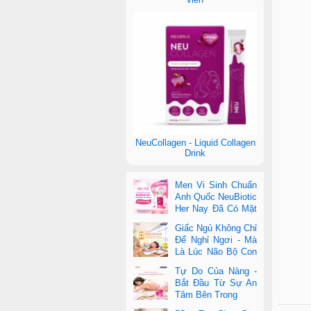
NeuCollagen - Liquid Collagen
Drink
Men Vi Sinh Chuẩn
Anh Quốc NeuBiotic
Her Nay Đã Có Mặt
Tại Con Cưng Toàn
Giấc Ngủ Không Chỉ
Quốc
Để Nghỉ Ngơi - Mà
Là Lúc Não Bộ Con
Nâng Cấp Trí Tuệ
Tự Do Của Nàng -
Bắt Đầu Từ Sự An
Tâm Bên Trong