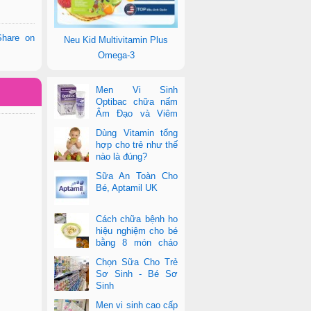
Share on
Neu Kid Multivitamin Plus
Omega-3
Men Vi Sinh
Optibac chữa nấm
Âm Đạo và Viêm
Tiết Niệu
Dùng Vitamin tổng
hợp cho trẻ như thế
nào là đúng?
Sữa An Toàn Cho
Bé, Aptamil UK
Cách chữa bệnh ho
hiệu nghiệm cho bé
bằng 8 món cháo
cực dễ làm
Chọn Sữa Cho Trẻ
Sơ Sinh - Bé Sơ
Sinh
Men vi sinh cao cấp