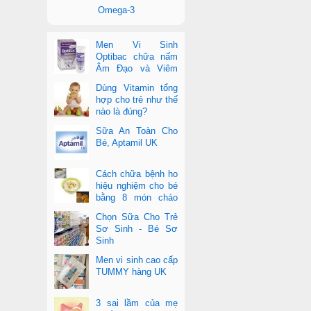
Omega-3
Men Vi Sinh
Optibac chữa nấm
Âm Đạo và Viêm
Tiết Niệu
Dùng Vitamin tổng
hợp cho trẻ như thế
nào là đúng?
Sữa An Toàn Cho
Bé, Aptamil UK
Cách chữa bệnh ho
hiệu nghiệm cho bé
bằng 8 món cháo
cực dễ làm
Chọn Sữa Cho Trẻ
Sơ Sinh - Bé Sơ
Sinh
Men vi sinh cao cấp
TUMMY hàng UK
3 sai lầm của mẹ