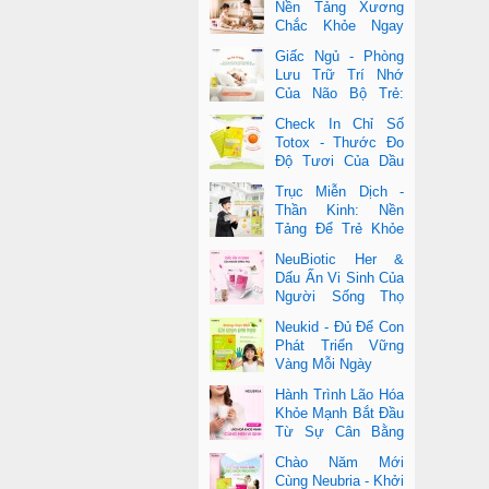
Nền Tảng Xương
Chắc Khỏe Ngay
Từ Nhỏ
Giấc Ngủ - Phòng
Lưu Trữ Trí Nhớ
Của Não Bộ Trẻ:
Vai Trò Bất Ngờ
Check In Chỉ Số
Của DHA Và Vi Chất
Totox - Thước Đo
Độ Tươi Của Dầu
Cá Cao Cấp
Trục Miễn Dịch -
Thần Kinh: Nền
Tảng Để Trẻ Khỏe
Mạnh Và Học Tập
NeuBiotic Her &
Vượt Trội
Dấu Ấn Vi Sinh Của
Người Sống Thọ
Khoa Học Đằng Sau
Neukid - Đủ Để Con
Một Cuộc Sống Khỏe Dài Lâu
Phát Triển Vững
Vàng Mỗi Ngày
Hành Trình Lão Hóa
Khỏe Mạnh Bắt Đầu
Từ Sự Cân Bằng
Bên Trong
Chào Năm Mới
Cùng Neubria - Khởi