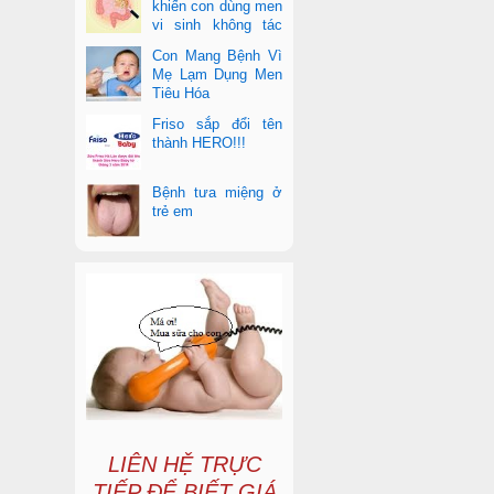
khiến con dùng men
vi sinh không tác
dụng
Con Mang Bệnh Vì
Mẹ Lạm Dụng Men
Tiêu Hóa
Friso sắp đổi tên
thành HERO!!!
Bệnh tưa miệng ở
trẻ em
LIÊN HỆ TRỰC
TIẾP ĐỂ BIẾT GIÁ