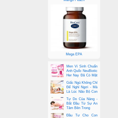
Mega EPA
Men Vi Sinh Chuẩn
Anh Quốc NeuBiotic
Her Nay Đã Có Mặt
Tại Con Cưng Toàn
Giấc Ngủ Không Chỉ
Quốc
Để Nghỉ Ngơi - Mà
Là Lúc Não Bộ Con
Nâng Cấp Trí Tuệ
Tự Do Của Nàng -
Bắt Đầu Từ Sự An
Tâm Bên Trong
Đầu Tư Cho Con