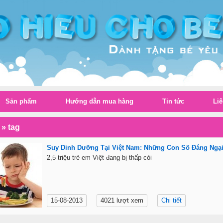
Sản phẩm
Hướng dẫn mua hàng
Tin tức
Liê
»
tag
Suy Dinh Dưỡng Tại Việt Nam: Những Con Số Đáng Ngạ
2,5 triệu trẻ em Việt đang bị thấp còi
15-08-2013
4021 lượt xem
Chi tiết