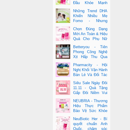
Đầu Khỏe Mạnh
Cho Cả Mẹ & Bé
Những Trend DHA
Khiến Nhiều Mẹ
Fomo - Nhưng
Không Phải Cái Nào
Chọn Đúng Dạng
Cũng Đúng
Mới An Toàn & Hiệu
Quả Cho Phụ Nữ
Hiện Đại
Betteryou - Tiên
Phong Công Nghệ
Xịt Hấp Thu Qua
Niêm Mạc Miệng
Pharmacity - Hội
(Intra-Oral Spray)
Nghị Khối Vận Hành
Bán Lẻ Và Đối Tác
2025
Siêu Sale Ngày Đôi
11.11 - Quà Tặng
Gấp Đôi Niềm Vui
Cùng Neubria &
NEUBRIA - Thương
Betteryou
Hiệu Thực Phẩm
Bảo Vệ Sức Khỏe
Toàn Cầu Đến Từ
NeuBiotic Her - Bí
Anh Quốc
quyết chuẩn Anh
Quốc, chăm sóc