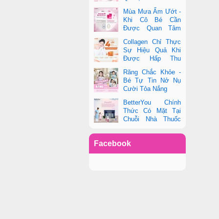
toàn diện sức khỏe
Mùa Mưa Ẩm Ướt -
phụ nữ hiện đại
Khi Cô Bé Cần
Được Quan Tâm
Hơn Bao Giờ Hết
Collagen Chỉ Thực
Sự Hiệu Quả Khi
Được Hấp Thu
Đúng Cách - Và
Răng Chắc Khỏe -
Zooki Chính Là Chìa Khóa
Bé Tự Tin Nở Nụ
Cười Tỏa Nắng
BetterYou Chính
Thức Có Mặt Tại
Chuỗi Nhà Thuốc
Pharmacity
Facebook