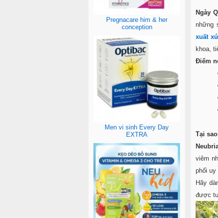
Ngày Q
Pregnacare him & her
những 
conception
xuất x
khoa, t
Điểm nổ
Men vi sinh Every Day
Tại sao
EXTRA
Neubri
viêm nh
phối uy 
Hãy dàn
được tư