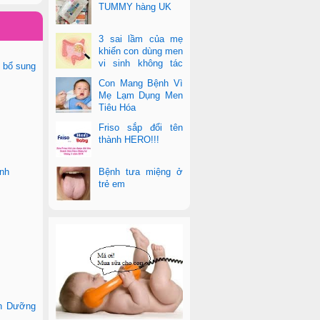
TUMMY hàng UK
3 sai lầm của mẹ
khiến con dùng men
vi sinh không tác
à bổ sung
dụng
Con Mang Bệnh Vì
Mẹ Lạm Dụng Men
Tiêu Hóa
Friso sắp đổi tên
thành HERO!!!
nh
Bệnh tưa miệng ở
trẻ em
nh Dưỡng