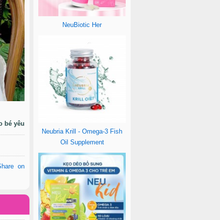
NeuBiotic Her
o bé yêu
Neubria Krill - Omega-3 Fish
Oil Supplement
Share on