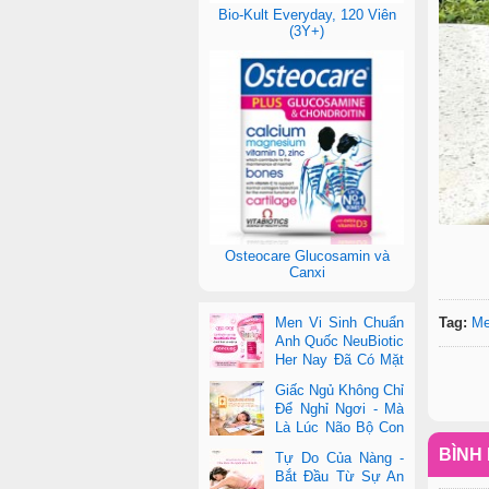
Bio-Kult Everyday, 120 Viên
(3Y+)
Osteocare Glucosamin và
Canxi
Tag:
Me
Men Vi Sinh Chuẩn
Anh Quốc NeuBiotic
Her Nay Đã Có Mặt
Tại Con Cưng Toàn
Giấc Ngủ Không Chỉ
Quốc
Để Nghỉ Ngơi - Mà
Là Lúc Não Bộ Con
Nâng Cấp Trí Tuệ
BÌNH 
Tự Do Của Nàng -
Bắt Đầu Từ Sự An