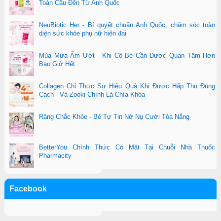
Toàn Cầu Đến Từ Anh Quốc
NeuBiotic Her - Bí quyết chuẩn Anh Quốc, chăm sóc toàn
diện sức khỏe phụ nữ hiện đại
Mùa Mưa Ẩm Ướt - Khi Cô Bé Cần Được Quan Tâm Hơn
Bao Giờ Hết
Collagen Chỉ Thực Sự Hiệu Quả Khi Được Hấp Thu Đúng
Cách - Và Zooki Chính Là Chìa Khóa
Răng Chắc Khỏe - Bé Tự Tin Nở Nụ Cười Tỏa Nắng
BetterYou Chính Thức Có Mặt Tại Chuỗi Nhà Thuốc
Pharmacity
Facebook