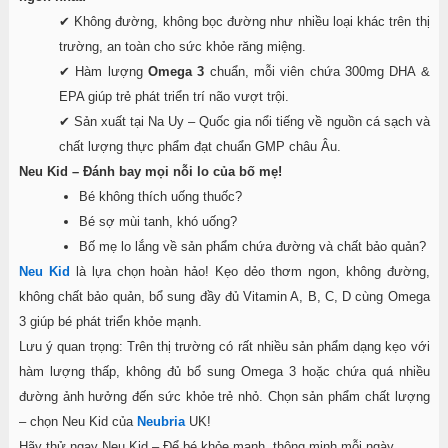
✔ Không đường, không bọc đường như nhiều loại khác trên thị
trường, an toàn cho sức khỏe răng miệng.
✔ Hàm lượng
Omega 3
chuẩn, mỗi viên chứa 300mg DHA &
EPA giúp trẻ phát triển trí não vượt trội.
✔ Sản xuất tại Na Uy – Quốc gia nổi tiếng về nguồn cá sạch và
chất lượng thực phẩm đạt chuẩn GMP châu Âu.
Neu Kid – Đánh bay mọi nỗi lo của bố mẹ!
Bé không thích uống thuốc?
Bé sợ mùi tanh, khó uống?
Bố mẹ lo lắng về sản phẩm chứa đường và chất bảo quản?
Neu Kid
là lựa chọn hoàn hảo! Kẹo dẻo thơm ngon, không đường,
không chất bảo quản, bổ sung đầy đủ Vitamin A, B, C, D cùng Omega
3 giúp bé phát triển khỏe mạnh.
Lưu ý quan trọng: Trên thị trường có rất nhiều sản phẩm dạng kẹo với
hàm lượng thấp, không đủ bổ sung Omega 3 hoặc chứa quá nhiều
đường ảnh hưởng đến sức khỏe trẻ nhỏ. Chọn sản phẩm chất lượng
– chọn Neu Kid của
Neubria
UK!
Hãy thử ngay Neu Kid – Để bé khỏe mạnh, thông minh mỗi ngày