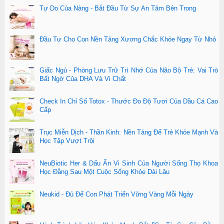
Tự Do Của Nàng - Bắt Đầu Từ Sự An Tâm Bên Trong
Đầu Tư Cho Con Nền Tảng Xương Chắc Khỏe Ngay Từ Nhỏ
Giấc Ngủ - Phòng Lưu Trữ Trí Nhớ Của Não Bộ Trẻ: Vai Trò
Bất Ngờ Của DHA Và Vi Chất
Check In Chỉ Số Totox - Thước Đo Độ Tươi Của Dầu Cá Cao
Cấp
Trục Miễn Dịch - Thần Kinh: Nền Tảng Để Trẻ Khỏe Mạnh Và
Học Tập Vượt Trội
NeuBiotic Her & Dấu Ấn Vi Sinh Của Người Sống Thọ Khoa
Học Đằng Sau Một Cuộc Sống Khỏe Dài Lâu
Neukid - Đủ Để Con Phát Triển Vững Vàng Mỗi Ngày