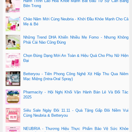
Hành Trình Lão Hóa Khỏe Mạnh Bắt Đầu Từ Sự Cân Bằng
Bên Trong
Chào Năm Mới Cùng Neubria - Khởi Đầu Khỏe Mạnh Cho Cả
Mẹ & Bé
Những Trend DHA Khiến Nhiều Mẹ Fomo - Nhưng Không
Phải Cái Nào Cũng Đúng
Chọn Đúng Dạng Mới An Toàn & Hiệu Quả Cho Phụ Nữ Hiện
Đại
Betteryou - Tiên Phong Công Nghệ Xịt Hấp Thu Qua Niêm
Mạc Miệng (Intra-Oral Spray)
Pharmacity - Hội Nghị Khối Vận Hành Bán Lẻ Và Đối Tác
2025
Siêu Sale Ngày Đôi 11.11 - Quà Tặng Gấp Đôi Niềm Vui
Cùng Neubria & Betteryou
NEUBRIA - Thương Hiệu Thực Phẩm Bảo Vệ Sức Khỏe