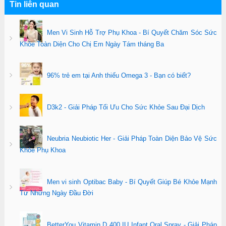
Tin liên quan
Men Vi Sinh Hỗ Trợ Phụ Khoa - Bí Quyết Chăm Sóc Sức
Khỏe Toàn Diện Cho Chị Em Ngày Tám tháng Ba
96% trẻ em tại Anh thiếu Omega 3 - Bạn có biết?
D3k2 - Giải Pháp Tối Ưu Cho Sức Khỏe Sau Đại Dịch
Neubria Neubiotic Her - Giải Pháp Toàn Diện Bảo Vệ Sức
Khỏe Phụ Khoa
Men vi sinh Optibac Baby - Bí Quyết Giúp Bé Khỏe Mạnh
Từ Những Ngày Đầu Đời
BetterYou Vitamin D 400 IU Infant Oral Spray - Giải Pháp