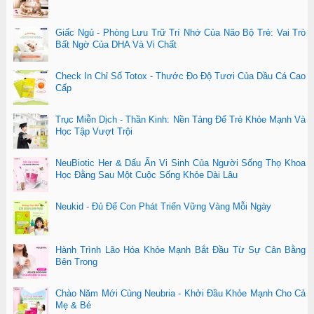
Giấc Ngủ - Phòng Lưu Trữ Trí Nhớ Của Não Bộ Trẻ: Vai Trò
Bất Ngờ Của DHA Và Vi Chất
Check In Chỉ Số Totox - Thước Đo Độ Tươi Của Dầu Cá Cao
Cấp
Trục Miễn Dịch - Thần Kinh: Nền Tảng Để Trẻ Khỏe Mạnh Và
Học Tập Vượt Trội
NeuBiotic Her & Dấu Ấn Vi Sinh Của Người Sống Thọ Khoa
Học Đằng Sau Một Cuộc Sống Khỏe Dài Lâu
Neukid - Đủ Để Con Phát Triển Vững Vàng Mỗi Ngày
Hành Trình Lão Hóa Khỏe Mạnh Bắt Đầu Từ Sự Cân Bằng
Bên Trong
Chào Năm Mới Cùng Neubria - Khởi Đầu Khỏe Mạnh Cho Cả
Mẹ & Bé