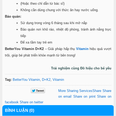
(Hoặc theo chỉ dẫn từ bác sĩ)
Không cần dùng chung với thức ăn hay nước uống.
Bảo quản:
Sử dụng trong vòng 6 tháng sau khi mở nắp
Bảo quản nơi khô ráo, nhiệt độ phòng, tránh ánh nắng trực
tiếp
Để xa tầm tay trẻ em
BetterYou Vitamin D+K2
– Giải pháp hấp thụ
V
itamin
hiệu quả vượt
trội, giúp bé phát triển khỏe mạnh từ bên trong!
Trải nghiệm cùng Đồ hiệu cho bé yêu
Tag:
BetterYou Vitamin
,
D+K2
,
Vitamin
More Sharing Services
Share
Share
on email
Share on print
Share on
facebook
Share on twitter
BÌNH LUẬN (0)