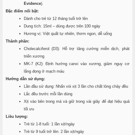
Evidence
).
Đặc điểm nổi bật:
Dành cho trẻ từ 12 tháng tuổi trở lên
Dung tích: 15ml – dùng được trên 100 ngày
Hương vị: Việt quất tự nhiên, thơm ngon, dễ uống
Thành phần:
Cholecalciferol (D3): Hỗ trợ tăng cường miễn dịch, phát
triển xương
MK-7 (K2): Định hướng canxi vào xương, giảm nguy cơ
lắng đọng ở mạch máu
Hướng dẫn sử dụng:
Lần đầu sử dụng: Nhấn vòi xịt 3 lần cho chất lỏng chảy đều
Lắc đều trước mỗi lần dùng
Xịt vào bên trong má và giữ trong vài giây để đạt hiệu quả
tối ưu
Liều lượng:
Trẻ từ 1-8 tuổi: 1 lần xịt/ngày
Trẻ từ 9 tuổi trở lên: 2 lần xịt/ngày