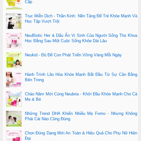
Cấp
Trục Miễn Dịch - Thần Kinh: Nền Tảng Để Trẻ Khỏe Mạnh Và
Học Tập Vượt Trội
NeuBiotic Her & Dấu Ấn Vi Sinh Của Người Sống Thọ Khoa
Học Đằng Sau Một Cuộc Sống Khỏe Dài Lâu
Neukid - Đủ Để Con Phát Triển Vững Vàng Mỗi Ngày
Hành Trình Lão Hóa Khỏe Mạnh Bắt Đầu Từ Sự Cân Bằng
Bên Trong
Chào Năm Mới Cùng Neubria - Khởi Đầu Khỏe Mạnh Cho Cả
Mẹ & Bé
Những Trend DHA Khiến Nhiều Mẹ Fomo - Nhưng Không
Phải Cái Nào Cũng Đúng
Chọn Đúng Dạng Mới An Toàn & Hiệu Quả Cho Phụ Nữ Hiện
Đại