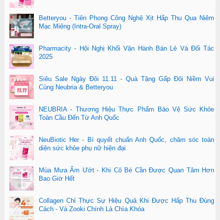
Betteryou - Tiên Phong Công Nghệ Xịt Hấp Thu Qua Niêm
Mạc Miệng (Intra-Oral Spray)
Pharmacity - Hội Nghị Khối Vận Hành Bán Lẻ Và Đối Tác
2025
Siêu Sale Ngày Đôi 11.11 - Quà Tặng Gấp Đôi Niềm Vui
Cùng Neubria & Betteryou
NEUBRIA - Thương Hiệu Thực Phẩm Bảo Vệ Sức Khỏe
Toàn Cầu Đến Từ Anh Quốc
NeuBiotic Her - Bí quyết chuẩn Anh Quốc, chăm sóc toàn
diện sức khỏe phụ nữ hiện đại
Mùa Mưa Ẩm Ướt - Khi Cô Bé Cần Được Quan Tâm Hơn
Bao Giờ Hết
Collagen Chỉ Thực Sự Hiệu Quả Khi Được Hấp Thu Đúng
Cách - Và Zooki Chính Là Chìa Khóa