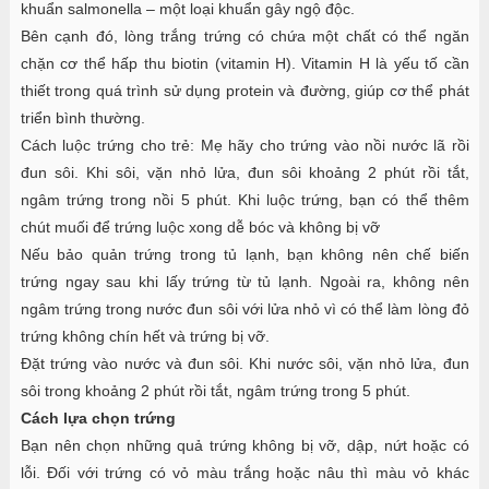
khuẩn salmonella – một loại khuẩn gây ngộ độc.
Bên cạnh đó, lòng trắng trứng có chứa một chất có thể ngăn
chặn cơ thể hấp thu biotin (vitamin H). Vitamin H là yếu tố cần
thiết trong quá trình sử dụng protein và đường, giúp cơ thể phát
triển bình thường.
Cách luộc trứng cho trẻ: Mẹ hãy cho trứng vào nồi nước lã rồi
đun sôi. Khi sôi, vặn nhỏ lửa, đun sôi khoảng 2 phút rồi tắt,
ngâm trứng trong nồi 5 phút. Khi luộc trứng, bạn có thể thêm
chút muối để trứng luộc xong dễ bóc và không bị vỡ
Nếu bảo quản trứng trong tủ lạnh, bạn không nên chế biến
trứng ngay sau khi lấy trứng từ tủ lạnh. Ngoài ra, không nên
ngâm trứng trong nước đun sôi với lửa nhỏ vì có thể làm lòng đỏ
trứng không chín hết và trứng bị vỡ.
Đặt trứng vào nước và đun sôi. Khi nước sôi, vặn nhỏ lửa, đun
sôi trong khoảng 2 phút rồi tắt, ngâm trứng trong 5 phút.
Cách lựa chọn trứng
Bạn nên chọn những quả trứng không bị vỡ, dập, nứt hoặc có
lỗi. Đối với trứng có vỏ màu trắng hoặc nâu thì màu vỏ khác