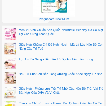
Pregnacare New Mum
Men Vi Sinh Chuẩn Anh Quốc NeuBiotic Her Nay Đã Có Mặt
Tại Con Cưng Toàn Quốc
Giấc Ngủ Không Chỉ Để Nghỉ Ngơi - Mà Là Lúc Não Bộ Con
Nâng Cấp Trí Tuệ
Tự Do Của Nàng - Bắt Đầu Từ Sự An Tâm Bên Trong
Đầu Tư Cho Con Nền Tảng Xương Chắc Khỏe Ngay Từ Nhỏ
Giấc Ngủ - Phòng Lưu Trữ Trí Nhớ Của Não Bộ Trẻ: Vai Trò
Bất Ngờ Của DHA Và Vi Chất
Check In Chỉ Số Totox - Thước Đo Độ Tươi Của Dầu Cá Cao