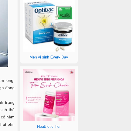
Men vi sinh Every Day
ậm lông.
bạn đang
nh trạng
inh thể
i có hàm
hát phì,
NeuBiotic Her