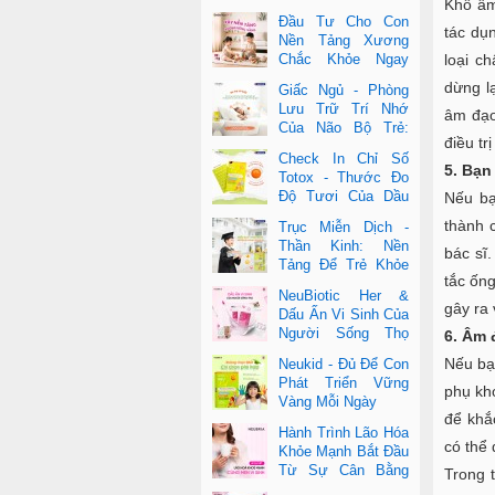
Khô âm
Đầu Tư Cho Con
tác dụ
Nền Tảng Xương
loại c
Chắc Khỏe Ngay
Từ Nhỏ
dừng l
Giấc Ngủ - Phòng
Lưu Trữ Trí Nhớ
âm đạo
Của Não Bộ Trẻ:
điều tr
Vai Trò Bất Ngờ
Check In Chỉ Số
Của DHA Và Vi Chất
5. Bạn
Totox - Thước Đo
Độ Tươi Của Dầu
Nếu bạ
Cá Cao Cấp
thành 
Trục Miễn Dịch -
Thần Kinh: Nền
bác sĩ.
Tảng Để Trẻ Khỏe
tắc ống
Mạnh Và Học Tập
NeuBiotic Her &
Vượt Trội
gây ra 
Dấu Ấn Vi Sinh Của
Người Sống Thọ
6. Âm 
Khoa Học Đằng Sau
Nếu bạ
Neukid - Đủ Để Con
Một Cuộc Sống Khỏe Dài Lâu
Phát Triển Vững
phụ kh
Vàng Mỗi Ngày
để khắ
Hành Trình Lão Hóa
có thể
Khỏe Mạnh Bắt Đầu
Từ Sự Cân Bằng
Trong 
Bên Trong