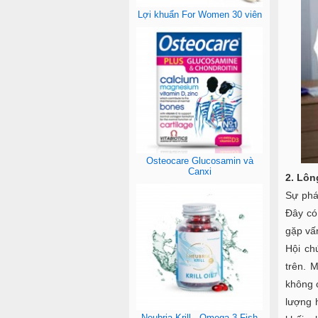
Lợi khuẩn For Women 30 viên
Osteocare Glucosamin và
Canxi
2. Lôn
Sự phá
Đây có 
gặp vấ
Hội ch
trên. 
không 
lượng 
Neubria Krill - Omega-3 Fish