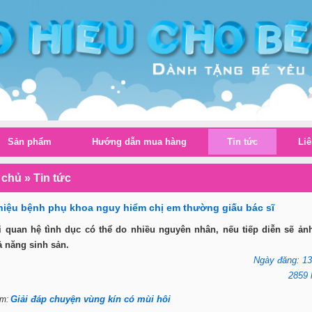
Sản phẩm
Hướng dẫn mua hàng
Tin tức
Liê
 chủ
»
Tin tức
hiệu bệnh phụ khoa nguy hiểm chị em thường giấu bác sĩ
i quan hệ tình dục có thể do nhiều nguyên nhân, nếu tiếp diễn sẽ ả
ả năng sinh sản.
Ngày đăng: 13
2859 
Giải đáp chuyện vùng kín có mùi hôi
êm: