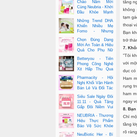
tăng n
Chào Năm Mới
Cùng Neubria - Khởi
không 
Đầu Khỏe Mạnh
tạm gá
Cho Cả Mẹ & Bé
Những Trend DHA
thoại v
Khiến Nhiều Mẹ
Fomo - Nhưng
Bạn kh
Không Phải Cái Nào
Chọn Đúng Dạng
trở th
Cũng Đúng
Mới An Toàn & Hiệu
7. Khô
Quả Cho Phụ Nữ
"Tôi k
Hiện Đại
Betteryou - Tiên
với mộ
Phong Công Nghệ
Xịt Hấp Thu Qua
dục có 
Niêm Mạc Miệng
Pharmacity - Hội
Ham mu
(Intra-Oral Spray)
Nghị Khối Vận Hành
rụng t
Bán Lẻ Và Đối Tác
2025
ham mu
Siêu Sale Ngày Đôi
ngay vớ
11.11 - Quà Tặng
Gấp Đôi Niềm Vui
8. Bạn
Cùng Neubria &
NEUBRIA - Thương
Chỉ mộ
Betteryou
Hiệu Thực Phẩm
tầng l
Bảo Vệ Sức Khỏe
Toàn Cầu Đến Từ
rõ ràng
NeuBiotic Her - Bí
Anh Quốc