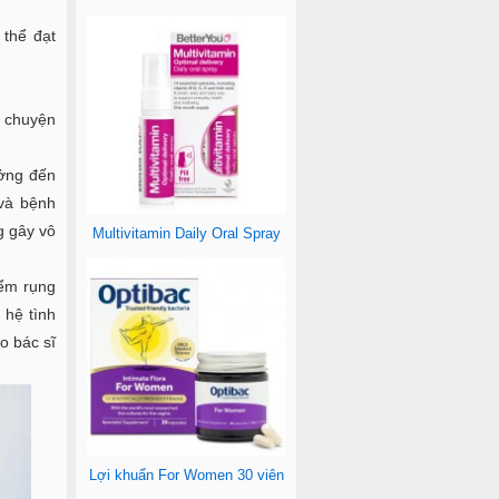
thể đạt
à chuyện
ưởng đến
 và bệnh
g gây vô
Multivitamin Daily Oral Spray
iểm rụng
 hệ tình
o bác sĩ
Lợi khuẩn For Women 30 viên