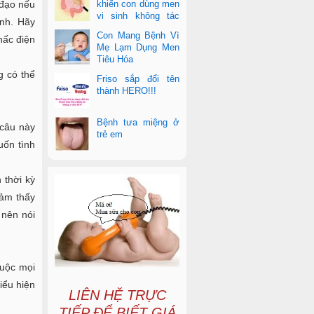
 đạo nếu
khiến con dùng men
vi sinh không tác
inh. Hãy
dụng
Con Mang Bệnh Vì
hấc điện
Mẹ Lạm Dụng Men
Tiêu Hóa
g có thể
Friso sắp đổi tên
thành HERO!!!
Bệnh tưa miệng ở
 câu này
trẻ em
uốn tình
 thời kỳ
cảm thấy
 nên nói
huộc mọi
iểu hiện
LIÊN HỆ TRỰC
TIẾP ĐỂ BIẾT GIÁ