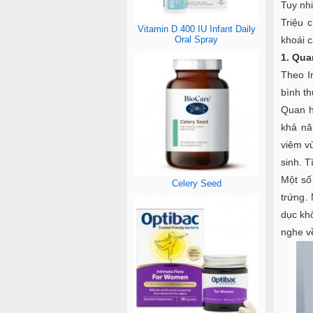
Tuy nhi
Triệu 
Vitamin D 400 IU Infant Daily
Oral Spray
khoái 
1. Qua
Theo In
bình t
Quan h
khả nă
viêm v
sinh. T
Một số
Celery Seed
trứng.
dục kh
nghe v