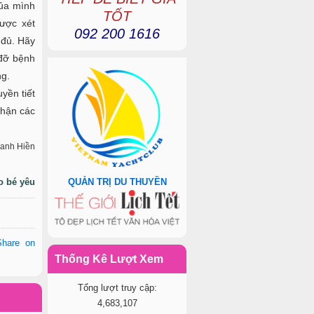
của mình
TỐT
ược xét
092 200 1616
 đủ. Hãy
 đỡ bệnh
ng.
yền tiết
nhận các
anh Hiền
o bé yêu
QUẢN TRỊ DU THUYỀN
Share on
Thống Kê Lượt Xem
Tổng lượt truy cập:
4,683,107