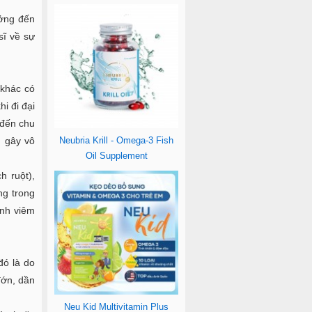
ưởng đến
sĩ về sự
 khác có
i đi đại
 đến chu
n gây vô
Neubria Krill - Omega-3 Fish
Oil Supplement
h ruột),
ng trong
ệnh viêm
đó là do
đớn, dần
Neu Kid Multivitamin Plus