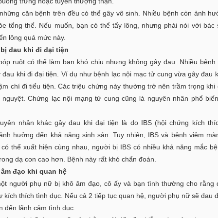
 buồng trứng hoặc tuyến thượng thận.
 những căn bệnh trên đều có thể gây vô sinh. Nhiều bệnh còn ảnh h
ỏe tổng thể. Nếu muốn, bạn có thể tẩy lông, nhưng phải nói với bác 
iển lông quá mức này.
bị đau khi đi đại tiện
bóp ruột có thể làm bạn khó chịu nhưng không gây đau. Nhiều bệnh
 đau khi đi đại tiện. Ví dụ như bệnh lạc nội mạc tử cung vừa gây đau kh
hậm chí đi tiểu tiện. Các triệu chứng này thường trở nên trầm trọng khi
h nguyệt. Chứng lạc nội mạng tử cung cũng là nguyên nhân phổ biế
uyên nhân khác gây đau khi đại tiện là do IBS (hội chứng kích thíc
ảnh hưởng đến khả năng sinh sản. Tuy nhiên, IBS và bệnh viêm mà
 có thể xuất hiện cùng nhau, người bị IBS có nhiều khả năng mắc b
rong dạ con cao hơn. Bệnh này rất khó chẩn đoán.
 âm đạo khi quan hệ
t người phụ nữ bị khô âm đạo, cô ấy và bạn tình thường cho rằng 
ự kích thích tình dục. Nếu cả 2 tiếp tục quan hệ, người phụ nữ sẽ đau 
n đến lãnh cảm tình dục.