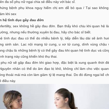
ên đa số phụ nữ ngại chia sẻ điều này với bác sĩ.
chứng bệnh phụ khoa nguy hiểm chị em dễ bỏ qua / Tại sao không 
cảm khi sex
n hệ tình dục gây đau đớn
fertility, sex không hề gây đau đớn. Bạn thấy khó chịu khi quan hệ l
hường, nhưng nếu thường xuyên bị đau, hãy cho bác sĩ biết.
ệ tình dục đau có thể do nhiều bệnh lý, tiếp diễn lâu dài sẽ ảnh h
ng sinh sản. Lạc nội mạng tử cung, u xơ tử cung, dính vùng chậu
ùng chậu là những bệnh lý có thể gây đau khi quan hệ tình dục và cũn
ình trạng này cũng khiến khó thụ thai.
 phụ nữ sẽ gặp đau đớn khi giao hợp, đặc biệt là xung quanh thời đ
 Nguyên nhân có thể do âm đạo bị khô, không chỉ làm cho việc quan
ông thoải mái mà còn làm giảm tỷ lệ mang thai. Do đó đừng ngại kể ch
ề điều này.