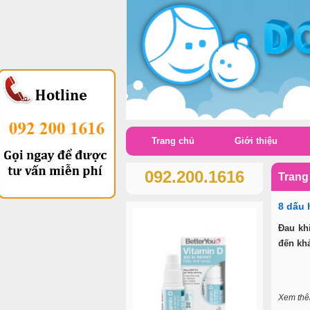
Trang chủ
Giới thiệu
092.200.1616
Trang
8 dấu 
Đau kh
đến kh
Xem th