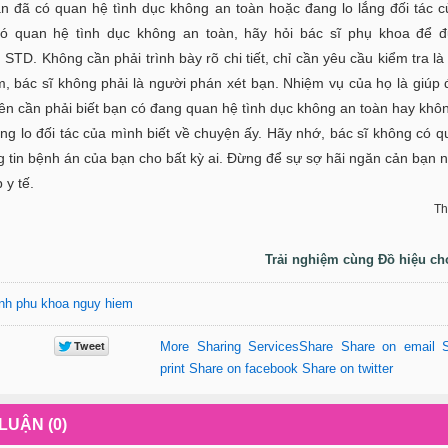
n đã có quan hệ tình dục không an toàn hoặc đang lo lắng đối tác 
ó quan hệ tình dục không an toàn, hãy hỏi bác sĩ phụ khoa để đ
STD. Không cần phải trình bày rõ chi tiết, chỉ cần yêu cầu kiểm tra là
m, bác sĩ không phải là người phán xét bạn. Nhiệm vụ của họ là giúp
ên cần phải biết bạn có đang quan hệ tình dục không an toàn hay khô
g lo đối tác của mình biết về chuyện ấy. Hãy nhớ, bác sĩ không có qu
g tin bệnh án của bạn cho bất kỳ ai. Đừng để sự sợ hãi ngăn cản bạn 
 y tế.
Th
Trải nghiệm cùng Đồ hiệu ch
nh phu khoa nguy hiem
More Sharing Services
Share
Share on email
print
Share on facebook
Share on twitter
LUẬN (0)