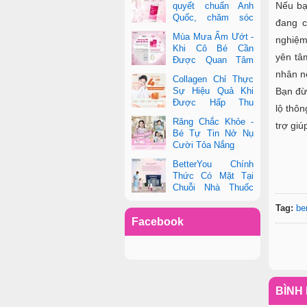
Nếu bạ
quyết chuẩn Anh
Quốc, chăm sóc
đang c
toàn diện sức khỏe
Mùa Mưa Ẩm Ướt -
nghiệm 
phụ nữ hiện đại
Khi Cô Bé Cần
yên tâ
Được Quan Tâm
Hơn Bao Giờ Hết
nhân n
Collagen Chỉ Thực
Bạn đừn
Sự Hiệu Quả Khi
Được Hấp Thu
lộ thôn
Đúng Cách - Và
Răng Chắc Khỏe -
trợ giúp
Zooki Chính Là Chìa Khóa
Bé Tự Tin Nở Nụ
Cười Tỏa Nắng
BetterYou Chính
Thức Có Mặt Tại
Chuỗi Nhà Thuốc
Pharmacity
Tag:
be
Facebook
BÌNH 