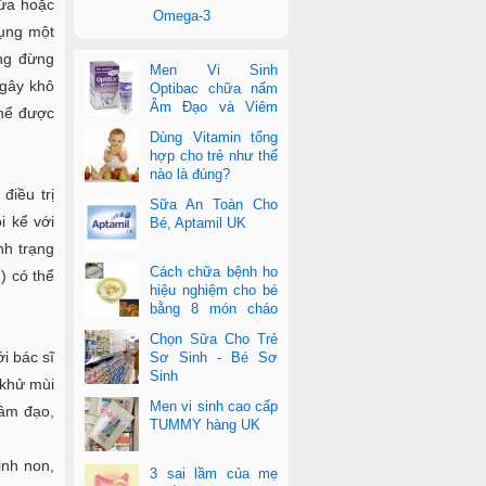
gứa hoặc
Omega-3
dụng một
ưng đừng
Men Vi Sinh
 gây khô
Optibac chữa nấm
Âm Đạo và Viêm
thể được
Tiết Niệu
Dùng Vitamin tổng
hợp cho trẻ như thế
nào là đúng?
điều trị
Sữa An Toàn Cho
i kể với
Bé, Aptamil UK
nh trạng
Cách chữa bệnh ho
) có thể
hiệu nghiệm cho bé
bằng 8 món cháo
cực dễ làm
Chọn Sữa Cho Trẻ
i bác sĩ
Sơ Sinh - Bé Sơ
Sinh
 khử mùi
Men vi sinh cao cấp
 âm đạo,
TUMMY hàng UK
inh non,
3 sai lầm của mẹ