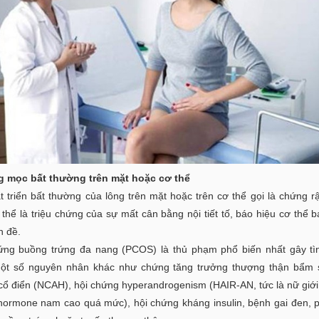
g mọc bất thường trên mặt hoặc cơ thể
t triển bất thường của lông trên mặt hoặc trên cơ thể gọi là chứng r
thể là triệu chứng của sự mất cân bằng nội tiết tố, báo hiệu cơ thể 
n đề.
ứng buồng trứng đa nang (PCOS) là thủ phạm phổ biến nhất gây tì
Một số nguyên nhân khác như chứng tăng trưởng thượng thận bẩm s
cổ điển (NCAH), hội chứng hyperandrogenism (HAIR-AN, tức là nữ giớ
hormone nam cao quá mức), hội chứng kháng insulin, bệnh gai đen, p