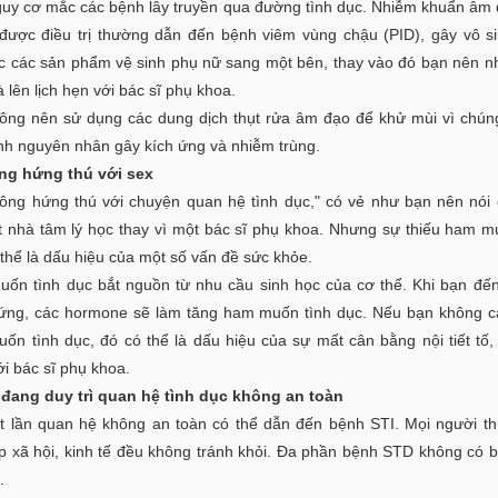
guy cơ mắc các bệnh lây truyền qua đường tình dục. Nhiễm khuẩn âm
được điều trị thường dẫn đến bệnh viêm vùng chậu (PID), gây vô s
c các sản phẩm vệ sinh phụ nữ sang một bên, thay vào đó bạn nên n
à lên lịch hẹn với bác sĩ phụ khoa.
ông nên sử dụng các dung dịch thụt rửa âm đạo để khử mùi vì chún
ành nguyên nhân gây kích ứng và nhiễm trùng.
ng hứng thú với sex
hông hứng thú với chuyện quan hệ tình dục," có vẻ như bạn nên nói
t nhà tâm lý học thay vì một bác sĩ phụ khoa. Nhưng sự thiếu ham m
thể là dấu hiệu của một số vấn đề sức khỏe.
ốn tình dục bắt nguồn từ nhu cầu sinh học của cơ thể. Khi bạn đến
rứng, các hormone sẽ làm tăng ham muốn tình dục. Nếu bạn không 
ốn tình dục, đó có thể là dấu hiệu của sự mất cân bằng nội tiết tố,
i bác sĩ phụ khoa.
 đang duy trì quan hệ tình dục không an toàn
t lần quan hệ không an toàn có thể dẫn đến bệnh STI. Mọi người t
ớp xã hội, kinh tế đều không tránh khỏi. Đa phần bệnh STD không có b
.