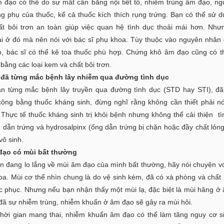
 đạo có thể do sự mất cân bằng nội tiết tố, nhiễm trùng âm đạo, n
ng phụ của thuốc, kể cả thuốc kích thích rụng trứng. Bạn có thể sử 
hất bôi trơn an toàn giúp việc quan hệ tình dục thoải mái hơn. Nh
ại ở đó mà nên nói với bác sĩ phụ khoa. Tùy thuộc vào nguyên nhân
, bác sĩ có thể kê toa thuốc phù hợp. Chứng khô âm đạo cũng có 
ị bằng các loại kem và chất bôi trơn.
 đã từng mắc bệnh lây nhiễm qua đường tình dục
n từng mắc bệnh lây truyền qua đường tình dục (STD hay STI), đã 
công bằng thuốc kháng sinh, đừng nghĩ rằng không cần thiết phải nó
 Thực tế thuốc kháng sinh trị khỏi bệnh nhưng không thể cải thiện tì
 dẫn trứng và hydrosalpinx (ống dẫn trứng bị chặn hoặc đầy chất lỏng
vô sinh.
đạo có mùi bất thường
n đang lo lắng về mùi âm đạo của mình bất thường, hãy nói chuyện vớ
oa. Mùi cơ thể nhìn chung là do vệ sinh kém, đã có xà phòng và chất
c phục. Nhưng nếu bạn nhận thấy một mùi lạ, đặc biệt là mùi hăng ở
 đã sự nhiễm trùng, nhiễm khuẩn ở âm đạo sẽ gây ra mùi hôi.
thời gian mang thai, nhiễm khuẩn âm đạo có thể làm tăng nguy cơ s