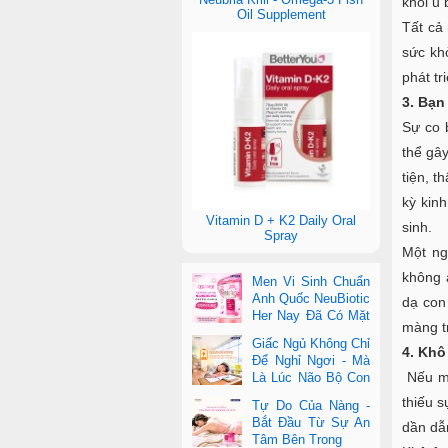
khối u
Oil Supplement
Tất cả
sức kh
phát tr
3. Bạn 
Sự co 
thể gây
tiện, t
kỳ kin
Vitamin D + K2 Daily Oral
sinh.
Spray
Một ng
không 
Men Vi Sinh Chuẩn
Anh Quốc NeuBiotic
dạ con
Her Nay Đã Có Mặt
màng t
Tại Con Cưng Toàn
Giấc Ngủ Không Chỉ
Quốc
4. Khô
Để Nghỉ Ngơi - Mà
Nếu mộ
Là Lúc Não Bộ Con
Nâng Cấp Trí Tuệ
thiếu s
Tự Do Của Nàng -
Bắt Đầu Từ Sự An
dần dẫ
Tâm Bên Trong