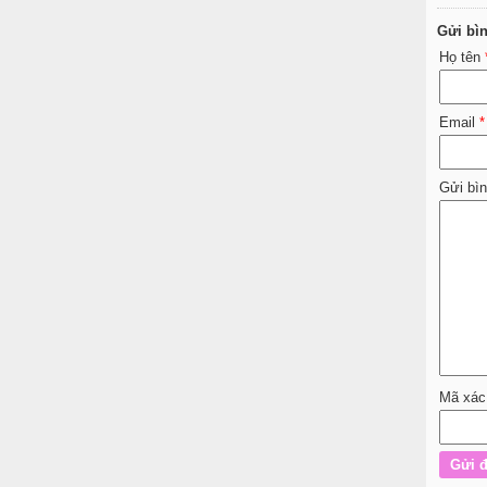
Gửi bì
Họ tên
Email
*
Gửi bì
Mã xác