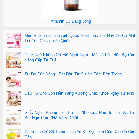
Vitamin D3 Dạng Lỏng
Men Vi Sinh Chuẩn Anh Quốc NeuBiotic Her Nay Đã Có Mặt
Tại Con Cưng Toàn Quốc
Giấc Ngủ Không Chỉ Để Nghỉ Ngơi - Mà Là Lúc Não Bộ Con
Nâng Cấp Trí Tuệ
Tự Do Của Nàng - Bắt Đầu Từ Sự An Tâm Bên Trong
Đầu Tư Cho Con Nền Tảng Xương Chắc Khỏe Ngay Từ Nhỏ
Giấc Ngủ - Phòng Lưu Trữ Trí Nhớ Của Não Bộ Trẻ: Vai Trò
Bất Ngờ Của DHA Và Vi Chất
Check In Chỉ Số Totox - Thước Đo Độ Tươi Của Dầu Cá Cao
Cấp