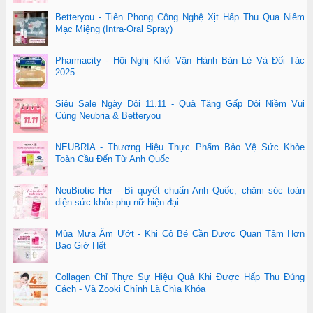
Betteryou - Tiên Phong Công Nghệ Xịt Hấp Thu Qua Niêm
Mạc Miệng (Intra-Oral Spray)
Pharmacity - Hội Nghị Khối Vận Hành Bán Lẻ Và Đối Tác
2025
Siêu Sale Ngày Đôi 11.11 - Quà Tặng Gấp Đôi Niềm Vui
Cùng Neubria & Betteryou
NEUBRIA - Thương Hiệu Thực Phẩm Bảo Vệ Sức Khỏe
Toàn Cầu Đến Từ Anh Quốc
NeuBiotic Her - Bí quyết chuẩn Anh Quốc, chăm sóc toàn
diện sức khỏe phụ nữ hiện đại
Mùa Mưa Ẩm Ướt - Khi Cô Bé Cần Được Quan Tâm Hơn
Bao Giờ Hết
Collagen Chỉ Thực Sự Hiệu Quả Khi Được Hấp Thu Đúng
Cách - Và Zooki Chính Là Chìa Khóa