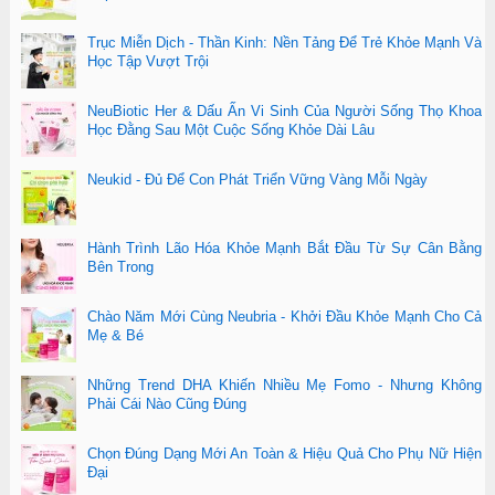
Trục Miễn Dịch - Thần Kinh: Nền Tảng Để Trẻ Khỏe Mạnh Và
Học Tập Vượt Trội
NeuBiotic Her & Dấu Ấn Vi Sinh Của Người Sống Thọ Khoa
Học Đằng Sau Một Cuộc Sống Khỏe Dài Lâu
Neukid - Đủ Để Con Phát Triển Vững Vàng Mỗi Ngày
Hành Trình Lão Hóa Khỏe Mạnh Bắt Đầu Từ Sự Cân Bằng
Bên Trong
Chào Năm Mới Cùng Neubria - Khởi Đầu Khỏe Mạnh Cho Cả
Mẹ & Bé
Những Trend DHA Khiến Nhiều Mẹ Fomo - Nhưng Không
Phải Cái Nào Cũng Đúng
Chọn Đúng Dạng Mới An Toàn & Hiệu Quả Cho Phụ Nữ Hiện
Đại