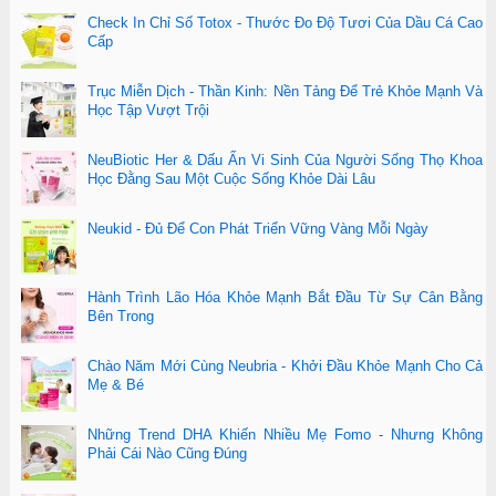
Check In Chỉ Số Totox - Thước Đo Độ Tươi Của Dầu Cá Cao
Cấp
Trục Miễn Dịch - Thần Kinh: Nền Tảng Để Trẻ Khỏe Mạnh Và
Học Tập Vượt Trội
NeuBiotic Her & Dấu Ấn Vi Sinh Của Người Sống Thọ Khoa
Học Đằng Sau Một Cuộc Sống Khỏe Dài Lâu
Neukid - Đủ Để Con Phát Triển Vững Vàng Mỗi Ngày
Hành Trình Lão Hóa Khỏe Mạnh Bắt Đầu Từ Sự Cân Bằng
Bên Trong
Chào Năm Mới Cùng Neubria - Khởi Đầu Khỏe Mạnh Cho Cả
Mẹ & Bé
Những Trend DHA Khiến Nhiều Mẹ Fomo - Nhưng Không
Phải Cái Nào Cũng Đúng