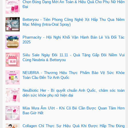
Chọn Đúng Dạng Mới An Toàn & Hiệu Quả Cho Phụ Nữ Hiện
Đại
Betteryou - Tiên Phong Công Nghệ Xịt Hấp Thu Qua Niêm
Mạc Miệng (Intra-Oral Spray)
Pharmacity - Hội Nghị Khối Vận Hành Bán Lẻ Và Đối Tác
2025
Siêu Sale Ngày Đôi 11.11 - Quà Tặng Gấp Đôi Niềm Vui
Cùng Neubria & Betteryou
NEUBRIA - Thương Hiệu Thực Phẩm Bảo Vệ Sức Khỏe
Toàn Cầu Đến Từ Anh Quốc
NeuBiotic Her - Bí quyết chuẩn Anh Quốc, chăm sóc toàn
diện sức khỏe phụ nữ hiện đại
Mùa Mưa Ẩm Ướt - Khi Cô Bé Cần Được Quan Tâm Hơn
Bao Giờ Hết
Collagen Chỉ Thực Sự Hiệu Quả Khi Được Hấp Thu Đúng