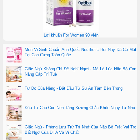
Lợi khuẩn For Women 90 viên
Men Vi Sinh Chuẩn Anh Quốc NeuBiotic Her Nay Đã Có Mặt
Tại Con Cưng Toàn Quốc
Giấc Ngủ Không Chỉ Để Nghỉ Ngơi - Mà Là Lúc Não Bộ Con
Nâng Cấp Trí Tuệ
Tự Do Của Nàng - Bắt Đầu Từ Sự An Tâm Bên Trong
Đầu Tư Cho Con Nền Tảng Xương Chắc Khỏe Ngay Từ Nhỏ
Giấc Ngủ - Phòng Lưu Trữ Trí Nhớ Của Não Bộ Trẻ: Vai Trò
Bất Ngờ Của DHA Và Vi Chất