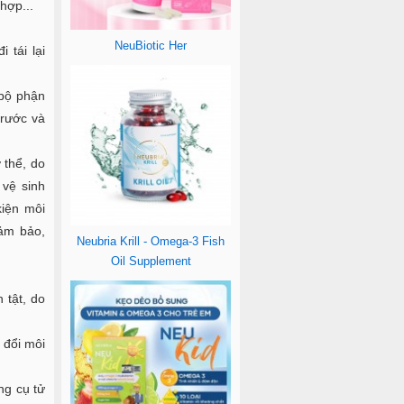
 hợp...
NeuBiotic Her
 tái lại
 bộ phận
trước và
 thể, do
 vệ sinh
kiện môi
đảm bảo,
Neubria Krill - Omega-3 Fish
Oil Supplement
 tật, do
 đổi môi
ng cụ tử