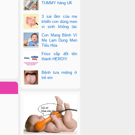
TUMMY hàng UK
3 sai lầm của mẹ
khiến con dùng men
vi sinh không tác
dụng
Con Mang Bệnh Vì
Mẹ Lạm Dụng Men
Tiêu Hóa
Friso sắp đổi tên
thành HERO!!!
Bệnh tưa miệng ở
trẻ em