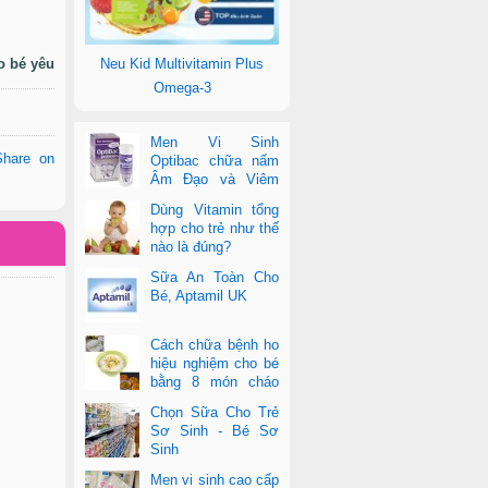
o bé yêu
Neu Kid Multivitamin Plus
Omega-3
Men Vi Sinh
Share on
Optibac chữa nấm
Âm Đạo và Viêm
Tiết Niệu
Dùng Vitamin tổng
hợp cho trẻ như thế
nào là đúng?
Sữa An Toàn Cho
Bé, Aptamil UK
Cách chữa bệnh ho
hiệu nghiệm cho bé
bằng 8 món cháo
cực dễ làm
Chọn Sữa Cho Trẻ
Sơ Sinh - Bé Sơ
Sinh
Men vi sinh cao cấp