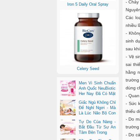
- Chảy
Iron 5 Daily Oral Spray
Nguyên
Các lo
nhiều 
- Khôn
sinh dụ
sau kh
- Vệ si
sai th
Celery Seed
hằng n
trường
Men Vi Sinh Chuẩn
dùng c
Anh Quốc NeuBiotic
Her Nay Đã Có Mặt
- Quan
Tại Con Cưng Toàn
Giấc Ngủ Không Chỉ
- Sức 
Quốc
Để Nghỉ Ngơi - Mà
thiếu 
Là Lúc Não Bộ Con
Nâng Cấp Trí Tuệ
- Do mã
Tự Do Của Nàng -
trường
Bắt Đầu Từ Sự An
Tâm Bên Trong
- Do cá