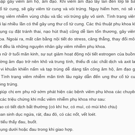
ập gây viêm âm hộ, âm đạo. Khi viêm âm đạo lây lan đến lớp tế b
cổ tử cung, sẽ gây viêm tử cung và vòi trứng. Nguy hiểm hơn, nó sẽ
ạng viêm nhiễm vùng chậu và tắc vòi trứng gây vô sinh. Tình trạng vi
tái lại nhiều lần có thể gây ung thư cổ tử cung. Các thủ thuật phụ khoa 
dụng cụ đặt tránh thai, nạo hút thai) cũng dễ làm tổn thương, gây vi
a. Ngoài ra, mất cân bằng nội tiết do stress, căng thẳng, thay đổi mô
ột đều là những nguyên nhân gây viêm nhiễm phụ khoa.
 nữ ở tuổi mãn kinh, sự sụt giảm hoạt động nội tiết estrogen của buồn
ờng âm đạo trở nên khô và trung tính, thiếu đi các chất dịch và axit lac
 vi khuẩn khiến nấm và tạp trùng dễ dàng tấn công âm hộ, âm đạo 
 Tình trạng viêm nhiễm mãn tính lâu ngày dẫn đến ung thư cổ tử c
ồng trứng.
iúp chị em phụ nữ sớm phát hiện các bệnh viêm phụ khoa các chuyê
 các triệu chứng khi mắc viêm nhiễm phụ khoa như sau:
o có tiết dịch bất thường (có khí hư, có muì, có mùi khó chịu)
an sinh dục ngứa, rát, đau đỏ, có các nốt, vết loét.
i tiểu thấy đau, buốt.
bụng dưới hoặc đau trong khi giao hợp.