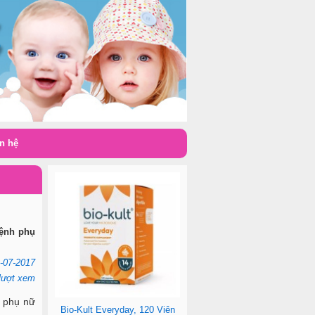
n hệ
bệnh phụ
-07-2017
lượt xem
c phụ nữ
Bio-Kult Everyday, 120 Viên