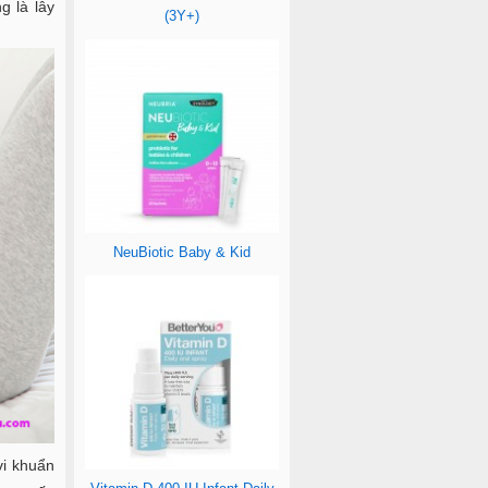
g là lây
(3Y+)
NeuBiotic Baby & Kid
vi khuẩn