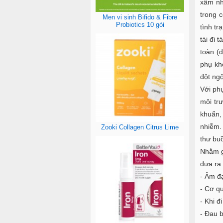
xâm nh
trong 
Men vi sinh Bifido & Fibre
Probiotics 10 gói
tình tr
tái đi 
toàn (
phụ kho
đột ng
Với phụ
môi trư
khuẩn,
nhiễm.
Zooki Collagen Citrus Lime
thư bu
Nhằm g
đưa ra
- Âm đạ
- Cơ qu
- Khi đ
- Đau 