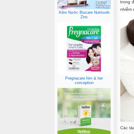
trong 
nhiễm 
Kẽm Nước Biocare Nutrisorb
Zinc
Pregnacare him & her
conception
Các tá