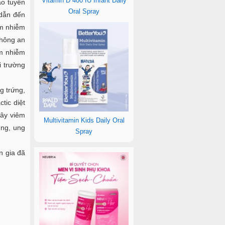
Vitamin D 400 IU Infant Daily
ào tuyến
Oral Spray
 dẫn đến
êm nhiễm
không an
êm nhiễm
i trường
g trứng,
tic diệt
gây viêm
Multivitamin Kids Daily Oral
ung, ung
Spray
n gia đã