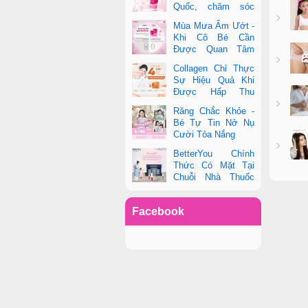
Quốc, chăm sóc
toàn diện sức khỏe
Mùa Mưa Ẩm Ướt -
phụ nữ hiện đại
Khi Cô Bé Cần
Được Quan Tâm
Hơn Bao Giờ Hết
Collagen Chỉ Thực
Sự Hiệu Quả Khi
Được Hấp Thu
Đúng Cách - Và
Răng Chắc Khỏe -
Zooki Chính Là Chìa Khóa
Bé Tự Tin Nở Nụ
Cười Tỏa Nắng
BetterYou Chính
Thức Có Mặt Tại
Chuỗi Nhà Thuốc
Pharmacity
Facebook