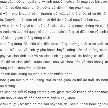
 máu bất thường ngoài chu kỳ kinh nguyệt hoặc chảy máu sau khi giao
 nhân do đâu mà phụ nữ thường dễ viêm nhiễm phụ khoa.
ại viêm phụ khoa là bệnh thường dễ mắc và khó chữa trị và dễ tái đi
lần. Nguyên nhân dẫn tới bệnh có thể do một số nguyên nhân sau:
g vệ sinh: Không vệ sinh bộ phận sinh dục hàng ngày, không vệ sinh
c trước và sau khi quan hệ tình dục hoặc không có điều kiện vệ sinh 
i có kinh nguyệt không đúng cách.
nh không đúng: Vì thiếu các kiến thức thông thường nhất là vệ sinh cơ
iếu, do hiểu sai về sinh lý phụ khoa, huyết trắng nên có những cách
gày, vệ sinh tình dục và vệ sinh kinh nguyệt sai; do không có điều 
 tốt để vệ sinh (thiếu nước sạch, như vệ sinh) nên vệ sinh không 
hung chậu, khăn tắm, quần lót.
 hệ tnh dục không an toàn đưa đến nhiễm bệnh
khỏe giảm sút: sức đề kháng của cơ thể giảm có thể do tuổi, do bệnh
dinh dưỡng.
n kinh: nội tiết tố trong cơ thể giảm, giảm sức đề kháng dẫn đến thay
 âm đạo và khô dễ dẫn đến viêm nhiễm phụ khoa.
c thủ thuật y tế: biến chứng sau sẩy thai, đẻ, nạo hút thai hoặc đặt dụ