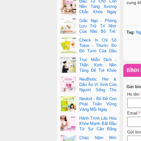
Đầu Tư Cho Con
cung kh
Nền Tảng Xương
Chắc Khỏe Ngay
Từ Nhỏ
Giấc Ngủ - Phòng
Lưu Trữ Trí Nhớ
Của Não Bộ Trẻ:
Tag:
Ng
Vai Trò Bất Ngờ
Check In Chỉ Số
Của DHA Và Vi Chất
Totox - Thước Đo
Độ Tươi Của Dầu
Cá Cao Cấp
Trục Miễn Dịch -
Thần Kinh: Nền
BÌNH 
Tảng Để Trẻ Khỏe
Mạnh Và Học Tập
NeuBiotic Her &
Vượt Trội
Dấu Ấn Vi Sinh Của
Gửi bì
Người Sống Thọ
Họ tên
Khoa Học Đằng Sau
Neukid - Đủ Để Con
Một Cuộc Sống Khỏe Dài Lâu
Phát Triển Vững
Vàng Mỗi Ngày
Email
*
Hành Trình Lão Hóa
Khỏe Mạnh Bắt Đầu
Từ Sự Cân Bằng
Gửi bì
Bên Trong
Chào Năm Mới