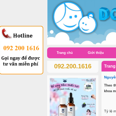
Trang chủ
Giới thiệu
092.200.1616
Trang
Nguyên
Theo t
khoa mộ
Tỷ lệ 