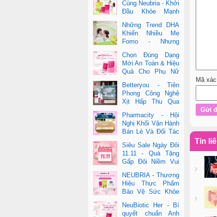
Cùng Neubria - Khởi
Đầu Khỏe Mạnh
Cho Cả Mẹ & Bé
Những Trend DHA
Khiến Nhiều Mẹ
Fomo - Nhưng
Không Phải Cái Nào
Chọn Đúng Dạng
Cũng Đúng
Mới An Toàn & Hiệu
Quả Cho Phụ Nữ
Mã xác
Hiện Đại
Betteryou - Tiên
Phong Công Nghệ
Xịt Hấp Thu Qua
Niêm Mạc Miệng
Pharmacity - Hội
(Intra-Oral Spray)
Nghị Khối Vận Hành
Bán Lẻ Và Đối Tác
2025
Tin li
Siêu Sale Ngày Đôi
11.11 - Quà Tặng
Gấp Đôi Niềm Vui
Cùng Neubria &
NEUBRIA - Thương
Betteryou
Hiệu Thực Phẩm
Bảo Vệ Sức Khỏe
Toàn Cầu Đến Từ
NeuBiotic Her - Bí
Anh Quốc
quyết chuẩn Anh