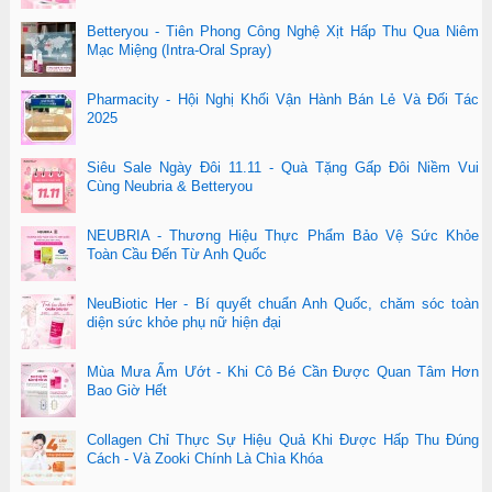
Betteryou - Tiên Phong Công Nghệ Xịt Hấp Thu Qua Niêm
Mạc Miệng (Intra-Oral Spray)
Pharmacity - Hội Nghị Khối Vận Hành Bán Lẻ Và Đối Tác
2025
Siêu Sale Ngày Đôi 11.11 - Quà Tặng Gấp Đôi Niềm Vui
Cùng Neubria & Betteryou
NEUBRIA - Thương Hiệu Thực Phẩm Bảo Vệ Sức Khỏe
Toàn Cầu Đến Từ Anh Quốc
NeuBiotic Her - Bí quyết chuẩn Anh Quốc, chăm sóc toàn
diện sức khỏe phụ nữ hiện đại
Mùa Mưa Ẩm Ướt - Khi Cô Bé Cần Được Quan Tâm Hơn
Bao Giờ Hết
Collagen Chỉ Thực Sự Hiệu Quả Khi Được Hấp Thu Đúng
Cách - Và Zooki Chính Là Chìa Khóa