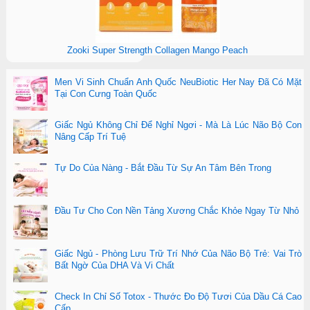
Zooki Super Strength Collagen Mango Peach
Men Vi Sinh Chuẩn Anh Quốc NeuBiotic Her Nay Đã Có Mặt
Tại Con Cưng Toàn Quốc
Giấc Ngủ Không Chỉ Để Nghỉ Ngơi - Mà Là Lúc Não Bộ Con
Nâng Cấp Trí Tuệ
Tự Do Của Nàng - Bắt Đầu Từ Sự An Tâm Bên Trong
Đầu Tư Cho Con Nền Tảng Xương Chắc Khỏe Ngay Từ Nhỏ
Giấc Ngủ - Phòng Lưu Trữ Trí Nhớ Của Não Bộ Trẻ: Vai Trò
Bất Ngờ Của DHA Và Vi Chất
Check In Chỉ Số Totox - Thước Đo Độ Tươi Của Dầu Cá Cao
Cấp