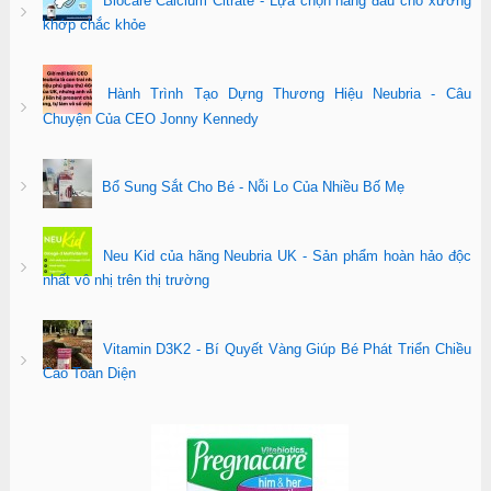
Biocare Calcium Citrate - Lựa chọn hàng đầu cho xương
khớp chắc khỏe
Hành Trình Tạo Dựng Thương Hiệu Neubria - Câu
Chuyện Của CEO Jonny Kennedy
Bổ Sung Sắt Cho Bé - Nỗi Lo Của Nhiều Bố Mẹ
Neu Kid của hãng Neubria UK - Sản phẩm hoàn hảo độc
nhất vô nhị trên thị trường
Vitamin D3K2 - Bí Quyết Vàng Giúp Bé Phát Triển Chiều
Cao Toàn Diện