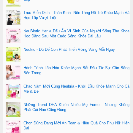
Trục Miễn Dịch - Thần Kinh: Nền Tảng Để Trẻ Khỏe Mạnh Và
Học Tập Vượt Trội
NeuBiotic Her & Dấu Ấn Vi Sinh Của Người Sống Thọ Khoa
Học Đằng Sau Một Cuộc Sống Khỏe Dài Lâu
Neukid - Đủ Để Con Phát Triển Vững Vàng Mỗi Ngày
Hành Trình Lão Hóa Khỏe Mạnh Bắt Đầu Từ Sự Cân Bằng
Bên Trong
Chào Năm Mới Cùng Neubria - Khởi Đầu Khỏe Mạnh Cho Cả
Mẹ & Bé
Những Trend DHA Khiến Nhiều Mẹ Fomo - Nhưng Không
Phải Cái Nào Cũng Đúng
Chọn Đúng Dạng Mới An Toàn & Hiệu Quả Cho Phụ Nữ Hiện
Đại