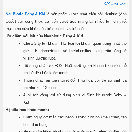
529 lượt xem
NeuBiotic Baby & Kid
là sản phẩm được phát triển bởi Neubria (Anh
Quốc) với công thức cải tiến vượt trội, mang lại nhiều lợi ích thiết
thực cho sức khỏe của trẻ sơ sinh và trẻ nhỏ.
Ưu điểm nổi bật của Neubiotic Baby & Kid
Chứa 3 tỷ lợi khuẩn: Hai loại lợi khuẩn quan trọng nhất thế
giới – Bifidobacterium và Lactobacillus – giúp cân bằng hệ
vi sinh đường ruột.
Bổ sung chất xơ FOS: Nuôi dưỡng lợi khuẩn tự nhiên, hỗ
trợ hệ tiêu hóa khỏe mạnh.
Thuần chay, an toàn tuyệt đối: Phù hợp với trẻ sơ sinh và
trẻ nhỏ (0 - 12 tuổi).
4 lợi ích vàng khi sử dụng Men Vi Sinh Neubiotic Baby &
Kid
Hệ tiêu hóa khỏe mạnh:
Giảm nguy cơ mắc các bệnh đường ruột như tiêu chảy, táo
bón, đau bụng.
Hỗ trợ cân bằng hệ vi sinh vật đường ruột, giúp bé tiêu hóa