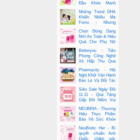
Đầu Khỏe Mạnh
Cho Cả Mẹ & Bé
Những Trend DHA
Khiến Nhiều Mẹ
Fomo - Nhưng
Không Phải Cái Nào
Chọn Đúng Dạng
Cũng Đúng
Mới An Toàn & Hiệu
Quả Cho Phụ Nữ
Hiện Đại
Betteryou - Tiên
Phong Công Nghệ
Xịt Hấp Thu Qua
Niêm Mạc Miệng
Pharmacity - Hội
(Intra-Oral Spray)
Nghị Khối Vận Hành
Bán Lẻ Và Đối Tác
2025
Siêu Sale Ngày Đôi
11.11 - Quà Tặng
Gấp Đôi Niềm Vui
Cùng Neubria &
NEUBRIA - Thương
Betteryou
Hiệu Thực Phẩm
Bảo Vệ Sức Khỏe
Toàn Cầu Đến Từ
NeuBiotic Her - Bí
Anh Quốc
quyết chuẩn Anh
Quốc, chăm sóc