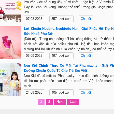
lớn vào việc bổ sung đầy đủ vi chất – đặc biệt là Vitamin 
Đây là "cặp đôi vàng" không thể thiếu trong giai đoạn phát 
đời.
07-08-2025
357 lượt xem
Chi tiết
Lợi Khuẩn Neubria Neubiotic Her - Giải Pháp Hỗ Trợ 
Sức Khoẻ Phụ Nữ
(Dân trí) - Trong nhịp sống hối hả, căng thẳng đã trở thành
hành bất đắc dĩ của nhiều phụ nữ. Hệ tiêu hóa khỏe mạ
dưỡng bởi lợi khuẩn như “lá chắn tự nhiên”, có thể hỗ trợ
thể trạng, mang lại sự tự tin cho cho phái đẹp.
06-09-2025
497 lượt xem
Chi tiết
Neu Kid Chính Thức Có Mặt Tại Pharmacity - Giải P
Dưỡng Chuẩn Quốc Tế Cho Trẻ Em Việt
Neu Kid đã có mặt tại Pharmacity – kẹo dẻo dinh dưỡng c
tế, hỗ trợ phát triển toàn diện cho trẻ em Việt khỏe mạnh
minh.
24-09-2025
405 lượt xem
Chi tiết
1
2
Next
Last