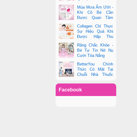
toàn diện sức khỏe
Mùa Mưa Ẩm Ướt -
phụ nữ hiện đại
Khi Cô Bé Cần
Được Quan Tâm
Hơn Bao Giờ Hết
Collagen Chỉ Thực
Sự Hiệu Quả Khi
Được Hấp Thu
Đúng Cách - Và
Răng Chắc Khỏe -
Zooki Chính Là Chìa Khóa
Bé Tự Tin Nở Nụ
Cười Tỏa Nắng
BetterYou Chính
Thức Có Mặt Tại
Chuỗi Nhà Thuốc
Pharmacity
Facebook