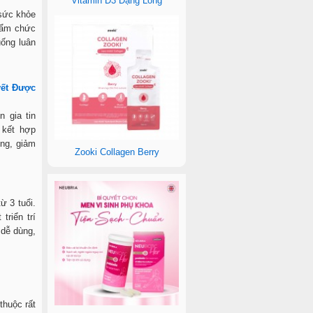
Vitamin D3 Dạng Lỏng
 sức khỏe
phẩm chức
uống luân
, tăng đề
yết Được
 gia tin
 kết hợp
óng, giảm
Zooki Collagen Berry
ừ 25 tuổi
ừ 3 tuổi.
riển trí
 dễ dùng,
thuộc rất