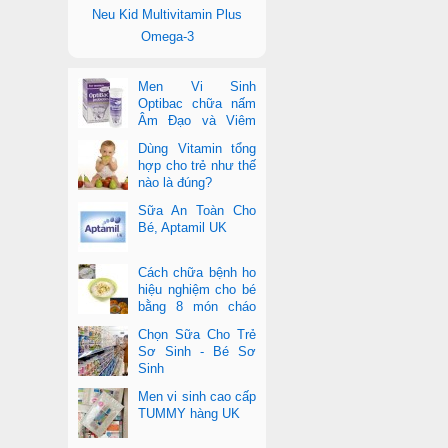
Neu Kid Multivitamin Plus
Omega-3
Men Vi Sinh
Optibac chữa nấm
Âm Đạo và Viêm
Tiết Niệu
Dùng Vitamin tổng
hợp cho trẻ như thế
nào là đúng?
Sữa An Toàn Cho
Bé, Aptamil UK
Cách chữa bệnh ho
hiệu nghiệm cho bé
bằng 8 món cháo
cực dễ làm
Chọn Sữa Cho Trẻ
Sơ Sinh - Bé Sơ
Sinh
Men vi sinh cao cấp
TUMMY hàng UK