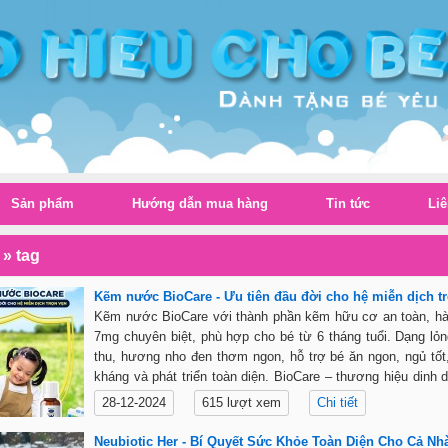
Sản phẩm
Hướng dẫn mua hàng
Tin tức
Liê
»
tag
Kẽm nước BioCare - Ưu tiên đầu đời cho hệ miễn dịch tr
Kẽm nước BioCare với thành phần kẽm hữu cơ an toàn, h
7mg chuyên biệt, phù hợp cho bé từ 6 tháng tuổi. Dạng lỏ
thu, hương nho đen thơm ngon, hỗ trợ bé ăn ngon, ngủ tốt
kháng và phát triển toàn diện. BioCare – thương hiệu dinh
tín hơn 35 năm từ Anh Quốc.
28-12-2024
615 lượt xem
Chi tiết
Neubiotic Her - Bí Quyết Sức Khỏe Toàn Diện Cho Cả Nh