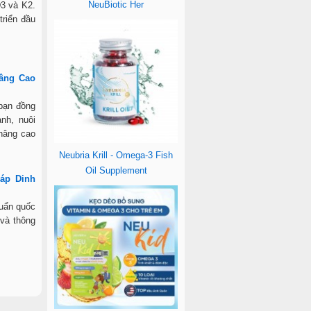
NeuBiotic Her
D3 và K2.
triển đầu
Nâng Cao
 bạn đồng
nh, nuôi
 nâng cao
Neubria Krill - Omega-3 Fish
Oil Supplement
háp Dinh
huẩn quốc
 và thông