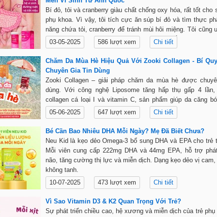
Men Vi Sinh Từ Anh Quốc
Bí đỏ, tỏi và cranberry giàu chất chống oxy hóa, rất tốt cho
phụ khoa. Vì vậy, tôi tích cực ăn súp bí đỏ và tìm thực 
năng chứa tỏi, cranberry để tránh mùi hôi miệng. Tôi cũng 
phiên 3 loại men phụ khoa từ Anh giúp cân bằng hệ vi sinh
03-05-2025
586 lượt xem
Chi tiết
kháng và tiêu hóa.
Chăm Da Mùa Hè Hiệu Quả Với Zooki Collagen - Bí Qu
Chuyên Gia Tin Dùng
Zooki Collagen – giải pháp chăm da mùa hè được chuyên
dùng. Với công nghệ Liposome tăng hấp thụ gấp 4 lần,
collagen cá loại I và vitamin C, sản phẩm giúp da căng b
nếp nhăn, chống lão hoá hiệu quả. Lý tưởng cho phụ nữ t
05-06-2025
647 lượt xem
Chi tiết
trở lên, muốn đẹp da từ bên trong.
Bé Cần Bao Nhiêu DHA Mỗi Ngày? Mẹ Đã Biết Chưa?
Neu Kid là kẹo dẻo Omega-3 bổ sung DHA và EPA cho trẻ t
Mỗi viên cung cấp 222mg DHA và 44mg EPA, hỗ trợ phát t
não, tăng cường thị lực và miễn dịch. Dạng kẹo dẻo vị cam,
không tanh.
10-07-2025
473 lượt xem
Chi tiết
Vì Sao Vitamin D3 & K2 Quan Trọng Với Trẻ?
Sự phát triển chiều cao, hệ xương và miễn dịch của trẻ phụ 