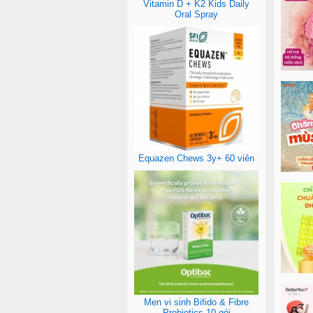
Vitamin D + K2 Kids Daily
Oral Spray
Equazen Chews 3y+ 60 viên
Men vi sinh Bifido & Fibre
Probiotics 10 gói