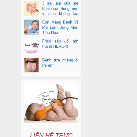
3 sai lầm của mẹ
khiến con dùng men
vi sinh không tác
dụng
Con Mang Bệnh Vì
Mẹ Lạm Dụng Men
Tiêu Hóa
Friso sắp đổi tên
thành HERO!!!
Bệnh tưa miệng ở
trẻ em
LIÊN HỆ TRỰC