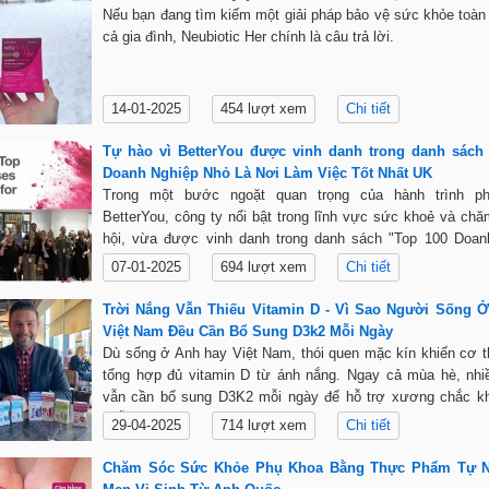
Nếu bạn đang tìm kiếm một giải pháp bảo vệ sức khỏe toàn
cả gia đình, Neubiotic Her chính là câu trả lời.
14-01-2025
454 lượt xem
Chi tiết
Tự hào vì BetterYou được vinh danh trong danh sách
Doanh Nghiệp Nhỏ Là Nơi Làm Việc Tốt Nhất UK
Trong một bước ngoặt quan trọng của hành trình phá
BetterYou, công ty nổi bật trong lĩnh vực sức khoẻ và ch
hội, vừa được vinh danh trong danh sách "Top 100 Doan
Nhỏ Là Nơi Làm Việc Tốt Nhất UK" năm nay.
07-01-2025
694 lượt xem
Chi tiết
Trời Nắng Vẫn Thiếu Vitamin D - Vì Sao Người Sống 
Việt Nam Đều Cần Bổ Sung D3k2 Mỗi Ngày
Dù sống ở Anh hay Việt Nam, thói quen mặc kín khiến cơ 
tổng hợp đủ vitamin D từ ánh nắng. Ngay cả mùa hè, nhi
vẫn cần bổ sung D3K2 mỗi ngày để hỗ trợ xương chắc kh
miễn dịch. Dạng xịt D3K2 BetterYou giúp hấp thụ nhanh, ti
29-04-2025
714 lượt xem
Chi tiết
phù hợp cho mọi lứa tuổi.
Chăm Sóc Sức Khỏe Phụ Khoa Bằng Thực Phẩm Tự N