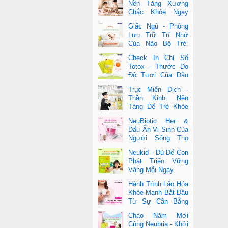
Nền Tảng Xương
Chắc Khỏe Ngay
Từ Nhỏ
Giấc Ngủ - Phòng
Lưu Trữ Trí Nhớ
Của Não Bộ Trẻ:
Vai Trò Bất Ngờ
Check In Chỉ Số
Của DHA Và Vi Chất
Totox - Thước Đo
Độ Tươi Của Dầu
Cá Cao Cấp
Trục Miễn Dịch -
Thần Kinh: Nền
Tảng Để Trẻ Khỏe
Mạnh Và Học Tập
NeuBiotic Her &
Vượt Trội
Dấu Ấn Vi Sinh Của
Người Sống Thọ
Khoa Học Đằng Sau
Neukid - Đủ Để Con
Một Cuộc Sống Khỏe Dài Lâu
Phát Triển Vững
Vàng Mỗi Ngày
Hành Trình Lão Hóa
Khỏe Mạnh Bắt Đầu
Từ Sự Cân Bằng
Bên Trong
Chào Năm Mới
Cùng Neubria - Khởi