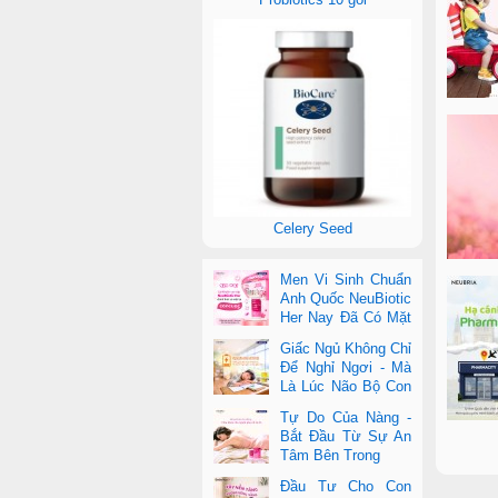
Celery Seed
Men Vi Sinh Chuẩn
Anh Quốc NeuBiotic
Her Nay Đã Có Mặt
Tại Con Cưng Toàn
Giấc Ngủ Không Chỉ
Quốc
Để Nghỉ Ngơi - Mà
Là Lúc Não Bộ Con
Nâng Cấp Trí Tuệ
Tự Do Của Nàng -
Bắt Đầu Từ Sự An
Tâm Bên Trong
Đầu Tư Cho Con