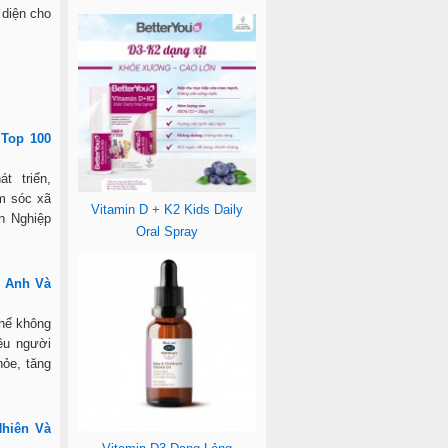
 diện cho
 Top 100
t triển,
ăm sóc xã
Vitamin D + K2 Kids Daily
h Nghiệp
Oral Spray
Ở Anh Và
thể không
ều người
ỏe, tăng
ện lợi và
hiên Và