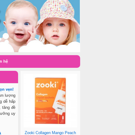
n hệ
ọn vẹn!
àm lượng
ng dễ hấp
, tăng đề
 dưỡng uy
Zooki Collagen Mango Peach
à