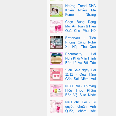
Cho Cả Mẹ & Bé
Những Trend DHA
Khiến Nhiều Mẹ
Fomo - Nhưng
Không Phải Cái Nào
Chọn Đúng Dạng
Cũng Đúng
Mới An Toàn & Hiệu
Quả Cho Phụ Nữ
Hiện Đại
Betteryou - Tiên
Phong Công Nghệ
Xịt Hấp Thu Qua
Niêm Mạc Miệng
Pharmacity - Hội
(Intra-Oral Spray)
Nghị Khối Vận Hành
Bán Lẻ Và Đối Tác
2025
Siêu Sale Ngày Đôi
11.11 - Quà Tặng
Gấp Đôi Niềm Vui
Cùng Neubria &
NEUBRIA - Thương
Betteryou
Hiệu Thực Phẩm
Bảo Vệ Sức Khỏe
Toàn Cầu Đến Từ
NeuBiotic Her - Bí
Anh Quốc
quyết chuẩn Anh
Quốc, chăm sóc
toàn diện sức khỏe