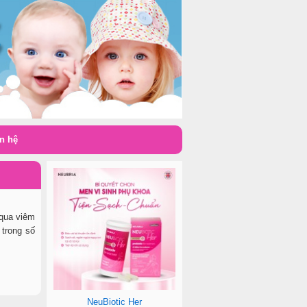
n hệ
 qua viêm
 trong số
NeuBiotic Her