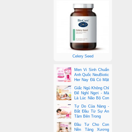
Celery Seed
Men Vi Sinh Chuẩn
Anh Quốc NeuBiotic
Her Nay Đã Có Mặt
Tại Con Cưng Toàn
Giấc Ngủ Không Chỉ
Quốc
Để Nghỉ Ngơi - Mà
Là Lúc Não Bộ Con
Nâng Cấp Trí Tuệ
Tự Do Của Nàng -
Bắt Đầu Từ Sự An
Tâm Bên Trong
Đầu Tư Cho Con
Nền Tảng Xương