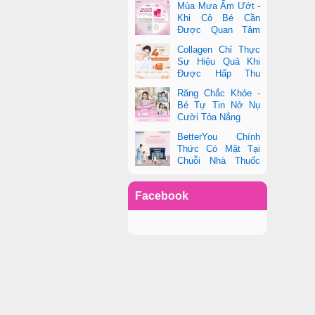
Mùa Mưa Ẩm Ướt -
phụ nữ hiện đại
Khi Cô Bé Cần
Được Quan Tâm
Hơn Bao Giờ Hết
Collagen Chỉ Thực
Sự Hiệu Quả Khi
Được Hấp Thu
Đúng Cách - Và
Răng Chắc Khỏe -
Zooki Chính Là Chìa Khóa
Bé Tự Tin Nở Nụ
Cười Tỏa Nắng
BetterYou Chính
Thức Có Mặt Tại
Chuỗi Nhà Thuốc
Pharmacity
Facebook