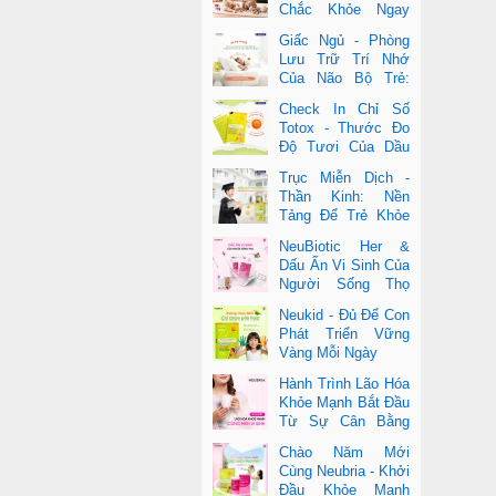
Chắc Khỏe Ngay
Từ Nhỏ
Giấc Ngủ - Phòng
Lưu Trữ Trí Nhớ
Của Não Bộ Trẻ:
Vai Trò Bất Ngờ
Check In Chỉ Số
Của DHA Và Vi Chất
Totox - Thước Đo
Độ Tươi Của Dầu
Cá Cao Cấp
Trục Miễn Dịch -
Thần Kinh: Nền
Tảng Để Trẻ Khỏe
Mạnh Và Học Tập
NeuBiotic Her &
Vượt Trội
Dấu Ấn Vi Sinh Của
Người Sống Thọ
Khoa Học Đằng Sau
Neukid - Đủ Để Con
Một Cuộc Sống Khỏe Dài Lâu
Phát Triển Vững
Vàng Mỗi Ngày
Hành Trình Lão Hóa
Khỏe Mạnh Bắt Đầu
Từ Sự Cân Bằng
Bên Trong
Chào Năm Mới
Cùng Neubria - Khởi
Đầu Khỏe Mạnh