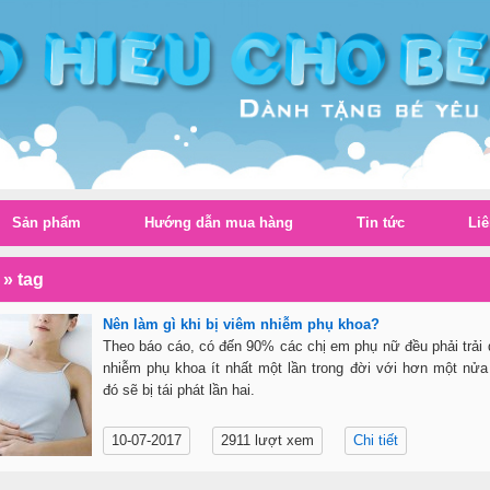
Sản phẩm
Hướng dẫn mua hàng
Tin tức
Liê
»
tag
Nên làm gì khi bị viêm nhiễm phụ khoa?
Theo báo cáo, có đến 90% các chị em phụ nữ đều phải trải
nhiễm phụ khoa ít nhất một lần trong đời với hơn một nửa
đó sẽ bị tái phát lần hai.
10-07-2017
2911 lượt xem
Chi tiết