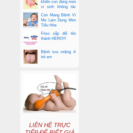
khiến con dùng men
vi sinh không tác
dụng
Con Mang Bệnh Vì
Mẹ Lạm Dụng Men
Tiêu Hóa
Friso sắp đổi tên
thành HERO!!!
Bệnh tưa miệng ở
trẻ em
LIÊN HỆ TRỰC
TIẾP ĐỂ BIẾT GIÁ