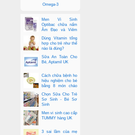
Omega-3
Men Vi Sinh
Optibac chữa nấm
Âm Đạo và Viêm
Tiết Niệu
Dùng Vitamin tổng
hợp cho trẻ như thế
nào là đúng?
Sữa An Toàn Cho
Bé, Aptamil UK
Cách chữa bệnh ho
hiệu nghiệm cho bé
bằng 8 món cháo
cực dễ làm
Chọn Sữa Cho Trẻ
Sơ Sinh - Bé Sơ
Sinh
Men vi sinh cao cấp
TUMMY hàng UK
3 sai lầm của mẹ