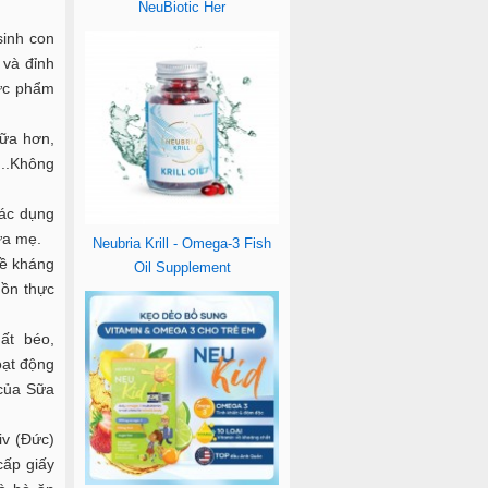
NeuBiotic Her
inh con
 và đỉnh
hực phẩm
ữa hơn,
...Không
tác dụng
ữa mẹ.
Neubria Krill - Omega-3 Fish
đề kháng
Oil Supplement
uồn thực
ất béo,
oạt động
 của Sữa
iv (Đức)
cấp giấy