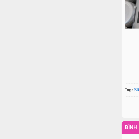
Tag:
Sữ
BÌNH 