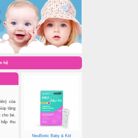
n hệ
iên) của
Giúp tăng
 cho bé.
 hấp thu
NeuBiotic Baby & Kid