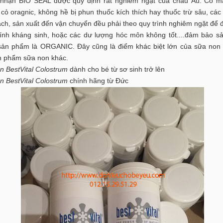
nhận BIO SEAL được quy định rất nghiêm ngặt của châu Âu: Cỏ m
 cỏ oragnic, không hề bị phun thuốc kích thích hay thuốc trừ sâu, các
ach, sản xuất đến vận chuyển đều phải theo quy trình nghiêm ngặt để
dính kháng sinh, hoặc các dư lượng hóc môn không tốt....đảm bảo 
ản phẩm là ORGANIC. Đây cũng là điểm khác biệt lớn của sữa non 
n phẩm sữa non khác.
n BestVital Colostrum
dành cho bé từ sơ sinh trở lên
n BestVital Colostrum
chính hãng từ Đức