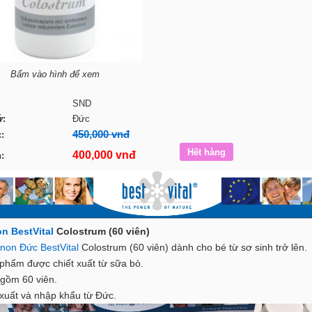
Bấm vào hình để xem
SND
ứ:
Đức
450,000 vnđ
:
400,000 vnđ
:
n BestVital
Colostrum (60 viên)
non Đức BestVital
Colostrum (60 viên) dành cho bé từ sơ sinh trở lên.
ẩm được chiết xuất từ sữa bò.
ồm 60 viên.
ất và nhập khẩu từ Đức.