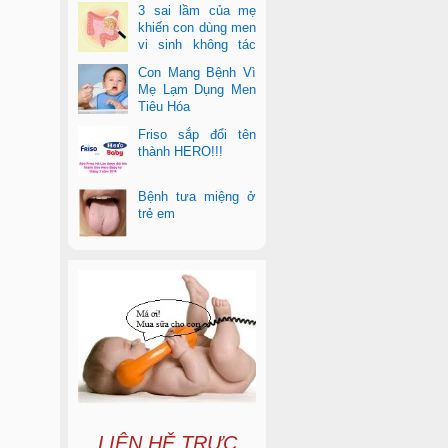
3 sai lầm của mẹ
khiến con dùng men
vi sinh không tác
dụng
Con Mang Bệnh Vì
Mẹ Lạm Dụng Men
Tiêu Hóa
Friso sắp đổi tên
thành HERO!!!
Bệnh tưa miệng ở
trẻ em
LIÊN HỆ TRỰC