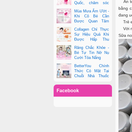
An toà
Quốc, chăm sóc
toàn diện sức khỏe
bằng c
Mùa Mưa Ẩm Ướt -
phụ nữ hiện đại
đang u
Khi Cô Bé Cần
Được Quan Tâm
Trẻ em
Hơn Bao Giờ Hết
Với ng
Collagen Chỉ Thực
Sự Hiệu Quả Khi
Sữa no
Được Hấp Thu
Đúng Cách - Và
Răng Chắc Khỏe -
Zooki Chính Là Chìa Khóa
Bé Tự Tin Nở Nụ
Cười Tỏa Nắng
BetterYou Chính
Thức Có Mặt Tại
Chuỗi Nhà Thuốc
Pharmacity
Facebook