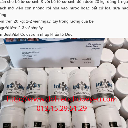
n cho bé từ sơ sinh & với bé từ sơ sinh đến dưới 20 kg: dùng 1 ngà
ách mở viên con nhộng rồi hòa vào nước hoặc bất cứ loại sữa nà
ống.
 trên 20 kg: 1-2 viên/ngày, tùy trọng lượng của bé
ười lớn: 2-3 viên/ngày.
n BestVital Colostrum nhập khẩu từ Đức