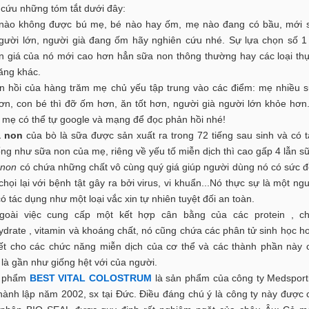
 cứu những tóm tắt dưới đây:
 không được bú mẹ, bé nào hay ốm, mẹ nào đang có bầu, mới s
gười lớn, người già đang ốm hãy nghiên cứu nhé. Sự lựa chọn số 1
n giá của nó mới cao hơn hẳn sữa non thông thường hay các loại t
ăng khác.
ồi của hàng trăm mẹ chủ yếu tập trung vào các điểm: mẹ nhiều s
ơn, con bé thì đỡ ốm hơn, ăn tốt hơn, người già người lớn khỏe hơn
c mẹ có thể tự google và mạng để đọc phản hồi nhé!
 non
của bò là sữa được sản xuất ra trong 72 tiếng sau sinh và có 
ng như sữa non của mẹ, riêng về yếu tố miễn dịch thì cao gấp 4 lẫn s
 non
có chứa những chất vô cùng quý giá giúp người dùng nó có sức 
họi lại với bệnh tật gây ra bởi virus, vi khuẩn...Nó thực sự là một ng
 tác dụng như một loại vắc xin tự nhiên tuyệt đối an toàn.
 việc cung cấp một kết hợp cân bằng của các protein , ch
ydrate , vitamin và khoáng chất, nó cũng chứa các phân tử sinh học h
iết cho các chức năng miễn dịch của cơ thể và các thành phần này
là gần như giống hệt với của người.
phẩm
BEST VITAL COLOSTRUM
là sản phẩm của công ty Medsport
hành lập năm 2002, sx tại Đức. Điều đáng chú ý là công ty này được 