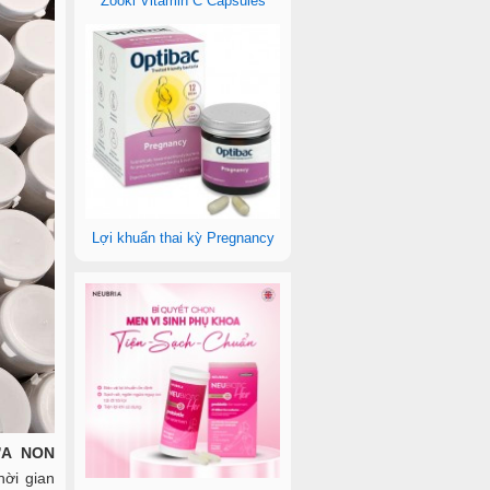
Zooki Vitamin C Capsules
Lợi khuẩn thai kỳ Pregnancy
ỮA NON
hời gian