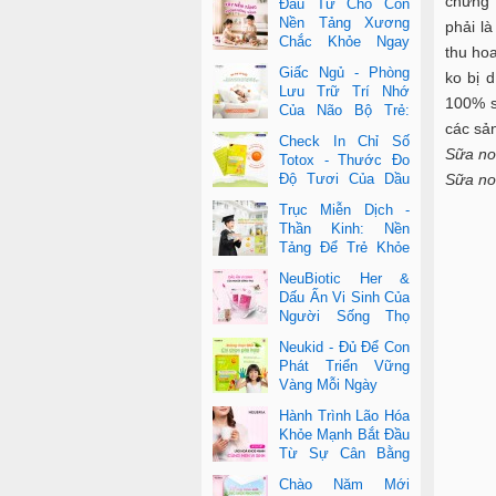
chứng 
Đầu Tư Cho Con
Nền Tảng Xương
phải là
Chắc Khỏe Ngay
thu ho
Từ Nhỏ
Giấc Ngủ - Phòng
ko bị 
Lưu Trữ Trí Nhớ
100% s
Của Não Bộ Trẻ:
các sả
Vai Trò Bất Ngờ
Check In Chỉ Số
Của DHA Và Vi Chất
Sữa no
Totox - Thước Đo
Sữa no
Độ Tươi Của Dầu
Cá Cao Cấp
Trục Miễn Dịch -
Thần Kinh: Nền
Tảng Để Trẻ Khỏe
Mạnh Và Học Tập
NeuBiotic Her &
Vượt Trội
Dấu Ấn Vi Sinh Của
Người Sống Thọ
Khoa Học Đằng Sau
Neukid - Đủ Để Con
Một Cuộc Sống Khỏe Dài Lâu
Phát Triển Vững
Vàng Mỗi Ngày
Hành Trình Lão Hóa
Khỏe Mạnh Bắt Đầu
Từ Sự Cân Bằng
Bên Trong
Chào Năm Mới