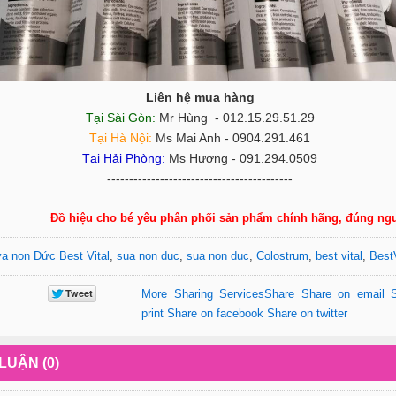
Liên hệ mua hàng
Tại Sài Gòn:
Mr Hùng - 012.15.29.51.29
Tại Hà Nội:
Ms Mai Anh - 0904.291.461
Tại Hải Phòng:
Ms Hương - 091.294.0509
------------------------------------------
Đồ hiệu cho bé yêu phân phối sản phẩm chính hãng, đúng ng
a non Đức Best Vital
,
sua non duc
,
sua non duc
,
Colostrum
,
best vital
,
BestV
More Sharing Services
Share
Share on email
print
Share on facebook
Share on twitter
LUẬN (0)