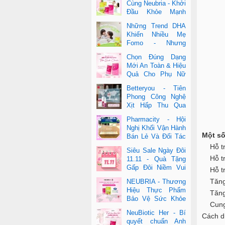
Cùng Neubria - Khởi
Đầu Khỏe Mạnh
Cho Cả Mẹ & Bé
Những Trend DHA
Khiến Nhiều Mẹ
Fomo - Nhưng
Không Phải Cái Nào
Chọn Đúng Dạng
Cũng Đúng
Mới An Toàn & Hiệu
Quả Cho Phụ Nữ
Hiện Đại
Betteryou - Tiên
Phong Công Nghệ
Xịt Hấp Thu Qua
Niêm Mạc Miệng
Pharmacity - Hội
(Intra-Oral Spray)
Nghị Khối Vận Hành
Một số
Bán Lẻ Và Đối Tác
2025
Hỗ trợ
Siêu Sale Ngày Đôi
Hỗ trợ
11.11 - Quà Tặng
Gấp Đôi Niềm Vui
Hỗ trợ
Cùng Neubria &
Tăng 
NEUBRIA - Thương
Betteryou
Hiệu Thực Phẩm
Tăng 
Bảo Vệ Sức Khỏe
Cung c
Toàn Cầu Đến Từ
NeuBiotic Her - Bí
Cách d
Anh Quốc
quyết chuẩn Anh