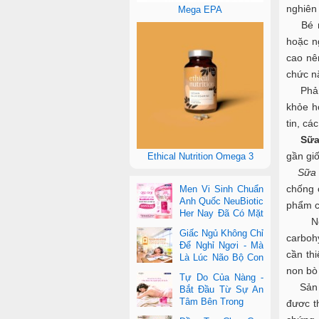
nghiên
Mega EPA
Bé nào
hoặc n
cao nê
chức n
Phản h
khỏe h
tin, cá
Sữa
gần giố
Ethical Nutrition Omega 3
Sữa
chống c
Men Vi Sinh Chuẩn
Anh Quốc NeuBiotic
phẩm có
Her Nay Đã Có Mặt
Ngoài
Tại Con Cưng Toàn
Giấc Ngủ Không Chỉ
carboh
Quốc
Để Nghỉ Ngơi - Mà
cần th
Là Lúc Não Bộ Con
Nâng Cấp Trí Tuệ
non bò 
Tự Do Của Nàng -
Sản 
Bắt Đầu Từ Sự An
Tâm Bên Trong
đươc t