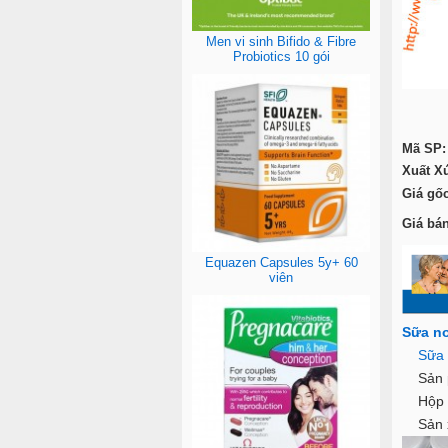
Men vi sinh Bifido & Fibre
Probiotics 10 gói
Mã SP:
Xuất X
Giá gốc
Giá bán
Equazen Capsules 5y+ 60
viên
Sữa no
Sữa 
Sản ph
Hộp g
Sản xu