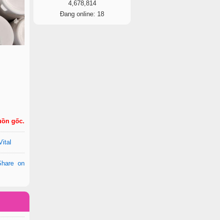
4,678,814
Đang online: 18
uồn gốc.
ital
Share on