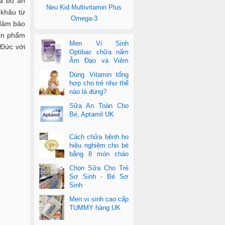
à bò ăn
Neu Kid Multivitamin Plus
 khâu từ
Omega-3
 đảm bảo
sản phẩm
Men Vi Sinh
Đức với
Optibac chữa nấm
Âm Đạo và Viêm
Tiết Niệu
Dùng Vitamin tổng
hợp cho trẻ như thế
nào là đúng?
Sữa An Toàn Cho
Bé, Aptamil UK
Cách chữa bệnh ho
hiệu nghiệm cho bé
bằng 8 món cháo
cực dễ làm
Chọn Sữa Cho Trẻ
Sơ Sinh - Bé Sơ
Sinh
Men vi sinh cao cấp
TUMMY hàng UK