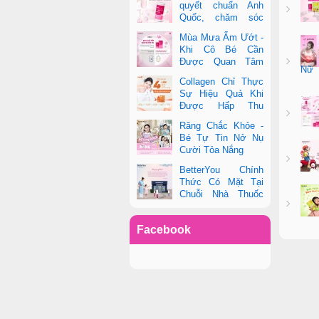
quyết chuẩn Anh
Quốc, chăm sóc
toàn diện sức khỏe
Mùa Mưa Ẩm Ướt -
phụ nữ hiện đại
Khi Cô Bé Cần
Được Quan Tâm
Nữ
Hơn Bao Giờ Hết
Collagen Chỉ Thực
Sự Hiệu Quả Khi
Được Hấp Thu
Đúng Cách - Và
Răng Chắc Khỏe -
Zooki Chính Là Chìa Khóa
Bé Tự Tin Nở Nụ
Cười Tỏa Nắng
BetterYou Chính
Thức Có Mặt Tại
Chuỗi Nhà Thuốc
Pharmacity
Facebook