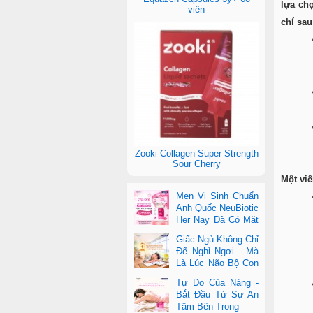
lựa ch
viên
chí sau
Zooki Collagen Super Strength
Sour Cherry
Một vi
Men Vi Sinh Chuẩn
Anh Quốc NeuBiotic
Her Nay Đã Có Mặt
Tại Con Cưng Toàn
Giấc Ngủ Không Chỉ
Quốc
Để Nghỉ Ngơi - Mà
Là Lúc Não Bộ Con
Nâng Cấp Trí Tuệ
Tự Do Của Nàng -
Bắt Đầu Từ Sự An
Tâm Bên Trong