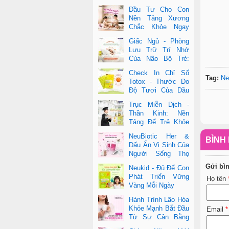
Đầu Tư Cho Con
Nền Tảng Xương
Chắc Khỏe Ngay
Từ Nhỏ
Giấc Ngủ - Phòng
Lưu Trữ Trí Nhớ
Của Não Bộ Trẻ:
Vai Trò Bất Ngờ
Check In Chỉ Số
Của DHA Và Vi Chất
Tag:
Ne
Totox - Thước Đo
Độ Tươi Của Dầu
Cá Cao Cấp
Trục Miễn Dịch -
Thần Kinh: Nền
Tảng Để Trẻ Khỏe
Mạnh Và Học Tập
NeuBiotic Her &
BÌNH 
Vượt Trội
Dấu Ấn Vi Sinh Của
Người Sống Thọ
Khoa Học Đằng Sau
Gửi bì
Neukid - Đủ Để Con
Một Cuộc Sống Khỏe Dài Lâu
Phát Triển Vững
Họ tên
Vàng Mỗi Ngày
Hành Trình Lão Hóa
Khỏe Mạnh Bắt Đầu
Email
*
Từ Sự Cân Bằng
Bên Trong