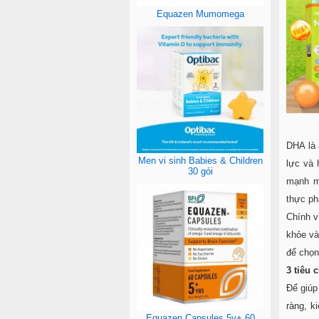
Equazen Mumomega
DHA là 
Men vi sinh Babies & Children
lực và 
30 gói
mạnh m
thực ph
Chính v
khỏe và
để chọn
3 tiêu
Để giúp
ràng, k
Equazen Capsules 5y+ 60