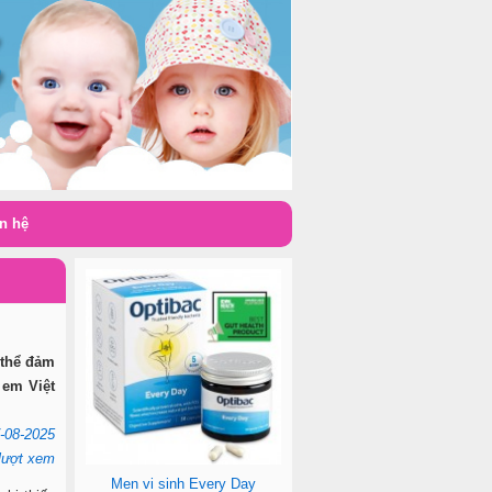
n hệ
 thể đảm
 em Việt
-08-2025
lượt xem
Men vi sinh Every Day