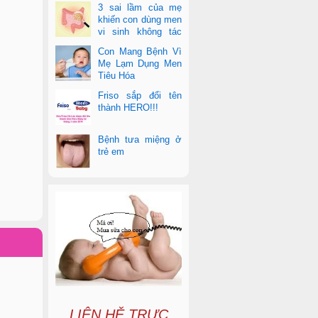
3 sai lầm của mẹ
khiến con dùng men
vi sinh không tác
dụng
Con Mang Bệnh Vì
Mẹ Lạm Dụng Men
Tiêu Hóa
Friso sắp đổi tên
thành HERO!!!
Bệnh tưa miệng ở
trẻ em
LIÊN HỆ TRỰC