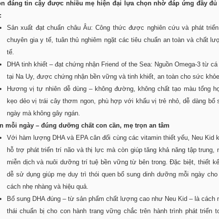
ọn đáng tin cậy được nhiều mẹ hiện đại lựa chọn nhờ đáp ứng đầy đủ 
:
Sản xuất đạt chuẩn châu Âu: Công thức được nghiên cứu và phát triển
chuyên gia y tế, tuân thủ nghiêm ngặt các tiêu chuẩn an toàn và chất l
tế.
DHA tinh khiết – đạt chứng nhận Friend of the Sea: Nguồn Omega-3 từ cá
tại Na Uy, được chứng nhận bền vững và tinh khiết, an toàn cho sức khỏe 
Hương vị tự nhiên dễ dùng – không đường, không chất tạo màu tổng h
kẹo dẻo vị trái cây thơm ngon, phù hợp với khẩu vị trẻ nhỏ, dễ dàng bổ
ngày mà không gây ngán.
ên mỗi ngày – đúng dưỡng chất con cần, mẹ trọn an tâm
Với hàm lượng DHA và EPA cân đối cùng các vitamin thiết yếu, Neu Kid 
hỗ trợ phát triển trí não và thị lực mà còn giúp tăng khả năng tập trung,
miễn dịch và nuôi dưỡng trí tuệ bền vững từ bên trong. Đặc biệt, thiết kế 
dễ sử dụng giúp mẹ duy trì thói quen bổ sung dinh dưỡng mỗi ngày cho
cách nhẹ nhàng và hiệu quả.
Bổ sung DHA đúng – từ sản phẩm chất lượng cao như Neu Kid – là cách 
thái chuẩn bị cho con hành trang vững chắc trên hành trình phát triển t