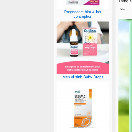
Trong s
hụt.
Pregnacare him & her
conception
Men vi sinh Baby Drops