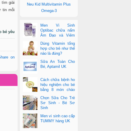
 tìm giải
Neu Kid Multivitamin Plus
 tin mỗi
Omega-3
Men Vi Sinh
Optibac chữa nấm
o bé yêu
Âm Đạo và Viêm
Tiết Niệu
Dùng Vitamin tổng
hợp cho trẻ như thế
nào là đúng?
Share on
Sữa An Toàn Cho
Bé, Aptamil UK
Cách chữa bệnh ho
hiệu nghiệm cho bé
bằng 8 món cháo
cực dễ làm
Chọn Sữa Cho Trẻ
Sơ Sinh - Bé Sơ
Sinh
Men vi sinh cao cấp
TUMMY hàng UK