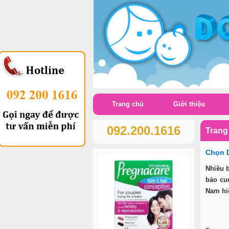
Trang chủ
Giới thiệu
092.200.1616
Trang
Chọn D
Nhiều b
bảo cun
Nam hiệ