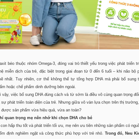
axit béo thuộc nhóm Omega-3, đóng vai trò thiết yếu trong việc phát triển trí
hệ miễn dịch của trẻ, đặc biệt trong giai đoạn từ 0 đến 6 tuổi – khi não bộ p
ẽ nhất. Tuy nhiên, cơ thể không thể tự tổng hợp DHA mà phải bổ sung 
ẩm hoặc chế phẩm dinh dưỡng bên ngoài.
ì vậy, việc bổ sung DHA đúng cách và từ sớm là điều vô cùng quan trọng đố
 sự phát triển toàn diện của trẻ. Nhưng giữa vô vàn lựa chọn trên thị trường
 được sản phẩm vừa hiệu quả, vừa an toàn?
 chí quan trọng mẹ nên nhớ khi chọn DHA cho bé
 con hấp thu tốt và phát triển tối ưu, mẹ nên ưu tiên những sản phẩm có ngu
iểm định nghiêm ngặt và công thức phù hợp với trẻ nhỏ.
Trong đó, Neu Ki