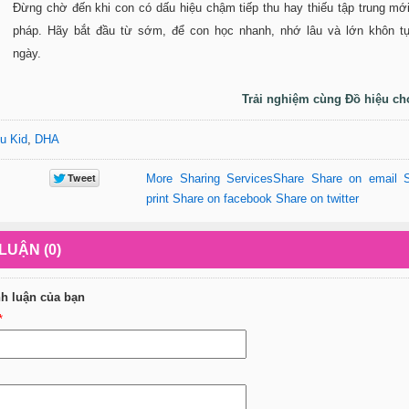
Đừng chờ đến khi con có dấu hiệu chậm tiếp thu hay thiếu tập trung mới
pháp. Hãy bắt đầu từ sớm, để con học nhanh, nhớ lâu và lớn khôn tự
ngày.
Trải nghiệm cùng Đồ hiệu ch
u Kid
,
DHA
More Sharing Services
Share
Share on email
print
Share on facebook
Share on twitter
LUẬN (0)
nh luận của bạn
*