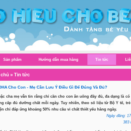
Sản phẩm
Hướng dẫn mua hàng
Tin tức
Liê
 chủ
»
Tin tức
HA Cho Con - Mẹ Cần Lưu Ý Điều Gì Để Đúng Và Đủ?
ậc cha mẹ vẫn tin rằng chỉ cần cho con ăn uống đầy đủ, đa dạng là có
g cấp đủ dưỡng chất mỗi ngày. Tuy nhiên, theo số liệu từ Bộ Y tế, trẻ
n chỉ đáp ứng khoảng 50% nhu cầu vi chất thiết yếu hàng ngày.
Ngày đăng: 17
383 