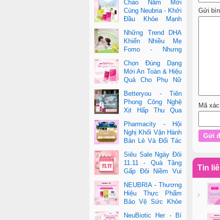
Chào Năm Mới
Gửi bì
Cùng Neubria - Khởi
Đầu Khỏe Mạnh
Cho Cả Mẹ & Bé
Những Trend DHA
Khiến Nhiều Mẹ
Fomo - Nhưng
Không Phải Cái Nào
Chọn Đúng Dạng
Cũng Đúng
Mới An Toàn & Hiệu
Quả Cho Phụ Nữ
Hiện Đại
Betteryou - Tiên
Phong Công Nghệ
Mã xác
Xịt Hấp Thu Qua
Niêm Mạc Miệng
Pharmacity - Hội
(Intra-Oral Spray)
Nghị Khối Vận Hành
Bán Lẻ Và Đối Tác
2025
Siêu Sale Ngày Đôi
11.11 - Quà Tặng
Tin li
Gấp Đôi Niềm Vui
Cùng Neubria &
NEUBRIA - Thương
Betteryou
Hiệu Thực Phẩm
Bảo Vệ Sức Khỏe
Toàn Cầu Đến Từ
NeuBiotic Her - Bí
Anh Quốc