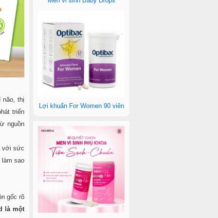
Men vi sinh Baby Drops
 não, thị
Lợi khuẩn For Women 90 viên
hát triển
từ nguồn
i với sức
, làm sao
ồn gốc rõ
d là một