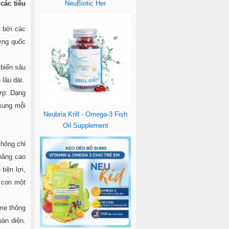
các tiêu
NeuBiotic Her
 bởi các
ượng quốc
 biển sâu
lâu dài.
ợp: Dạng
 sung mỗi
Neubria Krill - Omega-3 Fish
Oil Supplement
không chỉ
 nâng cao
tiện lợi,
 con một
mẹ thông
oàn diện.