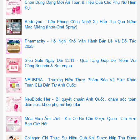
Chọn Đúng Dạng Mới An Toàn & Hiệu Quả Cho Phụ Nữ Hiện
Đại
Betteryou - Tiên Phong Công Nghệ Xịt Hấp Thu Qua Niêm
Mạc Miệng (Intra-Oral Spray)
Pharmacity - Hội Nghị Khối Vận Hành Bán Lẻ Và Đối Tác
2025
Siêu Sale Ngày Đôi 11.11 - Quà Tặng Gấp Đôi Niềm Vui
Cùng Neubria & Betteryou
NEUBRIA - Thương Hiệu Thực Phẩm Bảo Vệ Sức Khỏe
Toàn Cầu Đến Từ Anh Quốc
NeuBiotic Her - Bí quyết chuẩn Anh Quốc, chăm sóc toàn
diện sức khỏe phụ nữ hiện đại
Mùa Mưa Ẩm Ướt - Khi Cô Bé Cần Được Quan Tâm Hơn
Bao Giờ Hết
Collagen Chỉ Thực Sự Hiệu Quả Khi Được Hấp Thu Đúng