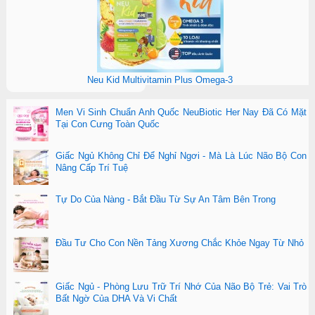
Neu Kid Multivitamin Plus Omega-3
Men Vi Sinh Chuẩn Anh Quốc NeuBiotic Her Nay Đã Có Mặt
Tại Con Cưng Toàn Quốc
Giấc Ngủ Không Chỉ Để Nghỉ Ngơi - Mà Là Lúc Não Bộ Con
Nâng Cấp Trí Tuệ
Tự Do Của Nàng - Bắt Đầu Từ Sự An Tâm Bên Trong
Đầu Tư Cho Con Nền Tảng Xương Chắc Khỏe Ngay Từ Nhỏ
Giấc Ngủ - Phòng Lưu Trữ Trí Nhớ Của Não Bộ Trẻ: Vai Trò
Bất Ngờ Của DHA Và Vi Chất