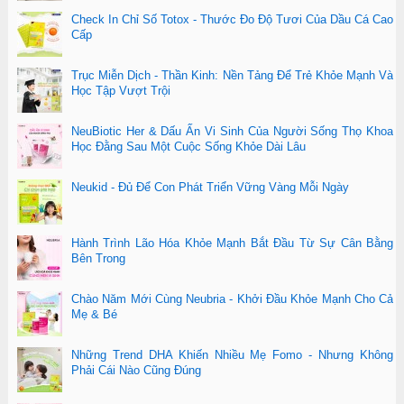
Check In Chỉ Số Totox - Thước Đo Độ Tươi Của Dầu Cá Cao
Cấp
Trục Miễn Dịch - Thần Kinh: Nền Tảng Để Trẻ Khỏe Mạnh Và
Học Tập Vượt Trội
NeuBiotic Her & Dấu Ấn Vi Sinh Của Người Sống Thọ Khoa
Học Đằng Sau Một Cuộc Sống Khỏe Dài Lâu
Neukid - Đủ Để Con Phát Triển Vững Vàng Mỗi Ngày
Hành Trình Lão Hóa Khỏe Mạnh Bắt Đầu Từ Sự Cân Bằng
Bên Trong
Chào Năm Mới Cùng Neubria - Khởi Đầu Khỏe Mạnh Cho Cả
Mẹ & Bé
Những Trend DHA Khiến Nhiều Mẹ Fomo - Nhưng Không
Phải Cái Nào Cũng Đúng