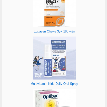
Equazen Chews 3y+ 180 viên
Multivitamin Kids Daily Oral Spray