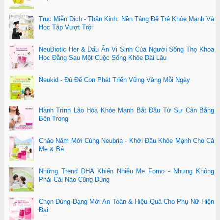
Trục Miễn Dịch - Thần Kinh: Nền Tảng Để Trẻ Khỏe Mạnh Và
Học Tập Vượt Trội
NeuBiotic Her & Dấu Ấn Vi Sinh Của Người Sống Thọ Khoa
Học Đằng Sau Một Cuộc Sống Khỏe Dài Lâu
Neukid - Đủ Để Con Phát Triển Vững Vàng Mỗi Ngày
Hành Trình Lão Hóa Khỏe Mạnh Bắt Đầu Từ Sự Cân Bằng
Bên Trong
Chào Năm Mới Cùng Neubria - Khởi Đầu Khỏe Mạnh Cho Cả
Mẹ & Bé
Những Trend DHA Khiến Nhiều Mẹ Fomo - Nhưng Không
Phải Cái Nào Cũng Đúng
Chọn Đúng Dạng Mới An Toàn & Hiệu Quả Cho Phụ Nữ Hiện
Đại