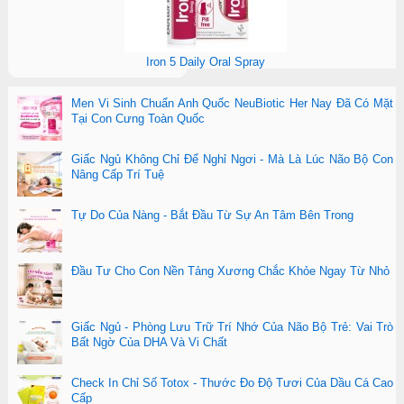
Iron 5 Daily Oral Spray
Men Vi Sinh Chuẩn Anh Quốc NeuBiotic Her Nay Đã Có Mặt
Tại Con Cưng Toàn Quốc
Giấc Ngủ Không Chỉ Để Nghỉ Ngơi - Mà Là Lúc Não Bộ Con
Nâng Cấp Trí Tuệ
Tự Do Của Nàng - Bắt Đầu Từ Sự An Tâm Bên Trong
Đầu Tư Cho Con Nền Tảng Xương Chắc Khỏe Ngay Từ Nhỏ
Giấc Ngủ - Phòng Lưu Trữ Trí Nhớ Của Não Bộ Trẻ: Vai Trò
Bất Ngờ Của DHA Và Vi Chất
Check In Chỉ Số Totox - Thước Đo Độ Tươi Của Dầu Cá Cao
Cấp