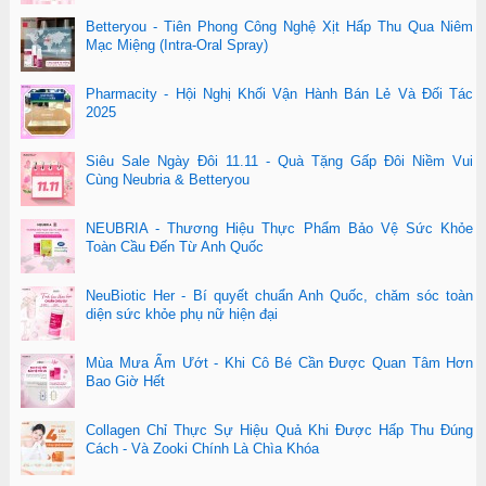
Betteryou - Tiên Phong Công Nghệ Xịt Hấp Thu Qua Niêm
Mạc Miệng (Intra-Oral Spray)
Pharmacity - Hội Nghị Khối Vận Hành Bán Lẻ Và Đối Tác
2025
Siêu Sale Ngày Đôi 11.11 - Quà Tặng Gấp Đôi Niềm Vui
Cùng Neubria & Betteryou
NEUBRIA - Thương Hiệu Thực Phẩm Bảo Vệ Sức Khỏe
Toàn Cầu Đến Từ Anh Quốc
NeuBiotic Her - Bí quyết chuẩn Anh Quốc, chăm sóc toàn
diện sức khỏe phụ nữ hiện đại
Mùa Mưa Ẩm Ướt - Khi Cô Bé Cần Được Quan Tâm Hơn
Bao Giờ Hết
Collagen Chỉ Thực Sự Hiệu Quả Khi Được Hấp Thu Đúng
Cách - Và Zooki Chính Là Chìa Khóa