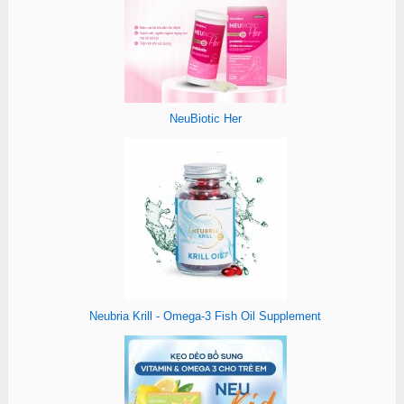
NeuBiotic Her
Neubria Krill - Omega-3 Fish Oil Supplement