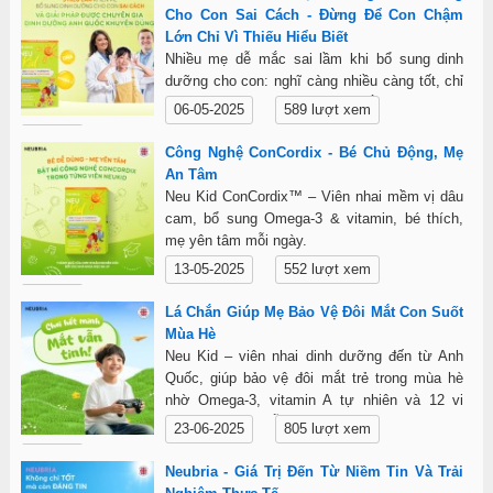
yếu, an toàn, dễ sử dụng, hỗ trợ phát triển
Cho Con Sai Cách - Đừng Để Con Chậm
toàn diện về trí não, thị lực và thể chất cho trẻ
Lớn Chỉ Vì Thiếu Hiểu Biết
nhỏ.
Nhiều mẹ dễ mắc sai lầm khi bổ sung dinh
dưỡng cho con: nghĩ càng nhiều càng tốt, chỉ
quan tâm khi con ốm, hoặc tin rằng bữa ăn đủ
06-05-2025
589 lượt xem
chất. Neu Kid – Omega-3 tinh khiết từ Na Uy,
Chi tiết
công nghệ ConCordix giúp hấp thu tối ưu – là
Công Nghệ ConCordix - Bé Chủ Động, Mẹ
giải pháp nhẹ nhàng, đúng cách để mẹ đồng
An Tâm
hành cùng con lớn khôn mỗi ngày.
Neu Kid ConCordix™ – Viên nhai mềm vị dâu
cam, bổ sung Omega-3 & vitamin, bé thích,
mẹ yên tâm mỗi ngày.
13-05-2025
552 lượt xem
Chi tiết
Lá Chắn Giúp Mẹ Bảo Vệ Đôi Mắt Con Suốt
Mùa Hè
Neu Kid – viên nhai dinh dưỡng đến từ Anh
Quốc, giúp bảo vệ đôi mắt trẻ trong mùa hè
nhờ Omega-3, vitamin A tự nhiên và 12 vi
chất thiết yếu. Hỗ trợ thị lực, tăng đề kháng –
23-06-2025
805 lượt xem
cho con vui chơi thỏa thích, mẹ hoàn toàn an
Chi tiết
tâm.
Neubria - Giá Trị Đến Từ Niềm Tin Và Trải