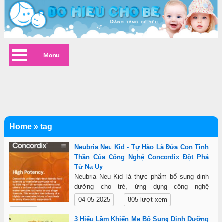
Menu
Home
»
tag
Neubria Neu Kid - Tự Hào Là Đứa Con Tinh
Thần Của Công Nghệ Concordix Đột Phá
Từ Na Uy
Neubria Neu Kid là thực phẩm bổ sung dinh
dưỡng cho trẻ, ứng dụng công nghệ
Concordix tiên tiến từ Na Uy, giúp tối ưu hấp
04-05-2025
805 lượt xem
thu dưỡng chất. Sản phẩm cung cấp hàm
Chi tiết
lượng cao các vitamin và khoáng chất thiết
3 Hiểu Lầm Khiến Mẹ Bổ Sung Dinh Dưỡng