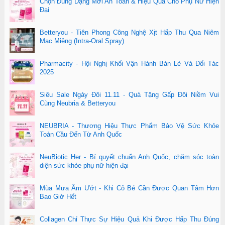
Chọn Đúng Dạng Mới An Toàn & Hiệu Quả Cho Phụ Nữ Hiện
Đại
Betteryou - Tiên Phong Công Nghệ Xịt Hấp Thu Qua Niêm
Mạc Miệng (Intra-Oral Spray)
Pharmacity - Hội Nghị Khối Vận Hành Bán Lẻ Và Đối Tác
2025
Siêu Sale Ngày Đôi 11.11 - Quà Tặng Gấp Đôi Niềm Vui
Cùng Neubria & Betteryou
NEUBRIA - Thương Hiệu Thực Phẩm Bảo Vệ Sức Khỏe
Toàn Cầu Đến Từ Anh Quốc
NeuBiotic Her - Bí quyết chuẩn Anh Quốc, chăm sóc toàn
diện sức khỏe phụ nữ hiện đại
Mùa Mưa Ẩm Ướt - Khi Cô Bé Cần Được Quan Tâm Hơn
Bao Giờ Hết
Collagen Chỉ Thực Sự Hiệu Quả Khi Được Hấp Thu Đúng