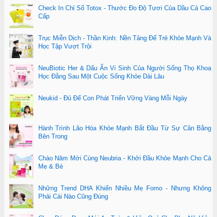
Check In Chỉ Số Totox - Thước Đo Độ Tươi Của Dầu Cá Cao
Cấp
Trục Miễn Dịch - Thần Kinh: Nền Tảng Để Trẻ Khỏe Mạnh Và
Học Tập Vượt Trội
NeuBiotic Her & Dấu Ấn Vi Sinh Của Người Sống Thọ Khoa
Học Đằng Sau Một Cuộc Sống Khỏe Dài Lâu
Neukid - Đủ Để Con Phát Triển Vững Vàng Mỗi Ngày
Hành Trình Lão Hóa Khỏe Mạnh Bắt Đầu Từ Sự Cân Bằng
Bên Trong
Chào Năm Mới Cùng Neubria - Khởi Đầu Khỏe Mạnh Cho Cả
Mẹ & Bé
Những Trend DHA Khiến Nhiều Mẹ Fomo - Nhưng Không
Phải Cái Nào Cũng Đúng