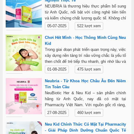
Nghiệm Thực Tế
NEUBRIA là thương hiệu thực phẩm bổ sung
từ Anh Quốc, nổi bật với công nghệ tiên tiến
và kiểm chứng chất lượng quốc tế. Không chỉ
hiệu quả, NEUBRIA còn chinh phục người
05-07-2025
522 lượt xem
dùng bằng sự tin tưởng được xây dựng từ
Chi tiết
trải nghiệm thực tế qua từng ngày sử dụng.
Chơi Hết Mình - Học Thông Minh Cùng Neu
Kid
Trong giai đoạn phát triển quan trọng này, việc
xây dựng nền tảng trí não vững chắc là yếu tố
then chốt để trẻ tiếp thu nhanh, ghi nhớ lâu và
phát huy tối đa tiềm năng học tập.
01-08-2025
475 lượt xem
Chi tiết
Neubria - Từ Khoa Học Châu Âu Đến Niềm
Tin Toàn Cầu
NeuBiotic Her & Neu Kid – sản phẩm chính
hãng từ Anh Quốc, nay đã có mặt tại
Pharmacity Việt Nam. Với nguồn gốc rõ ràng,
đủ hóa đơn VAT, NEUBRIA cam kết chất
27-08-2025
460 lượt xem
lượng quốc tế, hiệu quả được kiểm chứng.
Chi tiết
Neu Kid Chính Thức Có Mặt Tại Pharmacity
- Giải Pháp Dinh Dưỡng Chuẩn Quốc Tế