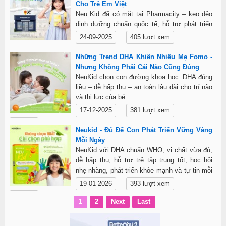
Cho Trẻ Em Việt
Neu Kid đã có mặt tại Pharmacity – kẹo dẻo
dinh dưỡng chuẩn quốc tế, hỗ trợ phát triển
toàn diện cho trẻ em Việt khỏe mạnh và thông
24-09-2025
405 lượt xem
minh.
Chi tiết
Những Trend DHA Khiến Nhiều Mẹ Fomo -
Nhưng Không Phải Cái Nào Cũng Đúng
NeuKid chọn con đường khoa học: DHA đúng
liều – dễ hấp thu – an toàn lâu dài cho trí não
và thị lực của bé
17-12-2025
381 lượt xem
Chi tiết
Neukid - Đủ Để Con Phát Triển Vững Vàng
Mỗi Ngày
NeuKid với DHA chuẩn WHO, vi chất vừa đủ,
dễ hấp thu, hỗ trợ trẻ tập trung tốt, học hỏi
nhẹ nhàng, phát triển khỏe mạnh và tự tin mỗi
ngày.
19-01-2026
393 lượt xem
Chi tiết
1
2
Next
Last