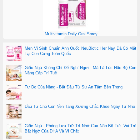
Multivitamin Daily Oral Spray
Men Vi Sinh Chuẩn Anh Quốc NeuBiotic Her Nay Đã Có Mặt
Tại Con Cưng Toàn Quốc
Giấc Ngủ Không Chỉ Để Nghỉ Ngơi - Mà Là Lúc Não Bộ Con
Nâng Cấp Trí Tuệ
Tự Do Của Nàng - Bắt Đầu Từ Sự An Tâm Bên Trong
Đầu Tư Cho Con Nền Tảng Xương Chắc Khỏe Ngay Từ Nhỏ
Giấc Ngủ - Phòng Lưu Trữ Trí Nhớ Của Não Bộ Trẻ: Vai Trò
Bất Ngờ Của DHA Và Vi Chất