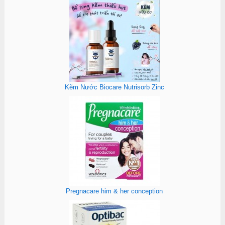
Kẽm Nước Biocare Nutrisorb Zinc
Pregnacare him & her conception