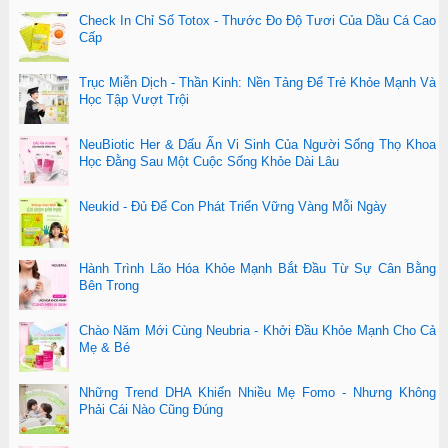
Check In Chỉ Số Totox - Thước Đo Độ Tươi Của Dầu Cá Cao
Cấp
Trục Miễn Dịch - Thần Kinh: Nền Tảng Để Trẻ Khỏe Mạnh Và
Học Tập Vượt Trội
NeuBiotic Her & Dấu Ấn Vi Sinh Của Người Sống Thọ Khoa
Học Đằng Sau Một Cuộc Sống Khỏe Dài Lâu
Neukid - Đủ Để Con Phát Triển Vững Vàng Mỗi Ngày
Hành Trình Lão Hóa Khỏe Mạnh Bắt Đầu Từ Sự Cân Bằng
Bên Trong
Chào Năm Mới Cùng Neubria - Khởi Đầu Khỏe Mạnh Cho Cả
Mẹ & Bé
Những Trend DHA Khiến Nhiều Mẹ Fomo - Nhưng Không
Phải Cái Nào Cũng Đúng