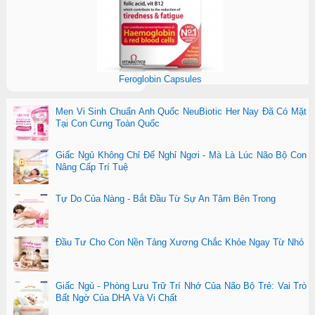
Feroglobin Capsules
Men Vi Sinh Chuẩn Anh Quốc NeuBiotic Her Nay Đã Có Mặt
Tại Con Cưng Toàn Quốc
Giấc Ngủ Không Chỉ Để Nghỉ Ngơi - Mà Là Lúc Não Bộ Con
Nâng Cấp Trí Tuệ
Tự Do Của Nàng - Bắt Đầu Từ Sự An Tâm Bên Trong
Đầu Tư Cho Con Nền Tảng Xương Chắc Khỏe Ngay Từ Nhỏ
Giấc Ngủ - Phòng Lưu Trữ Trí Nhớ Của Não Bộ Trẻ: Vai Trò
Bất Ngờ Của DHA Và Vi Chất