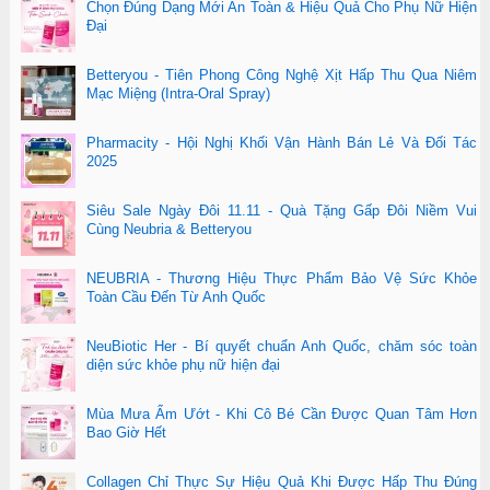
Chọn Đúng Dạng Mới An Toàn & Hiệu Quả Cho Phụ Nữ Hiện
Đại
Betteryou - Tiên Phong Công Nghệ Xịt Hấp Thu Qua Niêm
Mạc Miệng (Intra-Oral Spray)
Pharmacity - Hội Nghị Khối Vận Hành Bán Lẻ Và Đối Tác
2025
Siêu Sale Ngày Đôi 11.11 - Quà Tặng Gấp Đôi Niềm Vui
Cùng Neubria & Betteryou
NEUBRIA - Thương Hiệu Thực Phẩm Bảo Vệ Sức Khỏe
Toàn Cầu Đến Từ Anh Quốc
NeuBiotic Her - Bí quyết chuẩn Anh Quốc, chăm sóc toàn
diện sức khỏe phụ nữ hiện đại
Mùa Mưa Ẩm Ướt - Khi Cô Bé Cần Được Quan Tâm Hơn
Bao Giờ Hết
Collagen Chỉ Thực Sự Hiệu Quả Khi Được Hấp Thu Đúng