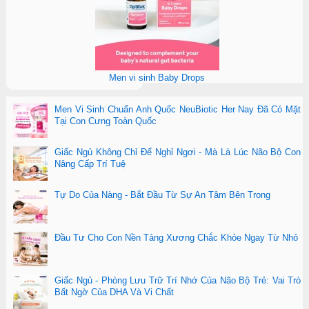
Men vi sinh Baby Drops
Men Vi Sinh Chuẩn Anh Quốc NeuBiotic Her Nay Đã Có Mặt
Tại Con Cưng Toàn Quốc
Giấc Ngủ Không Chỉ Để Nghỉ Ngơi - Mà Là Lúc Não Bộ Con
Nâng Cấp Trí Tuệ
Tự Do Của Nàng - Bắt Đầu Từ Sự An Tâm Bên Trong
Đầu Tư Cho Con Nền Tảng Xương Chắc Khỏe Ngay Từ Nhỏ
Giấc Ngủ - Phòng Lưu Trữ Trí Nhớ Của Não Bộ Trẻ: Vai Trò
Bất Ngờ Của DHA Và Vi Chất