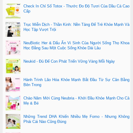
Check In Chỉ Số Totox - Thước Đo Độ Tươi Của Dầu Cá Cao
Cấp
Trục Miễn Dịch - Thần Kinh: Nền Tảng Để Trẻ Khỏe Mạnh Và
Học Tập Vượt Trội
NeuBiotic Her & Dấu Ấn Vi Sinh Của Người Sống Thọ Khoa
Học Đằng Sau Một Cuộc Sống Khỏe Dài Lâu
Neukid - Đủ Để Con Phát Triển Vững Vàng Mỗi Ngày
Hành Trình Lão Hóa Khỏe Mạnh Bắt Đầu Từ Sự Cân Bằng
Bên Trong
Chào Năm Mới Cùng Neubria - Khởi Đầu Khỏe Mạnh Cho Cả
Mẹ & Bé
Những Trend DHA Khiến Nhiều Mẹ Fomo - Nhưng Không
Phải Cái Nào Cũng Đúng