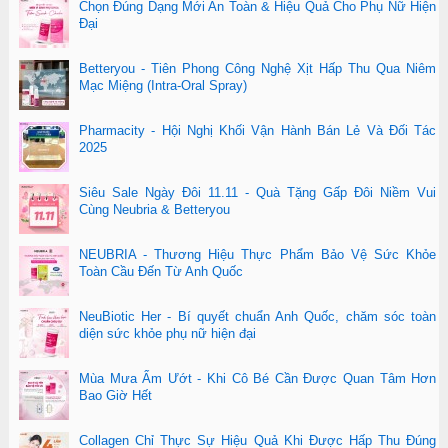
Chọn Đúng Dạng Mới An Toàn & Hiệu Quả Cho Phụ Nữ Hiện
Đại
Betteryou - Tiên Phong Công Nghệ Xịt Hấp Thu Qua Niêm
Mạc Miệng (Intra-Oral Spray)
Pharmacity - Hội Nghị Khối Vận Hành Bán Lẻ Và Đối Tác
2025
Siêu Sale Ngày Đôi 11.11 - Quà Tặng Gấp Đôi Niềm Vui
Cùng Neubria & Betteryou
NEUBRIA - Thương Hiệu Thực Phẩm Bảo Vệ Sức Khỏe
Toàn Cầu Đến Từ Anh Quốc
NeuBiotic Her - Bí quyết chuẩn Anh Quốc, chăm sóc toàn
diện sức khỏe phụ nữ hiện đại
Mùa Mưa Ẩm Ướt - Khi Cô Bé Cần Được Quan Tâm Hơn
Bao Giờ Hết
Collagen Chỉ Thực Sự Hiệu Quả Khi Được Hấp Thu Đúng