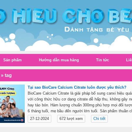
Sản phẩm
Hướng dẫn mua hàng
Tin tức
Liê
»
tag
Tại sao BioCare Calcium Citrate luôn được yêu thích?
BioCare Calcium Citrate là giải pháp bổ sung canxi hiệu quả
với công thức hữu cơ dạng citrate dễ hấp thu, không gây n
hay táo bón. Hàm lượng chuẩn 300mg phù hợp mọi đối tượn
6 tháng tuổi, mẹ bầu đến người lớn tuổi. Sản phẩm thuần c
tính, xuất xứ Anh Quốc, uy tín hàng đầu.
27-12-2024
672 lượt xem
Chi tiết