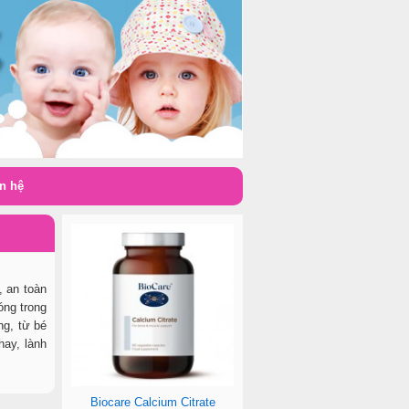
n hệ
, an toàn
óng trong
g, từ bé
hay, lành
Biocare Calcium Citrate