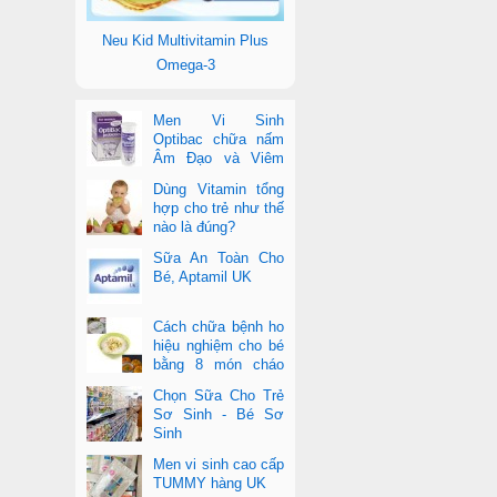
Neu Kid Multivitamin Plus
Omega-3
Men Vi Sinh
Optibac chữa nấm
Âm Đạo và Viêm
Tiết Niệu
Dùng Vitamin tổng
hợp cho trẻ như thế
nào là đúng?
Sữa An Toàn Cho
Bé, Aptamil UK
Cách chữa bệnh ho
hiệu nghiệm cho bé
bằng 8 món cháo
cực dễ làm
Chọn Sữa Cho Trẻ
Sơ Sinh - Bé Sơ
Sinh
Men vi sinh cao cấp
TUMMY hàng UK