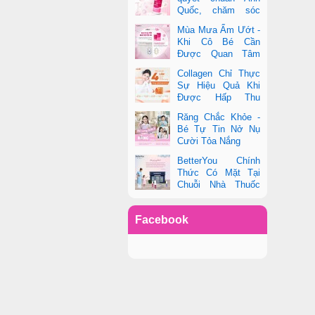
Quốc, chăm sóc
toàn diện sức khỏe
Mùa Mưa Ẩm Ướt -
phụ nữ hiện đại
Khi Cô Bé Cần
Được Quan Tâm
Hơn Bao Giờ Hết
Collagen Chỉ Thực
Sự Hiệu Quả Khi
Được Hấp Thu
Đúng Cách - Và
Răng Chắc Khỏe -
Zooki Chính Là Chìa Khóa
Bé Tự Tin Nở Nụ
Cười Tỏa Nắng
BetterYou Chính
Thức Có Mặt Tại
Chuỗi Nhà Thuốc
Pharmacity
Facebook