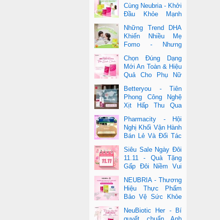
Cùng Neubria - Khởi
Đầu Khỏe Mạnh
Cho Cả Mẹ & Bé
Những Trend DHA
Khiến Nhiều Mẹ
Fomo - Nhưng
Không Phải Cái Nào
Chọn Đúng Dạng
Cũng Đúng
Mới An Toàn & Hiệu
Quả Cho Phụ Nữ
Hiện Đại
Betteryou - Tiên
Phong Công Nghệ
Xịt Hấp Thu Qua
Niêm Mạc Miệng
Pharmacity - Hội
(Intra-Oral Spray)
Nghị Khối Vận Hành
Bán Lẻ Và Đối Tác
2025
Siêu Sale Ngày Đôi
11.11 - Quà Tặng
Gấp Đôi Niềm Vui
Cùng Neubria &
NEUBRIA - Thương
Betteryou
Hiệu Thực Phẩm
Bảo Vệ Sức Khỏe
Toàn Cầu Đến Từ
NeuBiotic Her - Bí
Anh Quốc
quyết chuẩn Anh