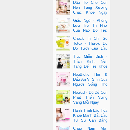
Đầu Tư Cho Con
Nền Tảng Xương
Chắc Khỏe Ngay
Từ Nhỏ
Giấc Ngủ - Phòng
Lưu Trữ Trí Nhớ
Của Não Bộ Trẻ:
Vai Trò Bất Ngờ
Check In Chỉ Số
Của DHA Và Vi Chất
Totox - Thước Đo
Độ Tươi Của Dầu
Cá Cao Cấp
Trục Miễn Dịch -
Thần Kinh: Nền
Tảng Để Trẻ Khỏe
Mạnh Và Học Tập
NeuBiotic Her &
Vượt Trội
Dấu Ấn Vi Sinh Của
Người Sống Thọ
Khoa Học Đằng Sau
Neukid - Đủ Để Con
Một Cuộc Sống Khỏe Dài Lâu
Phát Triển Vững
Vàng Mỗi Ngày
Hành Trình Lão Hóa
Khỏe Mạnh Bắt Đầu
Từ Sự Cân Bằng
Bên Trong
Chào Năm Mới