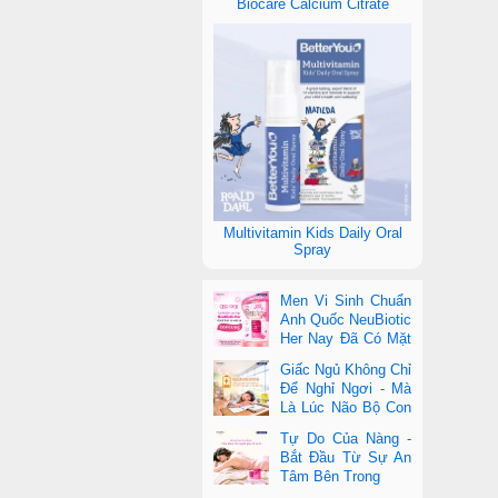
Biocare Calcium Citrate
Multivitamin Kids Daily Oral
Spray
Men Vi Sinh Chuẩn
Anh Quốc NeuBiotic
Her Nay Đã Có Mặt
Tại Con Cưng Toàn
Giấc Ngủ Không Chỉ
Quốc
Để Nghỉ Ngơi - Mà
Là Lúc Não Bộ Con
Nâng Cấp Trí Tuệ
Tự Do Của Nàng -
Bắt Đầu Từ Sự An
Tâm Bên Trong