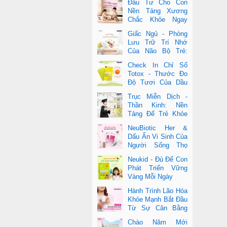
Đầu Tư Cho Con
Nền Tảng Xương
Chắc Khỏe Ngay
Từ Nhỏ
Giấc Ngủ - Phòng
Lưu Trữ Trí Nhớ
Của Não Bộ Trẻ:
Vai Trò Bất Ngờ
Check In Chỉ Số
Của DHA Và Vi Chất
Totox - Thước Đo
Độ Tươi Của Dầu
Cá Cao Cấp
Trục Miễn Dịch -
Thần Kinh: Nền
Tảng Để Trẻ Khỏe
Mạnh Và Học Tập
NeuBiotic Her &
Vượt Trội
Dấu Ấn Vi Sinh Của
Người Sống Thọ
Khoa Học Đằng Sau
Neukid - Đủ Để Con
Một Cuộc Sống Khỏe Dài Lâu
Phát Triển Vững
Vàng Mỗi Ngày
Hành Trình Lão Hóa
Khỏe Mạnh Bắt Đầu
Từ Sự Cân Bằng
Bên Trong
Chào Năm Mới