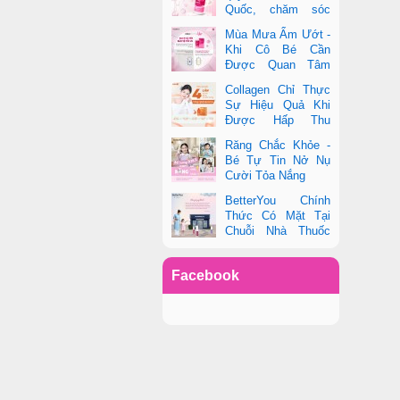
Quốc, chăm sóc
toàn diện sức khỏe
Mùa Mưa Ẩm Ướt -
phụ nữ hiện đại
Khi Cô Bé Cần
Được Quan Tâm
Hơn Bao Giờ Hết
Collagen Chỉ Thực
Sự Hiệu Quả Khi
Được Hấp Thu
Đúng Cách - Và
Răng Chắc Khỏe -
Zooki Chính Là Chìa Khóa
Bé Tự Tin Nở Nụ
Cười Tỏa Nắng
BetterYou Chính
Thức Có Mặt Tại
Chuỗi Nhà Thuốc
Pharmacity
Facebook