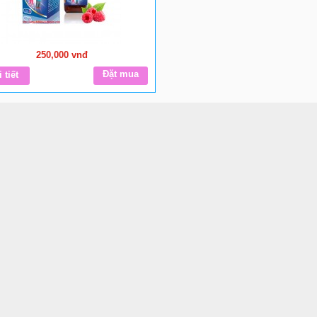
250,000 vnđ
Đặt mua
 tiết