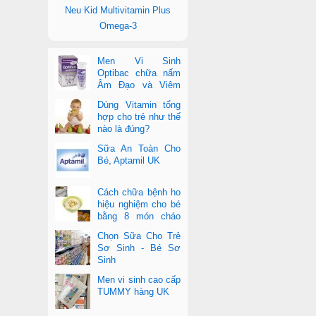
Neu Kid Multivitamin Plus
Omega-3
Men Vi Sinh
Optibac chữa nấm
Âm Đạo và Viêm
Tiết Niệu
Dùng Vitamin tổng
hợp cho trẻ như thế
nào là đúng?
Sữa An Toàn Cho
Bé, Aptamil UK
Cách chữa bệnh ho
hiệu nghiệm cho bé
bằng 8 món cháo
cực dễ làm
Chọn Sữa Cho Trẻ
Sơ Sinh - Bé Sơ
Sinh
Men vi sinh cao cấp
TUMMY hàng UK