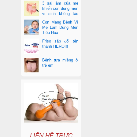
3 sai lầm của mẹ
khiến con dùng men
vi sinh không tác
dụng
Con Mang Bệnh Vì
Mẹ Lạm Dụng Men
Tiêu Hóa
Friso sắp đổi tên
thành HERO!!!
Bệnh tưa miệng ở
trẻ em
LIÊN HỆ TRỰC