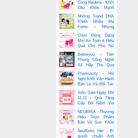
Cùng Neubria - Khởi
Đầu Khỏe Mạnh
Cho Cả Mẹ & Bé
Những Trend DHA
Khiến Nhiều Mẹ
Fomo - Nhưng
Không Phải Cái Nào
Chọn Đúng Dạng
Cũng Đúng
Mới An Toàn & Hiệu
Quả Cho Phụ Nữ
Hiện Đại
Betteryou - Tiên
Phong Công Nghệ
Xịt Hấp Thu Qua
Niêm Mạc Miệng
Pharmacity - Hội
(Intra-Oral Spray)
Nghị Khối Vận Hành
Bán Lẻ Và Đối Tác
2025
Siêu Sale Ngày Đôi
11.11 - Quà Tặng
Gấp Đôi Niềm Vui
Cùng Neubria &
NEUBRIA - Thương
Betteryou
Hiệu Thực Phẩm
Bảo Vệ Sức Khỏe
Toàn Cầu Đến Từ
NeuBiotic Her - Bí
Anh Quốc
quyết chuẩn Anh