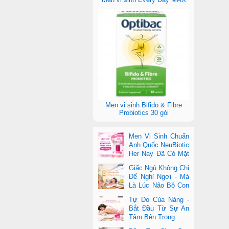
Men vi sinh Bifido & Fibre
Probiotics 30 gói
Men Vi Sinh Chuẩn
Anh Quốc NeuBiotic
Her Nay Đã Có Mặt
Tại Con Cưng Toàn
Giấc Ngủ Không Chỉ
Quốc
Để Nghỉ Ngơi - Mà
Là Lúc Não Bộ Con
Nâng Cấp Trí Tuệ
Tự Do Của Nàng -
Bắt Đầu Từ Sự An
Tâm Bên Trong