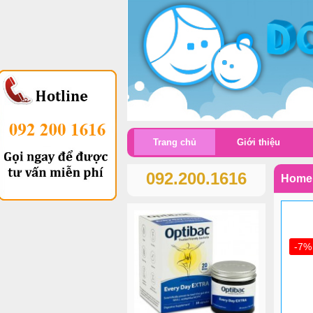
Trang chủ
Giới thiệu
092.200.1616
Home
-7%