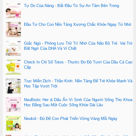
Tự Do Của Nàng - Bắt Đầu Từ Sự An Tâm Bên Trong
Đầu Tư Cho Con Nền Tảng Xương Chắc Khỏe Ngay Từ Nhỏ
Giấc Ngủ - Phòng Lưu Trữ Trí Nhớ Của Não Bộ Trẻ: Vai Trò
Bất Ngờ Của DHA Và Vi Chất
Check In Chỉ Số Totox - Thước Đo Độ Tươi Của Dầu Cá Cao
Cấp
Trục Miễn Dịch - Thần Kinh: Nền Tảng Để Trẻ Khỏe Mạnh Và
Học Tập Vượt Trội
NeuBiotic Her & Dấu Ấn Vi Sinh Của Người Sống Thọ Khoa
Học Đằng Sau Một Cuộc Sống Khỏe Dài Lâu
Neukid - Đủ Để Con Phát Triển Vững Vàng Mỗi Ngày