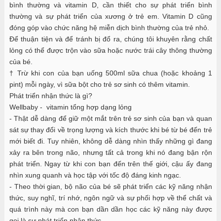
bình thường và vitamin D, cần thiết cho sự phát triển bình
thường và sự phát triển của xương ở trẻ em. Vitamin D cũng
đóng góp vào chức năng hệ miễn dịch bình thường của trẻ nhỏ.
Để thuận tiện và để tránh bị đổ ra, chúng tôi khuyên rằng chất
lỏng có thể được trộn vào sữa hoặc nước trái cây thông thường
của bé.
† Trừ khi con của bạn uống 500ml sữa chua (hoặc khoảng 1
pint) mỗi ngày, vì sữa bột cho trẻ sơ sinh có thêm vitamin.
Phát triển nhận thức là gì?
Wellbaby - vitamin tổng hợp dạng lỏng
- Thật dễ dàng để giữ một mắt trên trẻ sơ sinh của bạn và quan
sát sự thay đổi về trọng lượng và kích thước khi bé từ bé đến trẻ
mới biết đi. Tuy nhiên, không dễ dàng nhìn thấy những gì đang
xảy ra bên trong não, nhưng tất cả trong khi nó đang bận rộn
phát triển. Ngay từ khi con bạn đến trên thế giới, cậu ấy đang
nhìn xung quanh và học tập với tốc độ đáng kinh ngạc.
- Theo thời gian, bộ não của bé sẽ phát triển các kỹ năng nhận
thức, suy nghĩ, trí nhớ, ngôn ngữ và sự phối hợp về thể chất và
quá trình này mà con bạn dần dần học các kỹ năng này được
gọi là sự phát triển nhận thức.