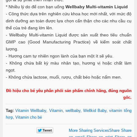
* Nhiều lý do để con bạn uống
Wellbaby Multi-vitamin Liquid
- Công thức dựa trên nghiên cứu khoa học mới nhất, với mức độ
dinh dưỡng an toàn được lựa chọn cẩn thận cho các nhu cầu cụ
thể của trẻ đang lớn lên.
- Wellbaby Multi-vitamin Liquid được sản xuất theo tiêu chuẩn
GMP cao (Good Manufacturing Practice) về kiểm soát chất
lượng.
- Hương cam tự nhiên ngon lành của bạn một ít sẽ yêu.
- Không chứa bất kỳ màu nhân tạo, hương vị hoặc chất làm
ngọt.
- Không chứa lactose, muối, rượu, chất béo hoặc nấm men.
Đồ hiệu cho bé yêu phân phối sản phẩm chính hãng, đúng nguồn
gốc.
Tag:
Vitamin Wellbaby
,
Vitamin
,
wellbaby
,
Wellkid Baby
,
vitamin tổng
hợp
,
Vitamin cho bé
More Sharing Services
Share
Share