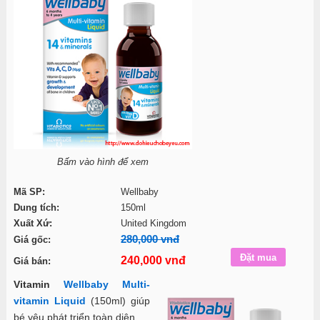
Bấm vào hình để xem
Mã SP:
Wellbaby
Dung tích:
150ml
Xuất Xứ:
United Kingdom
280,000 vnđ
Giá gốc:
240,000 vnđ
Giá bán:
Vitamin
Wellbaby Multi-
vitamin Liquid
(150ml) giúp
bé yêu phát triển toàn diện