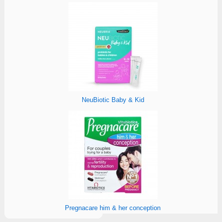
NeuBiotic Baby & Kid
Pregnacare him & her conception