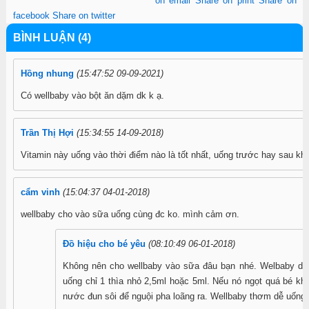
on email
Share on print
Share on
facebook
Share on twitter
BÌNH LUẬN (4)
Hồng nhung
(15:47:52 09-09-2021)
Có wellbaby vào bột ăn dặm dk k ạ.
Trần Thị Hợi
(15:34:55 14-09-2018)
Vitamin này uống vào thời điểm nào là tốt nhất, uống trước hay sau khi
cẩm vinh
(15:04:37 04-01-2018)
wellbaby cho vào sữa uống cùng đc ko. mình cảm ơn.
Đồ hiệu cho bé yêu
(08:10:49 06-01-2018)
Không nên cho wellbaby vào sữa đâu bạn nhé. Welbaby dạn
uống chỉ 1 thìa nhỏ 2,5ml hoặc 5ml. Nếu nó ngọt quá bé khô
nước đun sôi để nguội pha loãng ra. Wellbaby thơm dễ uống