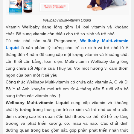
Wellbaby Multi-vitamin Liquid
Vitamin Wellbaby dạng lỏng gồm 14 loại vitamin và khoáng
chất.
Bổ sung vitamin còn thiếu cho trẻ sơ sinh và trẻ nhỏ.
Từ các nhà sản xuất Pregnacare,
Wellbaby Multi-vitamin
Liquid
là sản phẩm lý tưởng cho trẻ sơ sinh và trẻ nhỏ từ 6
tháng đến 4 năm để cung cấp một lượng vitamin và khoáng chất
cần thiết cân bằng, toàn diện. Multi-vitamin Wellbaby dạng lỏng
cũng chứa sốt Alpine của Thụy Sĩ; Với một hương vị cam thơm
ngon của bạn một ít sẽ yêu.
Công thức Wellbaby Multi-vitamin có chứa các vitamin A, C và D.
Bộ Y tế Anh khuyên mọi trẻ em từ 4 tháng đến 5 tuổi cần bổ
sung thêm các vitamin này. †
Wellbaby Multi-vitamin Liquid
cung cấp vitamin và khoáng
chất lý tưởng trong thời gian trẻ sơ sinh và trẻ nhỏ có nhu cầu
dinh dưỡng cao liên quan đến kích thước cơ thể, để hỗ trợ tăng
trưởng và phát triển xương, cơ, máu và não. Các chất dinh
dưỡng quan trọng bao gồm sắt, góp phần phát triển nhận thức