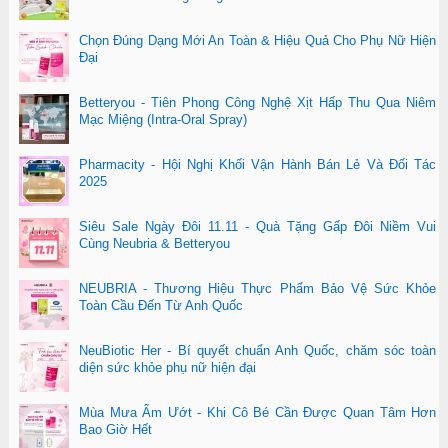
Chọn Đúng Dạng Mới An Toàn & Hiệu Quả Cho Phụ Nữ Hiện
Đại
Betteryou - Tiên Phong Công Nghệ Xịt Hấp Thu Qua Niêm
Mạc Miệng (Intra-Oral Spray)
Pharmacity - Hội Nghị Khối Vận Hành Bán Lẻ Và Đối Tác
2025
Siêu Sale Ngày Đôi 11.11 - Quà Tặng Gấp Đôi Niềm Vui
Cùng Neubria & Betteryou
NEUBRIA - Thương Hiệu Thực Phẩm Bảo Vệ Sức Khỏe
Toàn Cầu Đến Từ Anh Quốc
NeuBiotic Her - Bí quyết chuẩn Anh Quốc, chăm sóc toàn
diện sức khỏe phụ nữ hiện đại
Mùa Mưa Ẩm Ướt - Khi Cô Bé Cần Được Quan Tâm Hơn
Bao Giờ Hết