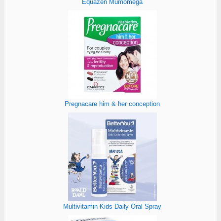
Equazen Mumomega
Pregnacare him & her conception
Multivitamin Kids Daily Oral Spray