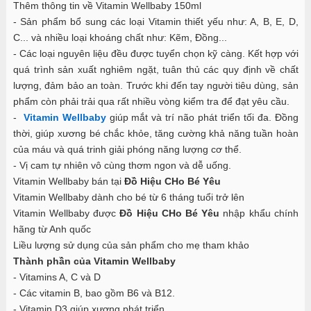
Thêm thông tin về Vitamin Wellbaby 150ml
- Sản phẩm bổ sung các loại Vitamin thiết yếu như: A, B, E, D,
C... và nhiều loại khoáng chất như: Kẽm, Đồng...
- Các loại nguyên liệu đều được tuyển chọn kỹ càng. Kết hợp với
quá trình sản xuất nghiêm ngặt, tuân thủ các quy định về chất
lượng, đảm bảo an toàn. Trước khi đến tay người tiêu dùng, sản
phẩm còn phải trải qua rất nhiều vòng kiểm tra để đạt yêu cầu.
-
Vitamin Wellbaby
giúp mắt và trí não phát triển tối đa. Đồng
thời, giúp xương bé chắc khỏe, tăng cường khả năng tuần hoàn
của máu và quá trinh giải phóng năng lượng cơ thể.
- Vị cam tự nhiên vô cùng thơm ngon và dễ uống.
Vitamin Wellbaby bán tại
Đồ Hiệu CHo Bé Yêu
Vitamin Wellbaby dành cho bé từ 6 tháng tuổi trở lên
Vitamin Wellbaby được
Đồ Hiệu CHo Bé Yêu
nhập khẩu chính
hãng từ Anh quốc
Liều lượng sử dụng của sản phẩm cho mẹ tham khảo
Thành phần của Vitamin Wellbaby
- Vitamins A, C và D
- Các vitamin B, bao gồm B6 và B12.
- Vitamin D3 giúp xương phát triển.