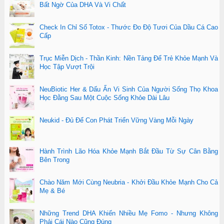
Bất Ngờ Của DHA Và Vi Chất
Check In Chỉ Số Totox - Thước Đo Độ Tươi Của Dầu Cá Cao
Cấp
Trục Miễn Dịch - Thần Kinh: Nền Tảng Để Trẻ Khỏe Mạnh Và
Học Tập Vượt Trội
NeuBiotic Her & Dấu Ấn Vi Sinh Của Người Sống Thọ Khoa
Học Đằng Sau Một Cuộc Sống Khỏe Dài Lâu
Neukid - Đủ Để Con Phát Triển Vững Vàng Mỗi Ngày
Hành Trình Lão Hóa Khỏe Mạnh Bắt Đầu Từ Sự Cân Bằng
Bên Trong
Chào Năm Mới Cùng Neubria - Khởi Đầu Khỏe Mạnh Cho Cả
Mẹ & Bé
Những Trend DHA Khiến Nhiều Mẹ Fomo - Nhưng Không
Phải Cái Nào Cũng Đúng