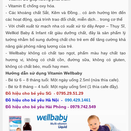
- Vitamin E chống oxy hóa.
- Các khoáng chất Sắt, Kẽm và Đồng... có ảnh hưởng lớn đến
các hoạt động, quá trình trao đổi chất, miễn dịch... trong cơ thể
- Với chiết xuất từ mạch nha có xuất xứ từ dãy Anpơ – Thụy Sĩ,
Wellkid Baby & Infant rất giàu dưỡng chất, đây là sản phẩm lý
tưởng nhằm bổ sung dưỡng chất cho trẻ em để tăng cường khả
năng giải phóng năng lượng của trẻ.
- Wellbaby không có chất tạo ngọt, phẩm màu hay chất tạo
hương vị, không có chất cồn, đường sữa, không có gluten,
không có chất béo, muối hay men.
Hướng dẫn sử dụng Vitamin Wellbaby
- Bé từ 6 – 8 tháng tuổi: Một ngày uống 2.5ml (nửa thìa cafe).
- Bé từ 8 tháng – 4 tuổi: Một ngày uống 5ml (1 thìa cafe đầy).
Đồ hiệu cho bé yêu SG - 0795.29.51.29
Đồ hiệu cho bé yêu Hà Nội -
‎
090.429.1461
Đồ hiệu cho bé yêu Hải Phòng -
0979.742.549